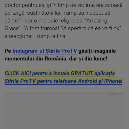
doctor pentru ea, și în timp ce victima era scoasă
pe targă, susținătorii lui Trump au început să
cânte în cor o melodie religioasă, ”Amazing
Grace”. ”A fost frumos! Să sperăm că ea va fi ok”
a reacționat Trump la final.
Pe
Instagram-ul Știrile ProTV
găsiți imaginile
momentului din România, dar și din lume!
CLICK AICI pentru a instala GRATUIT aplicația
Știrile ProTV pentru telefoane Android și iPhone!