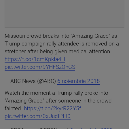
Missouri crowd breaks into "Amazing Grace" as
Trump campaign rally attendee is removed on a
stretcher after being given medical attention.
https://t.co/1cmKpkIa4H
pic.twitter.com/9YHFSzQhGS
— ABC News (@ABC)
6 noiembrie 2018
Watch the moment a Trump rally broke into
"Amazing Grace," after someone in the crowd
fainted.
https://t.co/2kyrR22Y5f
pic.twitter.com/0xUudIPEI0