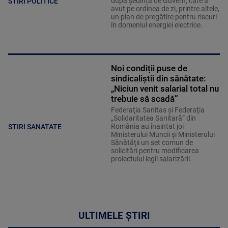
după ședința de Guvern, care a
STIRI POLITICE
avut pe ordinea de zi, printre altele,
un plan de pregătire pentru riscuri
în domeniul energiei electrice.
Noi condiții puse de
sindicaliștii din sănătate:
„Niciun venit salarial total nu
trebuie să scadă”
Federaţia Sanitas şi Federaţia
„Solidaritatea Sanitară” din
România au înaintat joi
STIRI SANATATE
Ministerului Muncii şi Ministerului
Sănătăţii un set comun de
solicitări pentru modificarea
proiectului legii salarizării.
ULTIMELE ȘTIRI