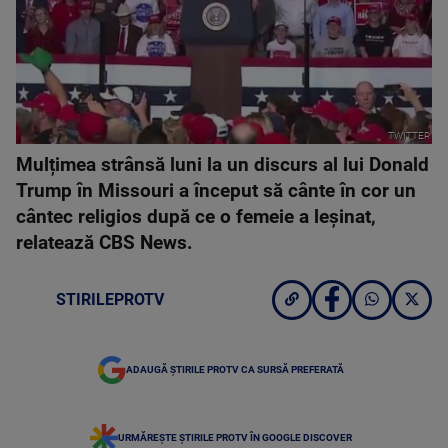
TWITTER
Mulțimea strânsă luni la un discurs al lui Donald
Trump în Missouri a început să cânte în cor un
cântec religios după ce o femeie a leșinat,
relatează CBS News.
STIRILEPROTV
ADAUGĂ ȘTIRILE PROTV CA SURSĂ PREFERATĂ
URMĂREȘTE ȘTIRILE PROTV ÎN GOOGLE DISCOVER