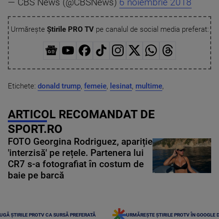
— CBS News (@CBSNews)
6 noiembrie 2018
Urmărește
Știrile PRO TV
pe canalul de social media preferat:
Etichete:
donald trump
,
femeie
,
lesinat
,
multime
,
ARTICOL RECOMANDAT DE
SPORT.RO
FOTO Georgina Rodriguez, apariție
'interzisă' pe rețele. Partenera lui
CR7 s-a fotografiat în costum de
baie pe barcă
UGĂ ȘTIRILE PROTV CA SURSĂ PREFERATĂ
URMĂREȘTE ȘTIRILE PROTV ÎN GOOGLE 