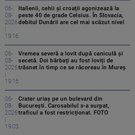
06-
Italienii, cehii și croații agonizează la
08-
peste 40 de grade Celsius. În Slovacia,
2026
debitul Dunării are cel mai scăzut nivel
|
19:16
06-
Vremea severă a lovit după caniculă și
08-
secetă. Doi bărbați au fost loviți de
2026
trăsnet în timp ce se răcoreau în Mureș
|
19:15
06-
Crater uriaș pe un bulevard din
08-
București. Carosabilul s-a surpat,
2026
traficul a fost restricționat. FOTO
|
19:03