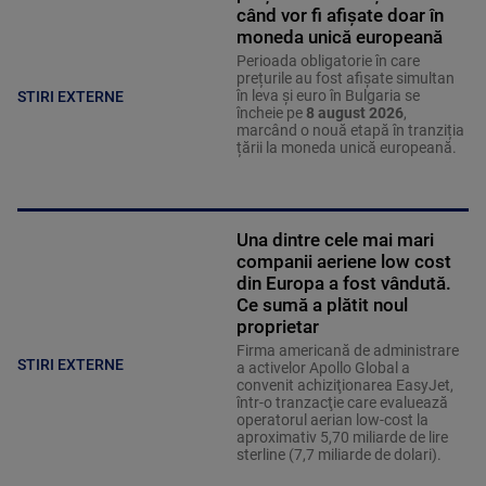
când vor fi afișate doar în
moneda unică europeană
Perioada obligatorie în care
prețurile au fost afișate simultan
în leva și euro în Bulgaria se
STIRI EXTERNE
încheie pe
8 august 2026
,
marcând o nouă etapă în tranziția
țării la moneda unică europeană.
Una dintre cele mai mari
companii aeriene low cost
din Europa a fost vândută.
Ce sumă a plătit noul
proprietar
Firma americană de administrare
STIRI EXTERNE
a activelor Apollo Global a
convenit achiziţionarea EasyJet,
într-o tranzacţie care evaluează
operatorul aerian low-cost la
aproximativ 5,70 miliarde de lire
sterline (7,7 miliarde de dolari).