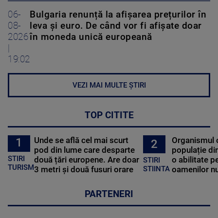
06-
Bulgaria renunță la afișarea prețurilor în
08-
leva și euro. De când vor fi afișate doar
2026
în moneda unică europeană
|
19:02
VEZI MAI MULTE ȘTIRI
TOP CITITE
Unde se află cel mai scurt
Organismul 
1
2
pod din lume care desparte
populație di
STIRI
două țări europene. Are doar
o abilitate p
STIRI
TURISM
3 metri și două fusuri orare
oamenilor nu
STIINTA
PARTENERI