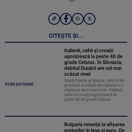
CITEȘTE ȘI...
Italienii, cehii și croații
agonizează la peste 40 de
grade Celsius. În Slovacia,
debitul Dunării are cel mai
scăzut nivel
După Franţa şi Spania, centrul de
STIRI EXTERNE
greutate al valului de căldură s-a
deplasat spre sud şi est. Italienii,
cehii ori croații agonizează la
peste 40 de grade Celsius.
Bulgaria renunță la afișarea
prețurilor în leva și euro. De