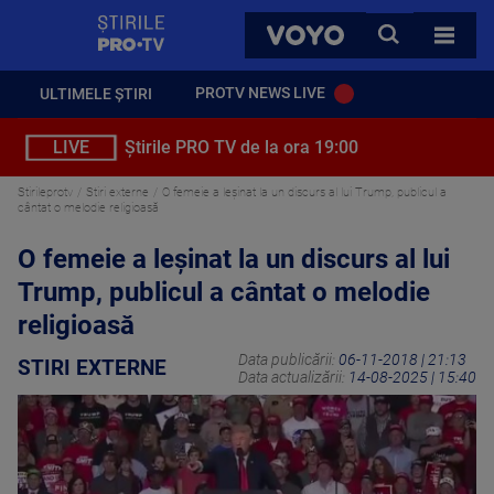
StirilePROTV
CAUTA
VOYO
TOATE 
PROTV NEWS LIVE
ULTIMELE ȘTIRI
LIVE
Știrile PRO TV de la ora 19:00
Stirileprotv
Stiri externe
O femeie a leșinat la un discurs al lui Trump, publicul a
cântat o melodie religioasă
O femeie a leșinat la un discurs al lui
Trump, publicul a cântat o melodie
religioasă
Data publicării:
06-11-2018 | 21:13
STIRI EXTERNE
Data actualizării:
14-08-2025 | 15:40