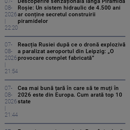
07-
Descoperire senzațională lângă Piramida
08-
Roșie: Un sistem hidraulic de 4.500 ani
2026
ar conține secretul construirii
|
piramidelor
22:20
07-
Reacția Rusiei după ce o dronă explozivă
08-
a paralizat aeroportul din Leipzig: „O
2026
provocare complet fabricată”
|
21:54
07-
Cea mai bună țară în care să te muți în
08-
2026 este din Europa. Cum arată top 10
2026
state
|
21:44