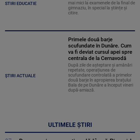
mai mici la examenele de la final de
STIRI EDUCATIE
gimnaziu, în special la științe și
citire.
Primele două barje
scufundate în Dunăre. Cum
va fi deviat cursul apei spre
centrala de la Cernavodă
După zile de așteptare și amânări
repetate, operațiunea de
scufundare controlată a primelor
ȘTIRI ACTUALE
două barje în apropierea brațului
Bala de pe Dunăre a început vineri
după-amiază.
ULTIMELE ȘTIRI