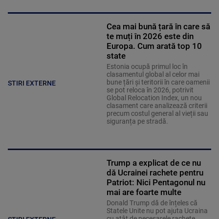
Cea mai bună țară în care să
te muți în 2026 este din
Europa. Cum arată top 10
state
Estonia ocupă primul loc în
clasamentul global al celor mai
bune țări și teritorii în care oamenii
STIRI EXTERNE
se pot reloca în 2026, potrivit
Global Relocation Index, un nou
clasament care analizează criterii
precum costul general al vieții sau
siguranța pe stradă.
Trump a explicat de ce nu
dă Ucrainei rachete pentru
Patriot: Nici Pentagonul nu
mai are foarte multe
Donald Trump dă de înțeles că
Statele Unite nu pot ajuta Ucraina
cu atât de necesarele rachete