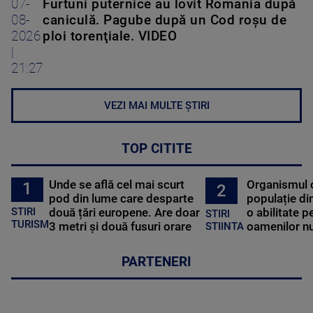
07-
Furtuni puternice au lovit România după
08-
caniculă. Pagube după un Cod roşu de
2026
ploi torenţiale. VIDEO
|
21:27
VEZI MAI MULTE ȘTIRI
TOP CITITE
Unde se află cel mai scurt
Organismul 
1
2
pod din lume care desparte
populație di
STIRI
două țări europene. Are doar
o abilitate p
STIRI
TURISM
3 metri și două fusuri orare
oamenilor nu
STIINTA
PARTENERI