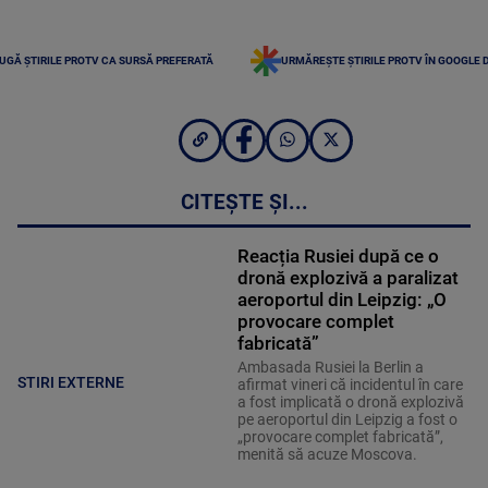
UGĂ ȘTIRILE PROTV CA SURSĂ PREFERATĂ
URMĂREȘTE ȘTIRILE PROTV ÎN GOOGLE 
CITEȘTE ȘI...
Reacția Rusiei după ce o
dronă explozivă a paralizat
aeroportul din Leipzig: „O
provocare complet
fabricată”
Ambasada Rusiei la Berlin a
STIRI EXTERNE
afirmat vineri că incidentul în care
a fost implicată o dronă explozivă
pe aeroportul din Leipzig a fost o
„provocare complet fabricată”,
menită să acuze Moscova.