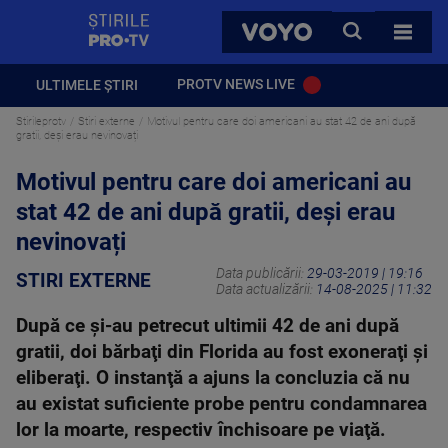
StirilePROTV
CAUTA
VOYO
TOATE 
PROTV NEWS LIVE
ULTIMELE ȘTIRI
Stirileprotv
Stiri externe
Motivul pentru care doi americani au stat 42 de ani după
gratii, deși erau nevinovați
Motivul pentru care doi americani au
stat 42 de ani după gratii, deși erau
nevinovați
Data publicării:
29-03-2019 | 19:16
STIRI EXTERNE
Data actualizării:
14-08-2025 | 11:32
După ce şi-au petrecut ultimii 42 de ani după
gratii, doi bărbaţi din Florida au fost exoneraţi şi
eliberaţi. O instanţă a ajuns la concluzia că nu
au existat suficiente probe pentru condamnarea
lor la moarte, respectiv închisoare pe viaţă.