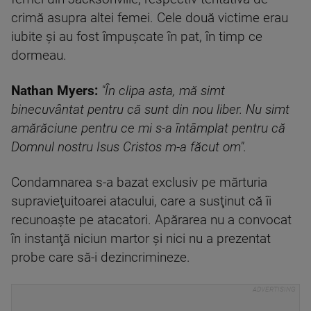
crimă asupra altei femei. Cele două victime erau
iubite şi au fost împuşcate în pat, în timp ce
dormeau.
Nathan Myers:
"În clipa asta, mă simt
binecuvântat pentru că sunt din nou liber. Nu simt
amărăciune pentru ce mi s-a întâmplat pentru că
Domnul nostru Isus Cristos m-a făcut om".
Condamnarea s-a bazat exclusiv pe mărturia
supravieţuitoarei atacului, care a susţinut că îi
recunoaşte pe atacatori. Apărarea nu a convocat
în instanţă niciun martor şi nici nu a prezentat
probe care să-i dezincrimineze.