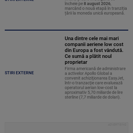
încheie pe
8 august 2026
,
marcând o nouă etapă în tranziția
țării la moneda unică europeană.
Una dintre cele mai mari
companii aeriene low cost
din Europa a fost vândută.
Ce sumă a plătit noul
proprietar
Firma americană de administrare
STIRI EXTERNE
a activelor Apollo Global a
convenit achiziţionarea EasyJet,
într-o tranzacţie care evaluează
operatorul aerian low-cost la
aproximativ 5,70 miliarde de lire
sterline (7,7 miliarde de dolari).