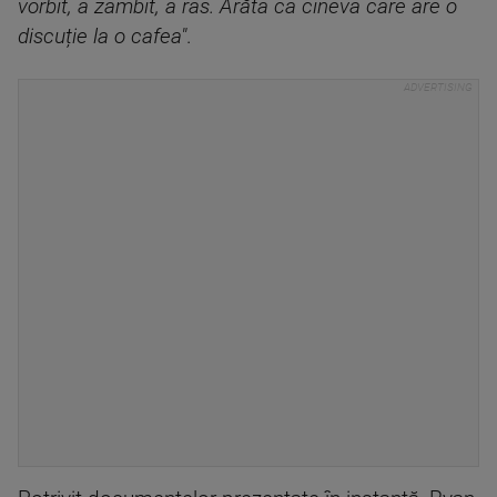
vorbit, a zâmbit, a râs. Arăta ca cineva care are o
discuție la o cafea"
.