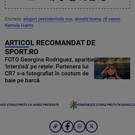
Etichete:
alegeri prezidentiale sua
,
donald trump
,
jd vance
,
Kamala Harris
,
ARTICOL RECOMANDAT DE
SPORT.RO
FOTO Georgina Rodriguez, apariție
'interzisă' pe rețele. Partenera lui
CR7 s-a fotografiat în costum de
baie pe barcă
UGĂ ȘTIRILE PROTV CA SURSĂ PREFERATĂ
URMĂREȘTE ȘTIRILE PROTV ÎN GOOGLE 