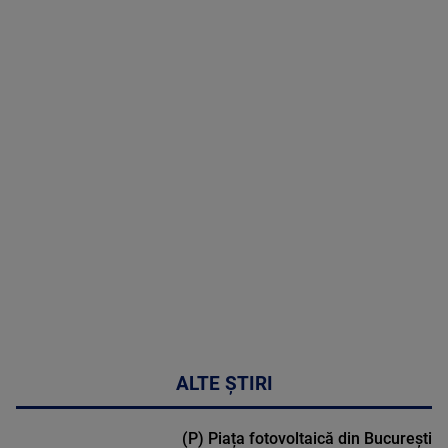
06 August
2026
MAI
MULTE
DETALII
53:57
ALTE ȘTIRI
(P) Piața fotovoltaică din București