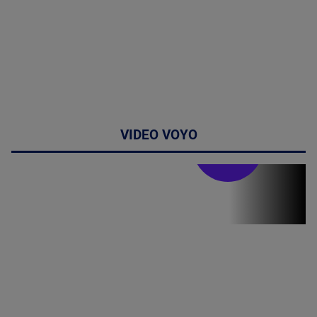
VIDEO VOYO
Stirile PRO TV
Stirile PRO
TV # 17.00 -