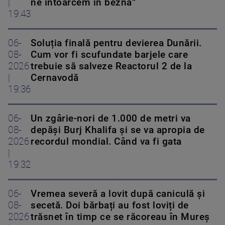
|
ne întoarcem în beznă”
19:43
06-
Soluția finală pentru devierea Dunării.
08-
Cum vor fi scufundate barjele care
2026
trebuie să salveze Reactorul 2 de la
|
Cernavodă
19:36
06-
Un zgârie-nori de 1.000 de metri va
08-
depăși Burj Khalifa și se va apropia de
2026
recordul mondial. Când va fi gata
|
19:32
06-
Vremea severă a lovit după caniculă și
08-
secetă. Doi bărbați au fost loviți de
2026
trăsnet în timp ce se răcoreau în Mureș