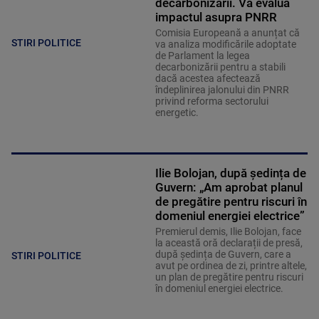
decarbonizării. Va evalua
impactul asupra PNRR
Comisia Europeană a anunțat că
STIRI POLITICE
va analiza modificările adoptate
de Parlament la legea
decarbonizării pentru a stabili
dacă acestea afectează
îndeplinirea jalonului din PNRR
privind reforma sectorului
energetic.
Ilie Bolojan, după ședința de
Guvern: „Am aprobat planul
de pregătire pentru riscuri în
domeniul energiei electrice”
Premierul demis, Ilie Bolojan, face
la această oră declarații de presă,
după ședința de Guvern, care a
STIRI POLITICE
avut pe ordinea de zi, printre altele,
un plan de pregătire pentru riscuri
în domeniul energiei electrice.