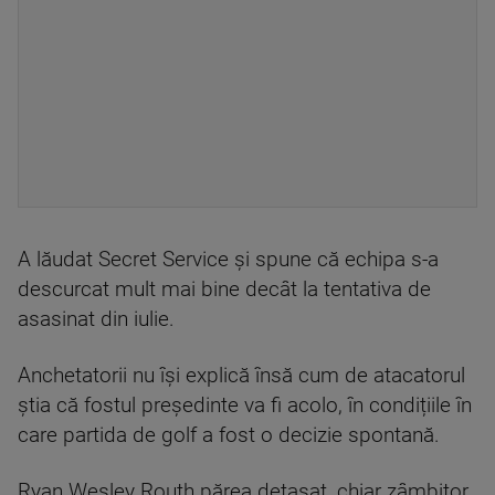
A lăudat Secret Service și spune că echipa s-a
descurcat mult mai bine decât la tentativa de
asasinat din iulie.
Anchetatorii nu își explică însă cum de atacatorul
știa că fostul președinte va fi acolo, în condițiile în
care partida de golf a fost o decizie spontană.
Ryan Wesley Routh părea detașat, chiar zâmbitor,