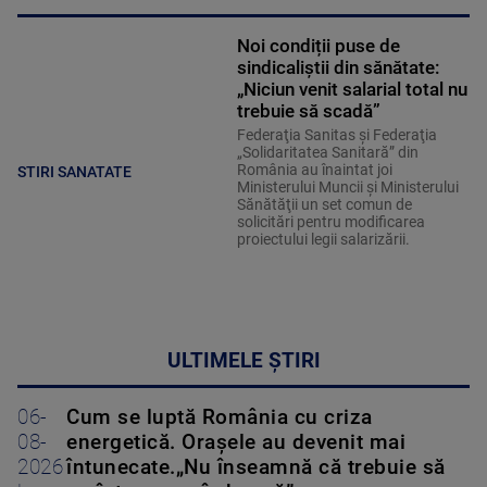
Noi condiții puse de
sindicaliștii din sănătate:
„Niciun venit salarial total nu
trebuie să scadă”
Federaţia Sanitas şi Federaţia
„Solidaritatea Sanitară” din
România au înaintat joi
STIRI SANATATE
Ministerului Muncii şi Ministerului
Sănătăţii un set comun de
solicitări pentru modificarea
proiectului legii salarizării.
ULTIMELE ȘTIRI
06-
Cum se luptă România cu criza
08-
energetică. Orașele au devenit mai
2026
întunecate.„Nu înseamnă că trebuie să