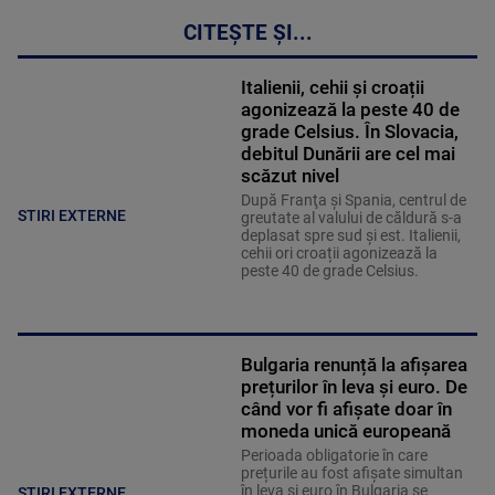
CITEȘTE ȘI...
Italienii, cehii și croații
agonizează la peste 40 de
grade Celsius. În Slovacia,
debitul Dunării are cel mai
scăzut nivel
După Franţa şi Spania, centrul de
STIRI EXTERNE
greutate al valului de căldură s-a
deplasat spre sud şi est. Italienii,
cehii ori croații agonizează la
peste 40 de grade Celsius.
Bulgaria renunță la afișarea
prețurilor în leva și euro. De
când vor fi afișate doar în
moneda unică europeană
Perioada obligatorie în care
prețurile au fost afișate simultan
în leva și euro în Bulgaria se
STIRI EXTERNE