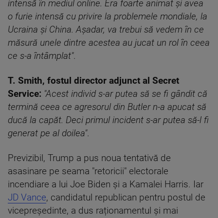
intensă în mediul online. Era foarte animat și avea
o furie intensă cu privire la problemele mondiale, la
Ucraina și China. Așadar, va trebui să vedem în ce
măsură unele dintre acestea au jucat un rol în ceea
ce s-a întâmplat"
.
T. Smith, fostul director adjunct al Secret
Service:
"Acest individ s-ar putea să se fi gândit că
termină ceea ce agresorul din Butler n-a apucat să
ducă la capăt. Deci primul incident s-ar putea să-l fi
generat pe al doilea"
.
Previzibil, Trump a pus noua tentativă de
asasinare pe seama "retoricii" electorale
incendiare a lui Joe Biden şi a Kamalei Harris. Iar
JD Vance
, candidatul republican pentru postul de
vicepreședinte, a dus raționamentul și mai