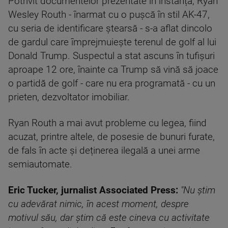
Potrivit documentelor prezentate în instanță, Ryan
Wesley Routh - înarmat cu o pușcă în stil AK-47,
cu seria de identificare ștearsă - s-a aflat dincolo
de gardul care împrejmuiește terenul de golf al lui
Donald Trump. Suspectul a stat ascuns în tufișuri
aproape 12 ore, înainte ca Trump să vină să joace
o partidă de golf - care nu era programată - cu un
prieten, dezvoltator imobiliar.
Ryan Routh a mai avut probleme cu legea, fiind
acuzat, printre altele, de posesie de bunuri furate,
de fals în acte și deținerea ilegală a unei arme
semiautomate.
Eric Tucker, jurnalist Associated Press:
"Nu știm
cu adevărat nimic, în acest moment, despre
motivul său, dar știm că este cineva cu activitate