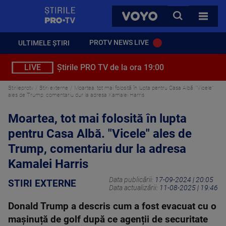
StirilePROTV
CAUTA
VOYO
TOATE 
PROTV NEWS LIVE
ULTIMELE ȘTIRI
LIVE
Știrile PRO TV de la ora 19:00
Stirileprotv
Stiri externe
Moartea, tot mai folosită în lupta pentru Casa Albă. "Vicele"
ales de Trump, comentariu dur la adresa Kamalei Harris
Moartea, tot mai folosită în lupta
pentru Casa Albă. "Vicele" ales de
Trump, comentariu dur la adresa
Kamalei Harris
Data publicării:
17-09-2024 | 20:05
STIRI EXTERNE
Data actualizării:
11-08-2025 | 19:46
Donald Trump a descris cum a fost evacuat cu o
mașinuță de golf după ce agenții de securitate