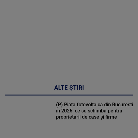
MAI
MULTE
DETALII
02:33:45
ALTE ȘTIRI
(P) Piața fotovoltaică din București
în 2026: ce se schimbă pentru
proprietarii de case și firme