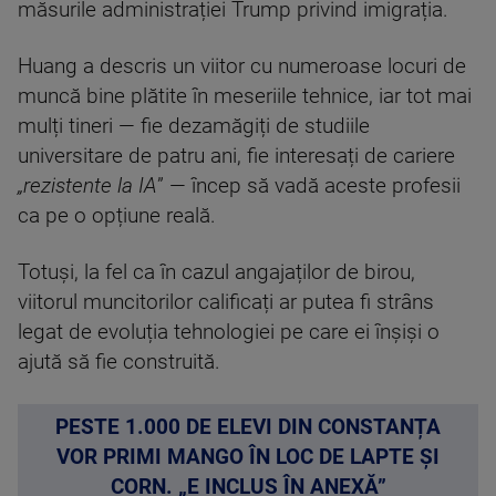
măsurile administrației Trump privind imigrația.
Huang a descris un viitor cu numeroase locuri de
muncă bine plătite în meseriile tehnice, iar tot mai
mulți tineri — fie dezamăgiți de studiile
universitare de patru ani, fie interesați de cariere
„rezistente la IA
” — încep să vadă aceste profesii
ca pe o opțiune reală.
Totuși, la fel ca în cazul angajaților de birou,
viitorul muncitorilor calificați ar putea fi strâns
legat de evoluția tehnologiei pe care ei înșiși o
ajută să fie construită.
PESTE 1.000 DE ELEVI DIN CONSTANȚA
VOR PRIMI MANGO ÎN LOC DE LAPTE ȘI
CORN. „E INCLUS ÎN ANEXĂ”