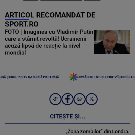
ARTICOL RECOMANDAT DE
SPORT.RO
FOTO | Imaginea cu Vladimir Putin
care a stârnit revoltă! Ucrainenii
acuză lipsă de reacție la nivel
mondial
UGĂ ȘTIRILE PROTV CA SURSĂ PREFERATĂ
URMĂREȘTE ȘTIRILE PROTV ÎN GOOGLE 
CITEȘTE ȘI...
„Zona zombilor” din Londra.