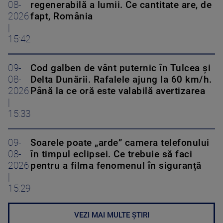
08-
regenerabilă a lumii. Ce cantitate are, de
2026
fapt, România
|
15:42
09-
Cod galben de vânt puternic în Tulcea și
08-
Delta Dunării. Rafalele ajung la 60 km/h.
2026
Până la ce oră este valabilă avertizarea
|
15:33
09-
Soarele poate „arde” camera telefonului
08-
în timpul eclipsei. Ce trebuie să faci
2026
pentru a filma fenomenul în siguranță
|
15:29
VEZI MAI MULTE ȘTIRI