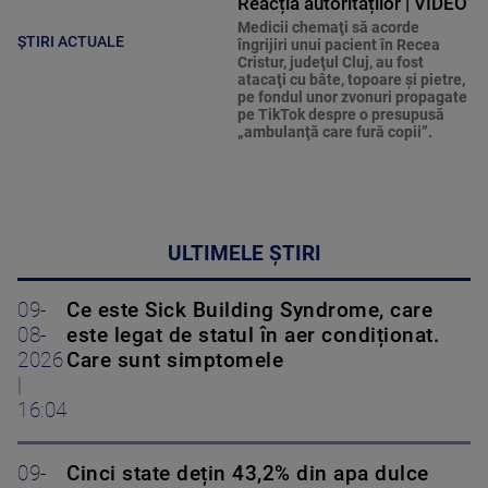
Reacția autorităților | VIDEO
Medicii chemaţi să acorde
ȘTIRI ACTUALE
îngrijiri unui pacient în Recea
Cristur, judeţul Cluj, au fost
atacaţi cu bâte, topoare şi pietre,
pe fondul unor zvonuri propagate
pe TikTok despre o presupusă
„ambulanţă care fură copii”.
ULTIMELE ȘTIRI
09-
Ce este Sick Building Syndrome, care
08-
este legat de statul în aer condiționat.
2026
Care sunt simptomele
|
16:04
09-
Cinci state dețin 43,2% din apa dulce