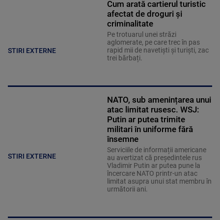
Cum arată cartierul turistic
afectat de droguri și
criminalitate
Pe trotuarul unei străzi
aglomerate, pe care trec în pas
rapid mii de navetiști și turiști, zac
STIRI EXTERNE
trei bărbați.
NATO, sub amenințarea unui
atac limitat rusesc. WSJ:
Putin ar putea trimite
militari în uniforme fără
însemne
Serviciile de informații americane
STIRI EXTERNE
au avertizat că președintele rus
Vladimir Putin ar putea pune la
încercare NATO printr-un atac
limitat asupra unui stat membru în
următorii ani.