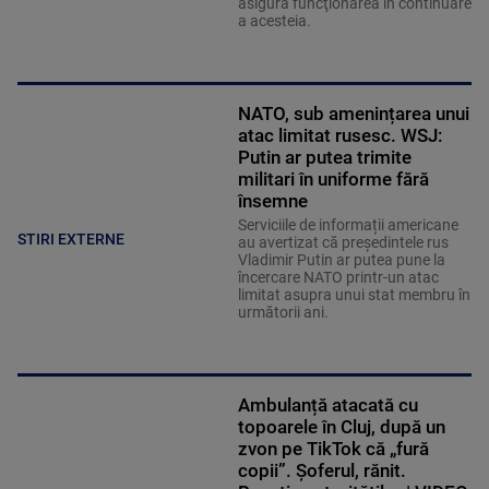
asigură funcţionarea în continuare
a acesteia.
NATO, sub amenințarea unui
atac limitat rusesc. WSJ:
Putin ar putea trimite
militari în uniforme fără
însemne
Serviciile de informații americane
STIRI EXTERNE
au avertizat că președintele rus
Vladimir Putin ar putea pune la
încercare NATO printr-un atac
limitat asupra unui stat membru în
următorii ani.
Ambulanță atacată cu
topoarele în Cluj, după un
zvon pe TikTok că „fură
copii”. Șoferul, rănit.