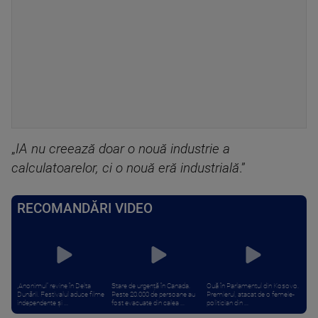
„
IA nu creează doar o nouă industrie a
calculatoarelor, ci o nouă eră industrială
.”
RECOMANDĂRI VIDEO
„Anonimul” revine în Delta
Stare de urgență în Canada.
Ouă în Parlamentul din Kosovo.
Dunării. Festivalul aduce filme
Peste 20.000 de persoane au
Premierul, atacat de o femeie-
independente și ...
fost evacuate din calea ...
politician din ...