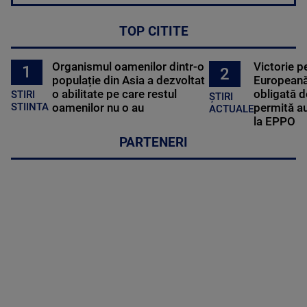
TOP CITITE
Organismul oamenilor dintr-o
Victorie p
1
2
populație din Asia a dezvoltat
Europeană
o abilitate pe care restul
obligată d
STIRI
ȘTIRI
oamenilor nu o au
permită au
STIINTA
ACTUALE
la EPPO
PARTENERI