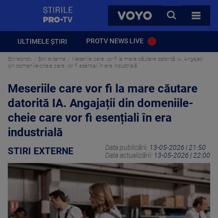
StirilePROTV
CAUTA
VOYO
TOATE 
PROTV NEWS LIVE
ULTIMELE ȘTIRI
Stirileprotv
Stiri externe
Meseriile care vor fi la mare căutare datorită IA. Angajații
din domeniile-cheie care vor fi esențiali în era industrială
Meseriile care vor fi la mare căutare
datorită IA. Angajații din domeniile-
cheie care vor fi esențiali în era
industrială
Data publicării:
13-05-2026 | 21:50
STIRI EXTERNE
Data actualizării:
13-05-2026 | 22:00