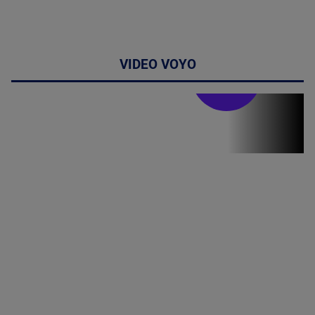
VIDEO VOYO
Stirile PRO TV
Stirile PRO
TV # 07.00 -
09 August
2026