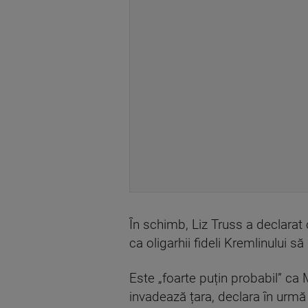
În schimb, Liz Truss a declarat 
ca oligarhii fideli Kremlinului 
Este „foarte puțin probabil” ca M
invadează țara, declara în urmă c