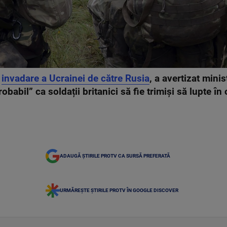
e
invadare a Ucrainei de către Rusia
, a avertizat minis
obabil” ca soldații britanici să fie trimiși să lupte în 
ADAUGĂ ȘTIRILE PROTV CA SURSĂ PREFERATĂ
URMĂREȘTE ȘTIRILE PROTV ÎN GOOGLE DISCOVER