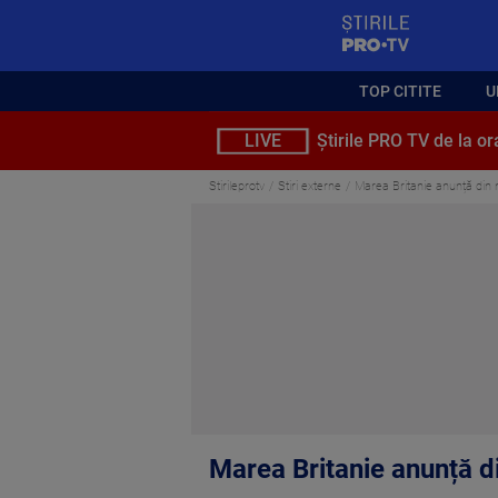
StirilePROTV
TOP CITITE
U
LIVE
Știrile PRO TV de la or
Stirileprotv
Stiri externe
Marea Britanie anunță din no
Marea Britanie anunță din