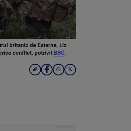
GETTY
trul britanic de Externe, Liz
orice conflict, potrivit
BBC
.