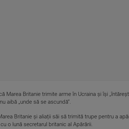
că Marea Britanie trimite arme în Ucraina și își „întăre
să nu aibă „unde să se ascundă”.
area Britanie și aliații săi să trimită trupe pentru a ap
u o lună secretarul britanic al Apărării.