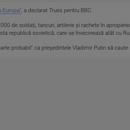
ru Europa”
, a declarat Truss pentru BBC.
00 de soldați, tancuri, artilerie și rachete în apropiere
ta republică sovietică, care se învecinează atât cu Rus
oarte probabil” ca președintele Vladimir Putin să caute