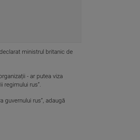
eclarat ministrul britanic de
ganizații - ar putea viza
ii regimului rus”.
pra guvernului rus”, adaugă