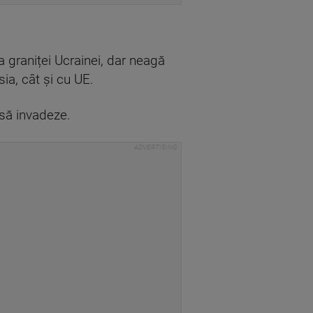
a graniței Ucrainei, dar neagă
ia, cât și cu UE.
 să invadeze.