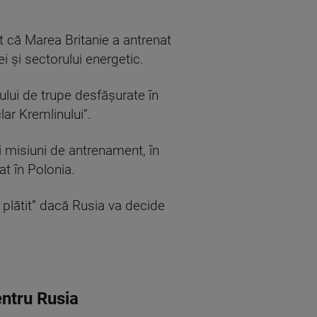
t că Marea Britanie a antrenat
i și sectorului energetic.
ului de trupe desfășurate în
ar Kremlinului”.
i misiuni de antrenament, în
t în Polonia.
 plătit” dacă Rusia va decide
entru Rusia