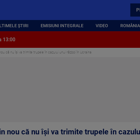
P
LTIMELE ȘTIRI
EMISIUNI INTEGRALE
VIDEO
ROMÂNIA,
a 13:00
u că nu își va trimite trupele în cazului unui război în Ucraina
 nou că nu își va trimite trupele în cazulu