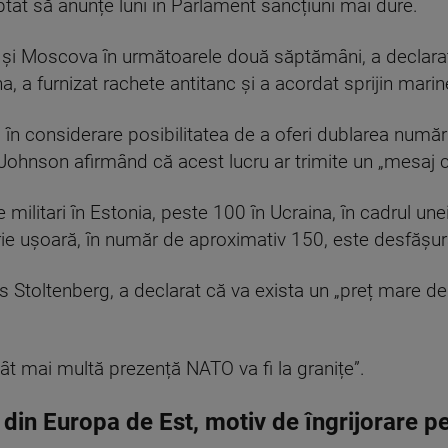
ptat să anunțe luni în Parlament sancțiuni mai dure.
na și Moscova în următoarele două săptămâni, a declara
, a furnizat rachete antitanc și a acordat sprijin marine
în considerare posibilitatea de a oferi dublarea număr
Johnson afirmând că acest lucru ar trimite un „mesaj cl
militari în Estonia, peste 100 în Ucraina, în cadrul une
ie ușoară, în număr de aproximativ 150, este desfășura
s Stoltenberg, a declarat că va exista un „preț mare de
atât mai multă prezență NATO va fi la granițe”.
din Europa de Est, motiv de îngrijorare p