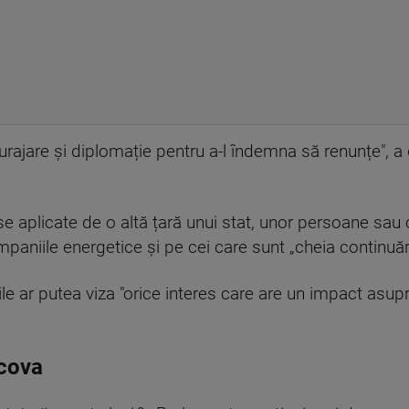
ajare și diplomație pentru a-l îndemna să renunțe", a d
aplicate de o altă țară unui stat, unor persoane sau or
companiile energetice și pe cei care sunt „cheia continuăr
nile ar putea viza "orice interes care are un impact asu
scova