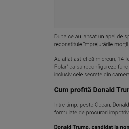
Dupa ce au lansat un apel de spri
reconstituie împrejurările morții
Au aflat astfel că miercuri, 14 f
Polar" ca să reconfigureze func
inclusiv cele secrete din camera
Cum profită Donald Trum
Între timp, peste Ocean, Donal
formulate de procurori impotriva
Donald Trump, candidat la nom