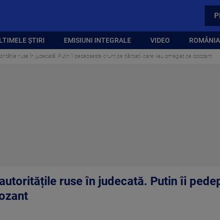
P
LTIMELE ȘTIRI
EMISIUNI INTEGRALE
VIDEO
ROMÂNIA,
oritățile ruse în judecată. Putin îi pedepsește crunt pe bărbații care l-au omagiat pe opozant
utoritățile ruse în judecată. Putin îi pede
pozant