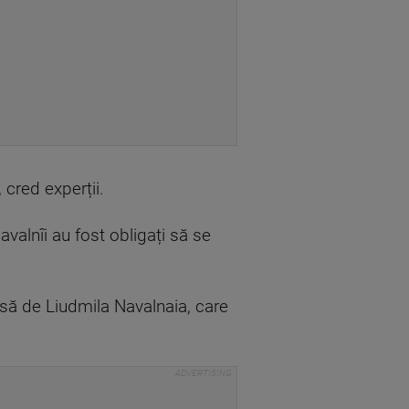
 cred experții.
avalnîi au fost obligați să se
usă de Liudmila Navalnaia, care