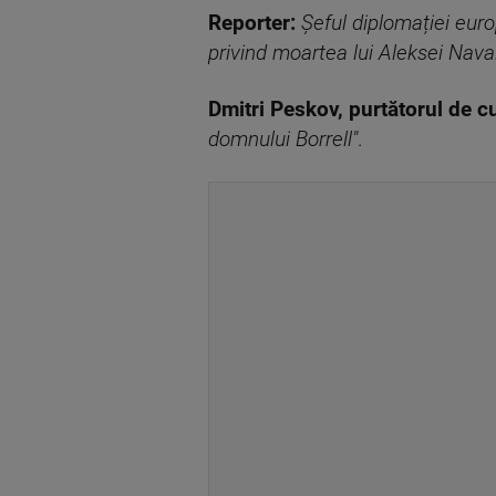
Reporter:
Șeful diplomației eur
privind moartea lui Aleksei Nava
Dmitri Peskov, purtătorul de c
domnului Borrell"
.