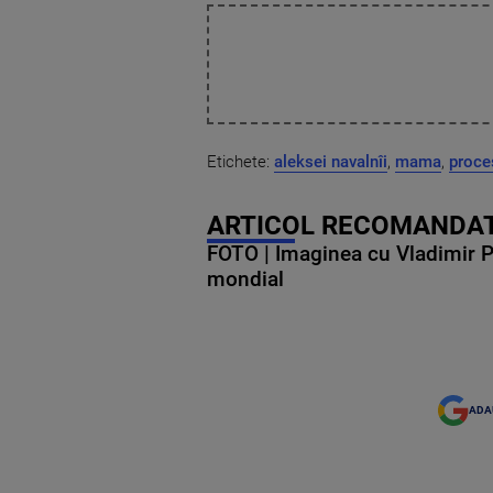
Etichete:
aleksei navalnîi
,
mama
,
proce
ARTICOL RECOMANDAT
FOTO | Imaginea cu Vladimir Put
mondial
ADA