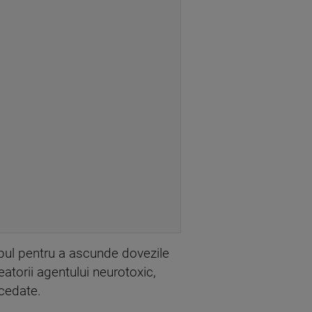
rupul pentru a ascunde dovezile
reatorii agentului neurotoxic,
cedate.