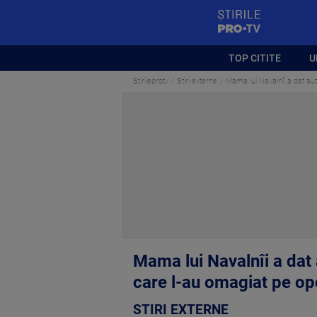
StirilePROTV
TOP CITITE
U
Stirileprotv
Stiri externe
Mama lui Navalnîi a dat aut
Mama lui Navalnîi a dat a
care l-au omagiat pe o
STIRI EXTERNE