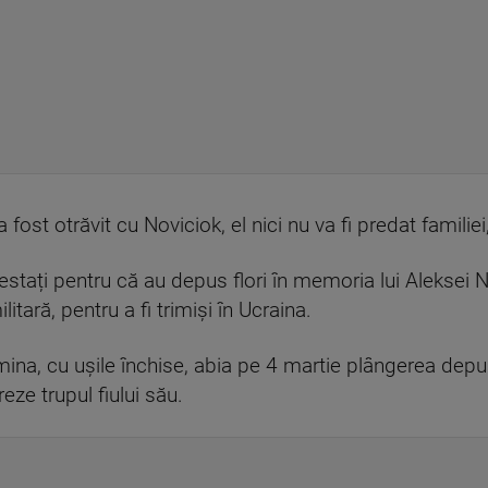
fost otrăvit cu Noviciok, el nici nu va fi predat familiei,
restați pentru că au depus flori în memoria lui Aleksei N
litară, pentru a fi trimiși în Ucraina.
mina, cu ușile închise, abia pe 4 martie plângerea dep
eze trupul fiului său.