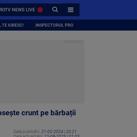
CAUTA
ROTV NEWS LIVE
TOATE CATEGORIILE
 TE IUBESC!
INSPECTORUL PRO
psește crunt pe bărbații
Data publicării:
21-02-2024 | 20:21
Data actualizării:
12-08-2025 | 01:03