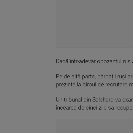
Dacă într-adevăr opozantul rus a 
Pe de altă parte, bărbații ruși a
prezinte la biroul de recrutare mi
Un tribunal din Salehard va exa
încearcă de cinci zile să recuper