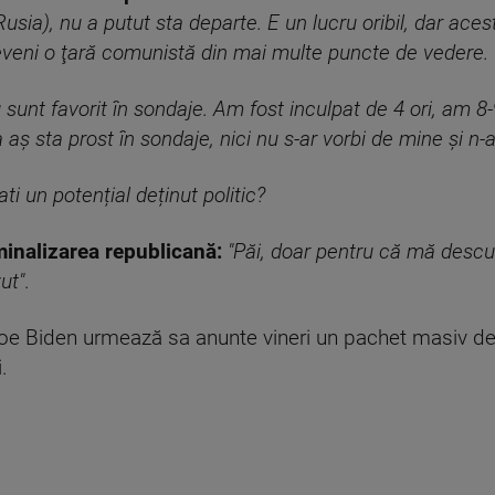
Rusia), nu a putut sta departe. E un lucru oribil, dar aces
veni o ţară comunistă din mai multe puncte de vedere.
u sunt favorit în sondaje. Am fost inculpat de 4 ori, am 8
 aș sta prost în sondaje, nici nu s-ar vorbi de mine și n-
i un potențial deținut politic?
inalizarea republicană:
"Păi, doar pentru că mă descur
ut"
.
Joe Biden urmează sa anunte vineri un pachet masiv de 
.