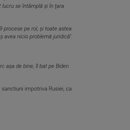
t lucru se întâmplă şi în ţara
-9 procese pe rol, și toate astea
aș avea nicio problemă juridică"
.
c așa de bine, îl bat pe Biden
sanctiuni impotriva Rusiei, ca