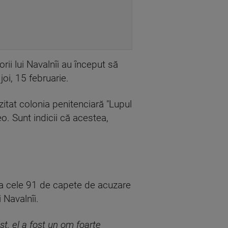
rii lui Navalnîi au început să
joi, 15 februarie.
izitat colonia penitenciară "Lupul
. Sunt indicii că acestea,
ca cele 91 de capete de acuzare
 Navalnîi.
ist, el a fost un om foarte