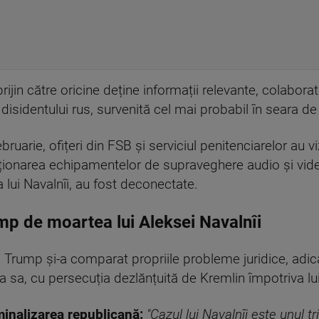
jin către oricine deține informații relevante, colaborato
 disidentului rus, survenită cel mai probabil în seara de 
ebruarie, ofițeri din FSB și serviciul penitenciarelor au v
ționarea echipamentelor de supraveghere audio și video
 lui Navalnîi, au fost deconectate.
p de moartea lui Aleksei Navalnîi
d Trump și-a comparat propriile probleme juridice, adi
 sa, cu persecuția dezlănțuită de Kremlin împotriva lui
inalizarea republicană:
"Cazul lui Navalnîi este unul tr