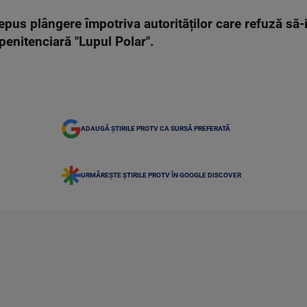
pus plângere împotriva autorităților care refuză să-i 
penitenciară "Lupul Polar".
ADAUGĂ ȘTIRILE PROTV CA SURSĂ PREFERATĂ
URMĂREȘTE ȘTIRILE PROTV ÎN GOOGLE DISCOVER