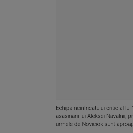
Echipa neînfricatului critic al 
asasinarii lui Aleksei Navalnîi, p
urmele de Noviciok sunt aproap