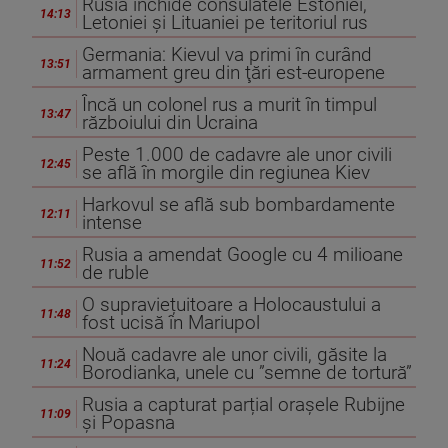
Rusia închide consulatele Estoniei,
14:13
Letoniei şi Lituaniei pe teritoriul rus
Germania: Kievul va primi în curând
13:51
armament greu din ţări est-europene
Încă un colonel rus a murit în timpul
13:47
războiului din Ucraina
Peste 1.000 de cadavre ale unor civili
12:45
se află în morgile din regiunea Kiev
Harkovul se află sub bombardamente
12:11
intense
Rusia a amendat Google cu 4 milioane
11:52
de ruble
O supraviețuitoare a Holocaustului a
11:48
fost ucisă în Mariupol
Nouă cadavre ale unor civili, găsite la
11:24
Borodianka, unele cu ”semne de tortură”
Rusia a capturat parțial orașele Rubijne
11:09
și Popasna