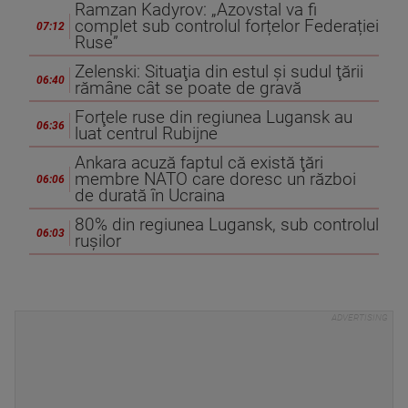
Ramzan Kadyrov: „Azovstal va fi
complet sub controlul forțelor Federației
07:12
Ruse”
Zelenski: Situaţia din estul şi sudul ţării
06:40
rămâne cât se poate de gravă
Forţele ruse din regiunea Lugansk au
06:36
luat centrul Rubijne
Ankara acuză faptul că există ţări
membre NATO care doresc un război
06:06
de durată în Ucraina
80% din regiunea Lugansk, sub controlul
06:03
ruşilor