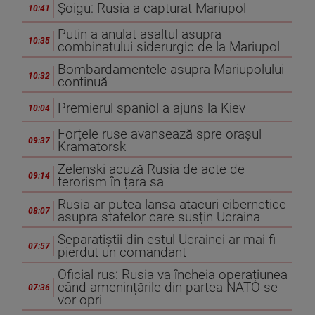
Șoigu: Rusia a capturat Mariupol
10:41
Putin a anulat asaltul asupra
10:35
combinatului siderurgic de la Mariupol
Bombardamentele asupra Mariupolului
10:32
continuă
Premierul spaniol a ajuns la Kiev
10:04
Forțele ruse avansează spre orașul
09:37
Kramatorsk
Zelenski acuză Rusia de acte de
09:14
terorism în țara sa
Rusia ar putea lansa atacuri cibernetice
08:07
asupra statelor care susțin Ucraina
Separatiștii din estul Ucrainei ar mai fi
07:57
pierdut un comandant
Oficial rus: Rusia va încheia operațiunea
când amenințările din partea NATO se
07:36
vor opri