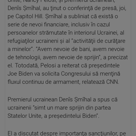
Unite, Nancy Pelosi, şi premierul ucrainean,
Denîs Şmîhal, au ţinut o conferinţă de presă, joi,
pe Capitol Hill. Şmîhal a subliniat că există o
serie de nevoi financiare, inclusiv în cazul
persoanelor strămutate în interiorul Ucrainei, al
refugiaţilor ucraineni şi al ”activităţii de curăţare
a minelor”. ”Avem nevoie de bani, avem nevoie
de tehnologii, avem nevoie de sprijin”, a precizat
el. Totodată, Pelosi a reiterat că preşedintele
Joe Biden va solicita Congresului să menţină
fluxul continuu de armament, relatează CNN.
Premierul ucrainean Denîs Şmîhal a spus că
ucrainenii ”simt un mare sprijin din partea
Statelor Unite, a preşedintelui Biden”.
El a discutat despre importanţa sancţiunilor, pe