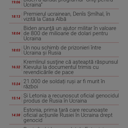
19:06
Ucraina”
Premierul ucrainean, Denîs Şmîhal, în
18:13
vizită la Casa Albă
Biden anunţă un ajutor militar în valoare
de 800 de milioane de dolari pentru
18:04
Ucraina
Un nou schimb de prizonieri între
18:03
Ucraina şi Rusia
Kremlinul susţine că aşteaptă răspunsul
Kievului la documentul trimis cu
16:32
revendicările de pace
21.000 de soldați ruși ar fi murit în
15:24
război
Și Letonia a recunoscut oficial genocidul
15:14
produs de Rusia în Ucraina
Estonia, prima țară care recunoaște
oficial acțiunile Rusiei în Ucraina drept
14:38
genocid