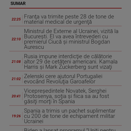
SUMAR
Franţa va trimite peste 28 de tone de
22:25
material medical de urgenţă
Ministrul de Externe al Ucrainei, vizită la
Bucureşti. El va avea întrevederi cu
22:10
premierul Ciucă şi ministrul Bogdan
Aurescu
Rusia impune interdicţie de călătorie
altor 29 de cetăţeni americani. Kamala
21:08
Harris şi Mark Zuckerberg sunt vizaţi
Zelenski cere ajutorul Portugaliei
21:02
evocând Revoluţia Garoafelor
Vicepreşedintele Novatek, Serghei
Protosenya, soţia şi fiica sa au fost
20:41
găsiţi morţi în Spania
Spania a trimis un pachet suplimentar
cu 200 de tone de echipament militar
19:26
Ucrainei
Biden a lansat programul ”Uniţi pentru