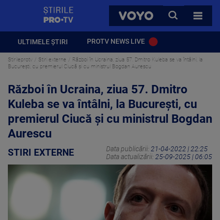
StirilePROTV
CAUTA
VOYO
TOATE 
PROTV NEWS LIVE
ULTIMELE ȘTIRI
Stirileprotv
Stiri externe
Război în Ucraina, ziua 57. Dmitro Kuleba se va întâlni, la
București, cu premierul Ciucă şi cu ministrul Bogdan Aurescu
Război în Ucraina, ziua 57. Dmitro
Kuleba se va întâlni, la București, cu
premierul Ciucă şi cu ministrul Bogdan
Aurescu
Data publicării:
21-04-2022 | 22:25
STIRI EXTERNE
Data actualizării:
25-09-2025 | 06:05