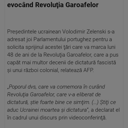
evocând Revoluţia Garoafelor
Preşedintele ucrainean Volodimir Zelenski s-a
adresat joi Parlamentului portughez pentru a
solicita sprijinul acestei ţări care va marca luni
48 de ani de la Revoluţia Garoafelor, care a pus
capăt mai multor decenii de dictatură fascistă
şi unui război colonial, relatează AFP.
„
Poporul dvs, care va comemora în curând
Revoluţia Garoafelor, care v-a eliberat de
dictatură, ştie foarte bine ce simţim. (...) Ştiţi ce
aduc Ucrainei moartea şi dictatura”
, a declarat el
în cadrul unui discurs prin videoconferinţă.