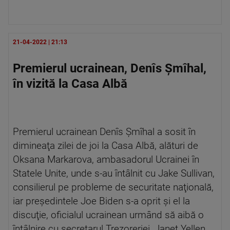
21-04-2022 | 21:13
Premierul ucrainean, Denîs Şmîhal,
în vizită la Casa Albă
Premierul ucrainean Denîs Şmîhal a sosit în
dimineaţa zilei de joi la Casa Albă, alături de
Oksana Markarova, ambasadorul Ucrainei în
Statele Unite, unde s-au întâlnit cu Jake Sullivan,
consilierul pe probleme de securitate naţională,
iar preşedintele Joe Biden s-a oprit şi el la
discuţie, oficialul ucrainean urmând să aibă o
întâlnire cu secretarul Trezoreriei, Janet Yellen,