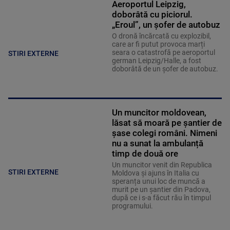
Aeroportul Leipzig,
doborâtă cu piciorul.
„Eroul”, un șofer de autobuz
O dronă încărcată cu explozibil,
care ar fi putut provoca marți
seara o catastrofă pe aeroportul
STIRI EXTERNE
german Leipzig/Halle, a fost
doborâtă de un șofer de autobuz.
Un muncitor moldovean,
lăsat să moară pe șantier de
șase colegi români. Nimeni
nu a sunat la ambulanță
timp de două ore
Un muncitor venit din Republica
STIRI EXTERNE
Moldova și ajuns în Italia cu
speranța unui loc de muncă a
murit pe un șantier din Padova,
după ce i s-a făcut rău în timpul
programului.