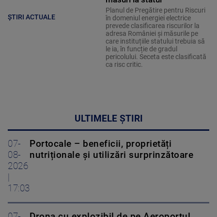
Planul de Pregătire pentru Riscuri
ȘTIRI ACTUALE
în domeniul energiei electrice
prevede clasificarea riscurilor la
adresa României și măsurile pe
care instituțiile statului trebuia să
le ia, în funcție de gradul
pericolului. Seceta este clasificată
ca risc critic.
ULTIMELE ȘTIRI
07-
Portocale – beneficii, proprietăți
08-
nutriționale și utilizări surprinzătoare
2026
|
17:03
07-
Drona cu explozibil de pe Aeroportul