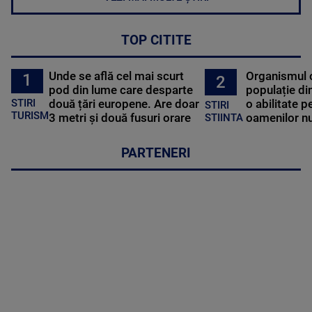
TOP CITITE
Unde se află cel mai scurt
Organismul 
1
2
pod din lume care desparte
populație di
STIRI
două țări europene. Are doar
o abilitate p
STIRI
TURISM
3 metri și două fusuri orare
oamenilor nu
STIINTA
PARTENERI