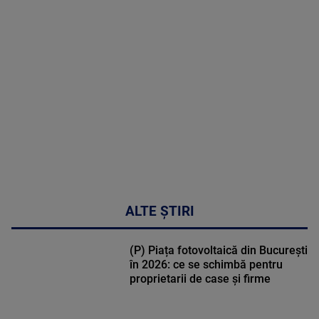
MAI
MULTE
DETALII
50:53
ALTE ȘTIRI
(P) Piața fotovoltaică din București
în 2026: ce se schimbă pentru
proprietarii de case și firme