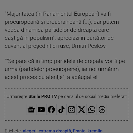
”Majoritatea (în Parlamentul European) va fi
proeuropeană şi proucraineană (...), dar putem
vedea dinamica partidelor de dreapta care
câştigă în populism”, apreciazî in purtător de
cuvânt al preşedinţiei ruse, Dmitri Peskov.
””Se pare că în timp partidele de drepata vor fi pe
urma (partidelor proeuropene), iar noi urmărim
acest proces cu atenţie”, a adăugat el.
Urmărește
Știrile PRO TV
pe canalul de social media preferat:
Etichete:
alegeri
,
extrema dreaptă
,
Franta
,
kremlin
,