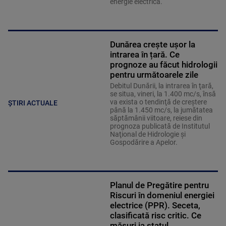
energie electrică.
Dunărea crește ușor la
intrarea în țară. Ce
prognoze au făcut hidrologii
pentru următoarele zile
Debitul Dunării, la intrarea în ţară,
se situa, vineri, la 1.400 mc/s, însă
va exista o tendinţă de creştere
ȘTIRI ACTUALE
până la 1.450 mc/s, la jumătatea
săptămânii viitoare, reiese din
prognoza publicată de Institutul
Naţional de Hidrologie şi
Gospodărire a Apelor.
Planul de Pregătire pentru
Riscuri în domeniul energiei
electrice (PPR). Seceta,
clasificată risc critic. Ce
măsuri ia statul