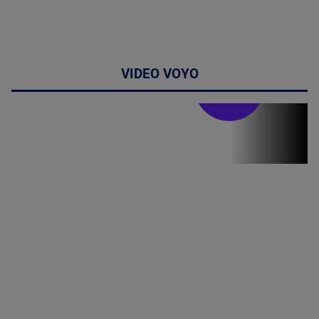
VIDEO VOYO
Stirile PRO TV
Stirile PRO
TV # 13.00 -
07 August
2026