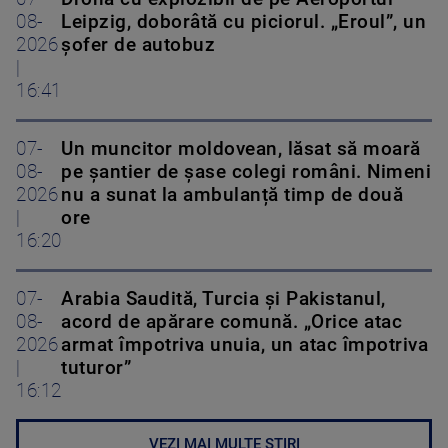
08-
Leipzig, doborâtă cu piciorul. „Eroul”, un
2026
șofer de autobuz
|
16:41
07-
Un muncitor moldovean, lăsat să moară
08-
pe șantier de șase colegi români. Nimeni
2026
nu a sunat la ambulanță timp de două
|
ore
16:20
07-
Arabia Saudită, Turcia și Pakistanul,
08-
acord de apărare comună. „Orice atac
2026
armat împotriva unuia, un atac împotriva
|
tuturor”
16:12
VEZI MAI MULTE ȘTIRI