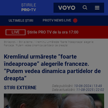
StirilePROTV
CAUTA
VOYO
TOATE 
PROTV NEWS LIVE
ULTIMELE ȘTIRI
LIVE
Știrile PRO TV de la ora 17:00
Stirileprotv
Stiri externe
Kremlinul urmăreşte ”foarte îndeaproape” alegerile
franceze. ”Putem vedea dinamica partidelor de dreapta”
Kremlinul urmăreşte ”foarte
îndeaproape” alegerile franceze.
”Putem vedea dinamica partidelor de
dreapta”
Data publicării:
10-06-2024 | 13:49
STIRI EXTERNE
Data actualizării:
11-08-2025 | 22:02