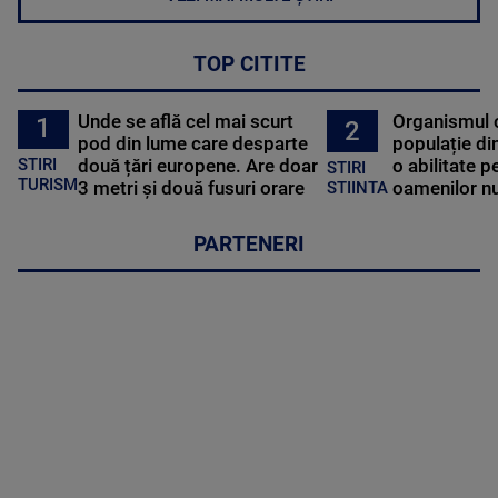
TOP CITITE
Unde se află cel mai scurt
Organismul 
1
2
pod din lume care desparte
populație di
STIRI
două țări europene. Are doar
o abilitate p
STIRI
TURISM
3 metri și două fusuri orare
oamenilor nu
STIINTA
PARTENERI