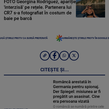
FOTO Georgina Rodriguez, apariție
'interzisă' pe rețele. Partenera lui
CR7 s-a fotografiat în costum de
baie pe barcă
UGĂ ȘTIRILE PROTV CA SURSĂ PREFERATĂ
URMĂREȘTE ȘTIRILE PROTV ÎN GOOGLE 
CITEȘTE ȘI...
Româncă arestată în
Germania pentru spionaj.
Der Spiegel: misiunea ar fi
pregătit un asasinat. Cine
era persoana vizată
O româncă se numără printre cele