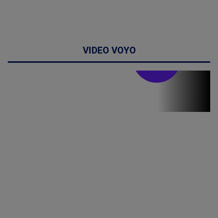
VIDEO VOYO
Stirile PRO TV
Stirile PRO
TV # 13.00 -
06 August
2026