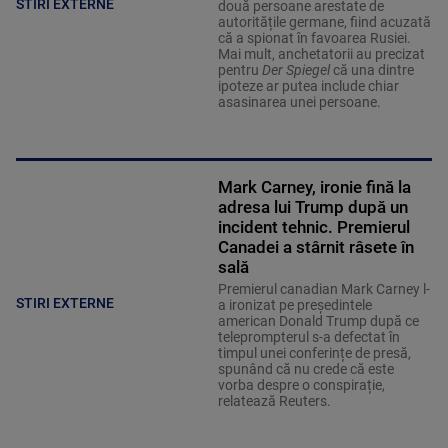
STIRI EXTERNE
două persoane arestate de
autoritățile germane, fiind acuzată
că a spionat în favoarea Rusiei.
Mai mult, anchetatorii au precizat
pentru
Der Spiegel
că una dintre
ipoteze ar putea include chiar
asasinarea unei persoane.
Mark Carney, ironie fină la
adresa lui Trump după un
incident tehnic. Premierul
Canadei a stârnit râsete în
sală
Premierul canadian Mark Carney l-
STIRI EXTERNE
a ironizat pe președintele
american Donald Trump după ce
teleprompterul s-a defectat în
timpul unei conferințe de presă,
spunând că nu crede că este
vorba despre o conspirație,
relatează Reuters.