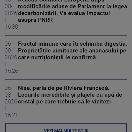
08-
modificările aduse de Parlament la legea
2026
decarbonizării. Va evalua impactul
|
asupra PNRR
16:30
06-
Fructul minune care îți schimba digestia.
08-
Proprietățile uimitoare ale ananasului pe
2026
care nutriționiștii le confirmă
|
16:26
06-
Nisa, perla de pe Riviera Franceză.
08-
Locurile incredibile și plajele cu apă de
2026
cristal pe care trebuie să le vizitezi
|
16:21
VEZI MAI MULTE ȘTIRI