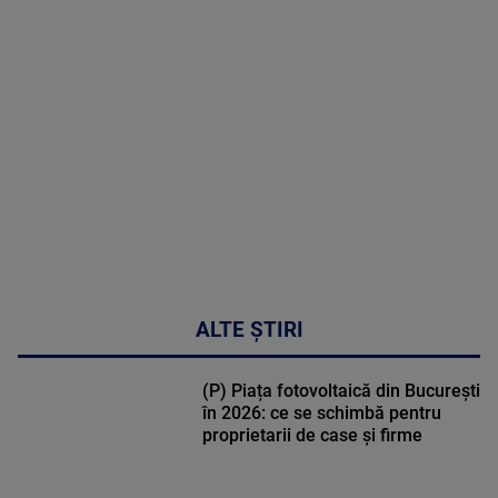
MAI
MULTE
DETALII
49:04
ALTE ȘTIRI
(P) Piața fotovoltaică din București
în 2026: ce se schimbă pentru
proprietarii de case și firme