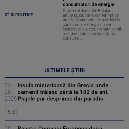
consumatori de energie
Premierul demis Ilie Bolojan a
STIRI POLITICE
anunțat, joi, într-o conferință de
presă, că perioada de restricții la
consumul de energie nu s-a
încheiat și le-a cerut românilor să
mențină reducerea voluntară a
consumului.
ULTIMELE ȘTIRI
06-
Insula misterioasă din Grecia unde
08-
oamenii trăiesc până la 100 de ani.
2026
Plajele par desprinse din paradis
|
16:31
06-
Reacția Comisiei Europene după