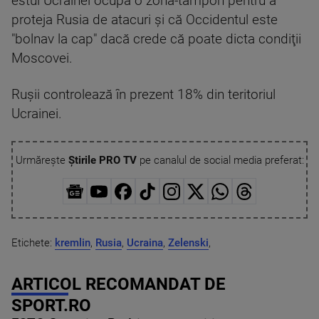
estul Ucrainei ocupă o zonă-tampon pentru a
proteja Rusia de atacuri şi că Occidentul este
"bolnav la cap" dacă crede că poate dicta condiţii
Moscovei.
Ruşii controlează în prezent 18% din teritoriul
Ucrainei.
Urmărește
Știrile PRO TV
pe canalul de social media preferat:
Etichete:
kremlin
,
Rusia
,
Ucraina
,
Zelenski
,
ARTICOL RECOMANDAT DE
SPORT.RO