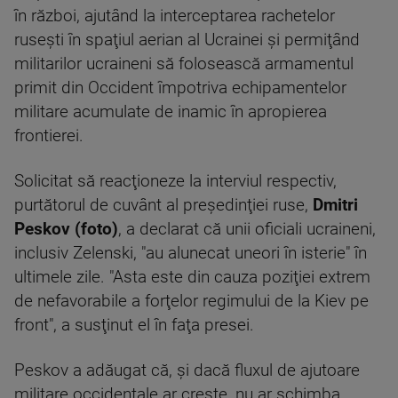
în război, ajutând la interceptarea rachetelor
ruseşti în spaţiul aerian al Ucrainei şi permiţând
militarilor ucraineni să folosească armamentul
primit din Occident împotriva echipamentelor
militare acumulate de inamic în apropierea
frontierei.
Solicitat să reacţioneze la interviul respectiv,
purtătorul de cuvânt al preşedinţiei ruse,
Dmitri
Peskov (foto)
, a declarat că unii oficiali ucraineni,
inclusiv Zelenski, "au alunecat uneori în isterie" în
ultimele zile. "Asta este din cauza poziţiei extrem
de nefavorabile a forţelor regimului de la Kiev pe
front", a susţinut el în faţa presei.
Peskov a adăugat că, şi dacă fluxul de ajutoare
militare occidentale ar creşte, nu ar schimba