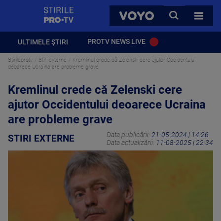
StirilePROTV
CAUTA
VOYO
TOATE 
PROTV NEWS LIVE
ULTIMELE ȘTIRI
Stirileprotv
Stiri externe
Kremlinul crede că Zelenski cere ajutor Occidentului
deoarece Ucraina are probleme grave
Kremlinul crede că Zelenski cere
ajutor Occidentului deoarece Ucraina
are probleme grave
Data publicării:
21-05-2024 | 14:26
STIRI EXTERNE
Data actualizării:
11-08-2025 | 22:34