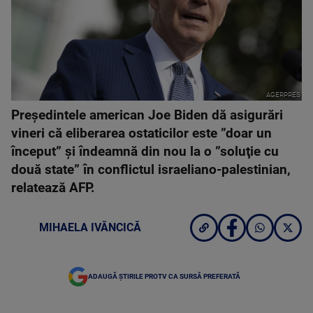
AGERPRES
Preşedintele american Joe Biden dă asigurări
vineri că eliberarea ostaticilor este ”doar un
început” şi îndeamnă din nou la o ”soluţie cu
două state” în conflictul israeliano-palestinian,
relatează AFP.
MIHAELA IVĂNCICĂ
ADAUGĂ ȘTIRILE PROTV CA SURSĂ PREFERATĂ