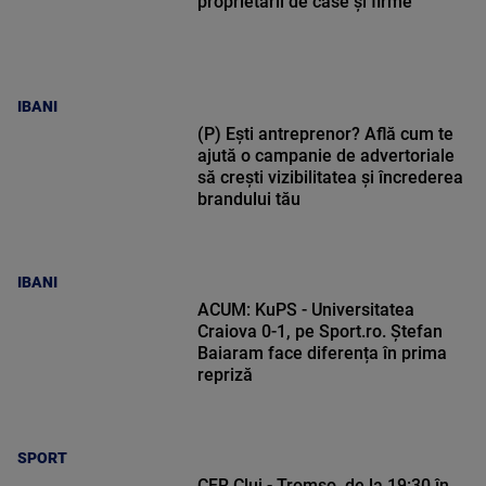
proprietarii de case și firme
IBANI
(P) Ești antreprenor? Află cum te
ajută o campanie de advertoriale
să crești vizibilitatea și încrederea
brandului tău
IBANI
ACUM: KuPS - Universitatea
Craiova 0-1, pe Sport.ro. Ștefan
Baiaram face diferența în prima
repriză
SPORT
CFR Cluj - Tromso, de la 19:30 în