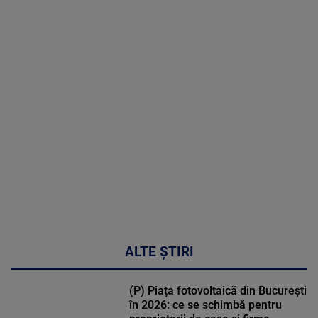
2026
MAI
MULTE
DETALII
49:04
ALTE ȘTIRI
(P) Piața fotovoltaică din București
în 2026: ce se schimbă pentru