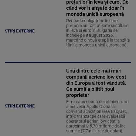
prețurilor în leva și euro. De
când vor fi afișate doar în
moneda unică europeană
Perioada obligatorie în care
prețurile au fost afișate simultan
în leva și euro în Bulgaria se
STIRI EXTERNE
încheie pe
8 august 2026
,
marcând o nouă etapă în tranziția
țării la moneda unică europeană.
Una dintre cele mai mari
companii aeriene low cost
din Europa a fost vândută.
Ce sumă a plătit noul
proprietar
Firma americană de administrare
STIRI EXTERNE
a activelor Apollo Global a
convenit achiziţionarea EasyJet,
într-o tranzacţie care evaluează
operatorul aerian low-cost la
aproximativ 5,70 miliarde de lire
sterline (7,7 miliarde de dolari).