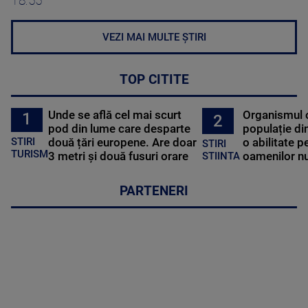
18:55
VEZI MAI MULTE ȘTIRI
TOP CITITE
Unde se află cel mai scurt
Organismul 
1
2
pod din lume care desparte
populație di
STIRI
două țări europene. Are doar
o abilitate p
STIRI
TURISM
3 metri și două fusuri orare
oamenilor nu
STIINTA
PARTENERI