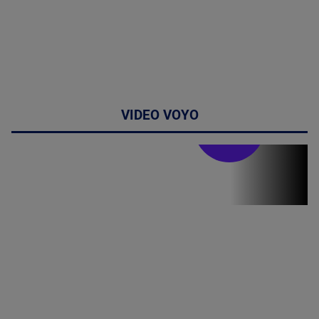
VIDEO VOYO
Stirile PRO TV
Stirile PRO
TV # 13.00 -
06 August