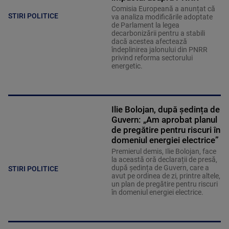
Comisia Europeană a anunțat că
STIRI POLITICE
va analiza modificările adoptate
de Parlament la legea
decarbonizării pentru a stabili
dacă acestea afectează
îndeplinirea jalonului din PNRR
privind reforma sectorului
energetic.
Ilie Bolojan, după ședința de
Guvern: „Am aprobat planul
de pregătire pentru riscuri în
domeniul energiei electrice”
Premierul demis, Ilie Bolojan, face
la această oră declarații de presă,
după ședința de Guvern, care a
STIRI POLITICE
avut pe ordinea de zi, printre altele,
un plan de pregătire pentru riscuri
în domeniul energiei electrice.