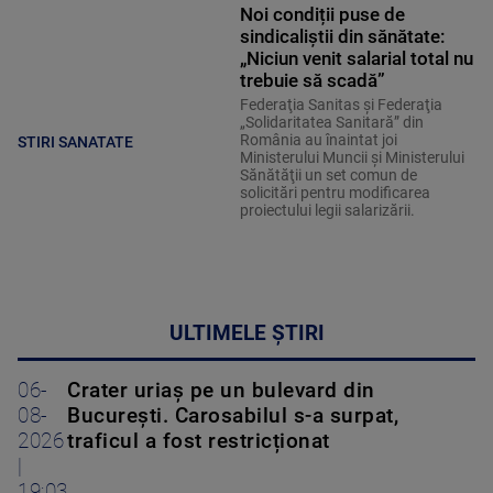
Noi condiții puse de
sindicaliștii din sănătate:
„Niciun venit salarial total nu
trebuie să scadă”
Federaţia Sanitas şi Federaţia
„Solidaritatea Sanitară” din
România au înaintat joi
STIRI SANATATE
Ministerului Muncii şi Ministerului
Sănătăţii un set comun de
solicitări pentru modificarea
proiectului legii salarizării.
ULTIMELE ȘTIRI
06-
Crater uriaș pe un bulevard din
08-
București. Carosabilul s-a surpat,
2026
traficul a fost restricționat
|
19:03