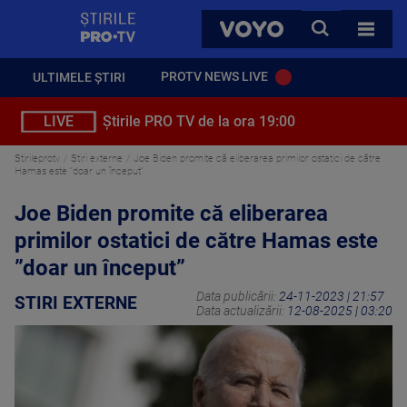
StirilePROTV
CAUTA
VOYO
TOATE 
PROTV NEWS LIVE
ULTIMELE ȘTIRI
LIVE
Știrile PRO TV de la ora 19:00
Stirileprotv
Stiri externe
Joe Biden promite că eliberarea primilor ostatici de către
Hamas este ”doar un început”
Joe Biden promite că eliberarea
primilor ostatici de către Hamas este
”doar un început”
Data publicării:
24-11-2023 | 21:57
STIRI EXTERNE
Data actualizării:
12-08-2025 | 03:20