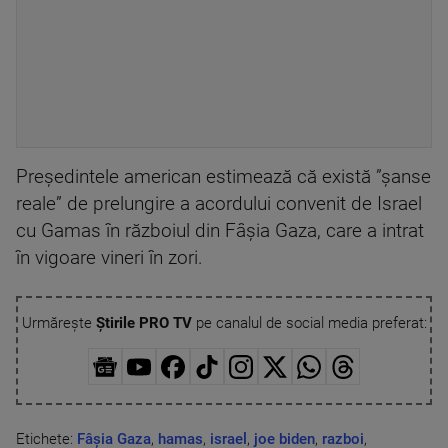
Preşedintele american estimează că există ”şanse
reale” de prelungire a acordului convenit de Israel
cu Gamas în războiul din Fâşia Gaza, care a intrat
în vigoare vineri în zori.
Urmărește
Știrile PRO TV
pe canalul de social media preferat:
Etichete:
Fâșia Gaza
,
hamas
,
israel
,
joe biden
,
razboi
,