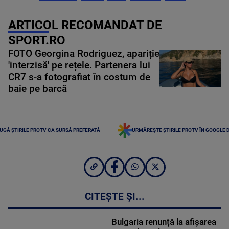
ARTICOL RECOMANDAT DE
SPORT.RO
FOTO Georgina Rodriguez, apariție
'interzisă' pe rețele. Partenera lui
CR7 s-a fotografiat în costum de
baie pe barcă
UGĂ ȘTIRILE PROTV CA SURSĂ PREFERATĂ
URMĂREȘTE ȘTIRILE PROTV ÎN GOOGLE 
CITEȘTE ȘI...
Bulgaria renunță la afișarea