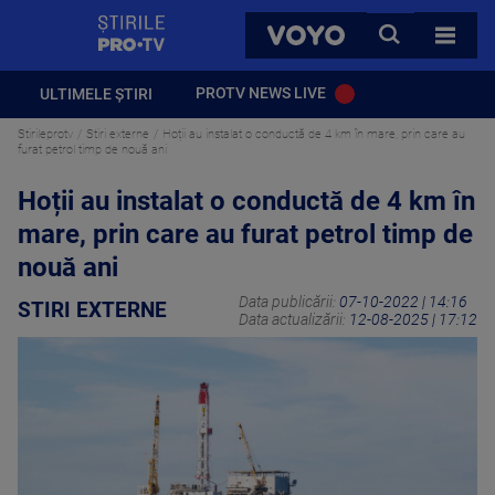
StirilePROTV
CAUTA
VOYO
TOATE 
PROTV NEWS LIVE
ULTIMELE ȘTIRI
Stirileprotv
Stiri externe
Hoții au instalat o conductă de 4 km în mare, prin care au
furat petrol timp de nouă ani
Hoții au instalat o conductă de 4 km în
mare, prin care au furat petrol timp de
nouă ani
Data publicării:
07-10-2022 | 14:16
STIRI EXTERNE
Data actualizării:
12-08-2025 | 17:12