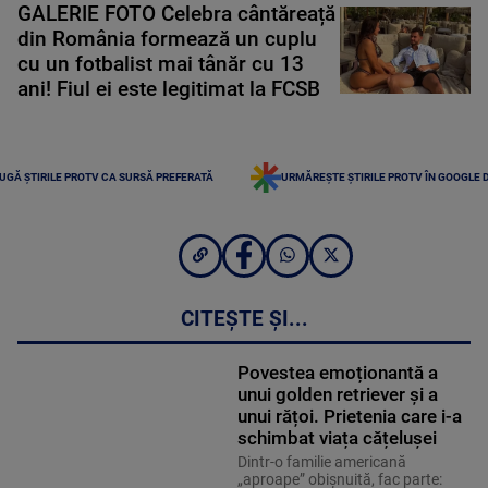
GALERIE FOTO Celebra cântăreață
din România formează un cuplu
cu un fotbalist mai tânăr cu 13
ani! Fiul ei este legitimat la FCSB
UGĂ ȘTIRILE PROTV CA SURSĂ PREFERATĂ
URMĂREȘTE ȘTIRILE PROTV ÎN GOOGLE 
CITEȘTE ȘI...
Povestea emoționantă a
unui golden retriever și a
unui rățoi. Prietenia care i-a
schimbat viața cățelușei
Dintr-o familie americană
„aproape” obișnuită, fac parte: