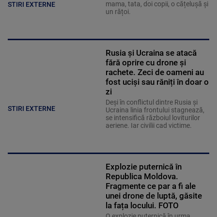
mama, tata, doi copii, o cățelușă și
STIRI EXTERNE
un rățoi.
Rusia și Ucraina se atacă
fără oprire cu drone și
rachete. Zeci de oameni au
fost uciși sau răniți în doar o
zi
Deși în conflictul dintre Rusia și
STIRI EXTERNE
Ucraina linia frontului stagnează,
se intensifică războiul loviturilor
aeriene. Iar civilii cad victime.
Explozie puternică în
Republica Moldova.
Fragmente ce par a fi ale
unei drone de luptă, găsite
la fața locului. FOTO
O explozie puternică în urma