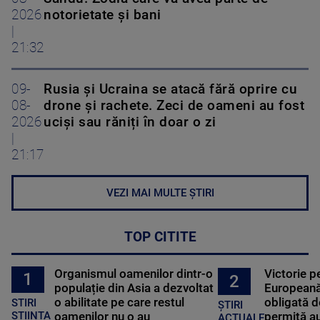
2026
notorietate și bani
|
21:32
09-
Rusia și Ucraina se atacă fără oprire cu
08-
drone și rachete. Zeci de oameni au fost
2026
uciși sau răniți în doar o zi
|
21:17
VEZI MAI MULTE ȘTIRI
TOP CITITE
Organismul oamenilor dintr-o
Victorie p
1
2
populație din Asia a dezvoltat
Europeană
o abilitate pe care restul
obligată d
STIRI
ȘTIRI
oamenilor nu o au
permită au
STIINTA
ACTUALE