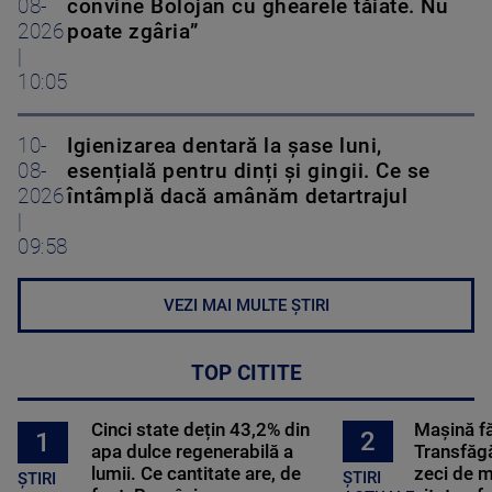
08-
convine Bolojan cu ghearele tăiate. Nu
2026
poate zgâria”
|
10:05
10-
Igienizarea dentară la șase luni,
08-
esențială pentru dinți și gingii. Ce se
2026
întâmplă dacă amânăm detartrajul
|
09:58
VEZI MAI MULTE ȘTIRI
TOP CITITE
Cinci state dețin 43,2% din
Mașină f
2
1
apa dulce regenerabilă a
Transfăgă
lumii. Ce cantitate are, de
zeci de m
ȘTIRI
ȘTIRI