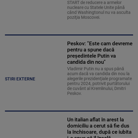
START de reducere a armelor
nucleare cu Statele Unite până
când Washingtonul nu va asculta
poziţia Moscovei.
Peskov: "Este cam devreme
pentru a spune dacă
preşedintele Putin va
candida din nou"
Vladimir Putin nu a spus până
acum dacă va candida din nou la
alegerile prezidenţiale programate
STIRI EXTERNE
pentru 2024, potrivit purtătorului
de cuvânt al Kremlinului, Dmitri
Peskov.
Un italian aflat în arest la
domiciliu a cerut să fie dus
la închisoare, după ce iubita
i-a spus că îl înșală