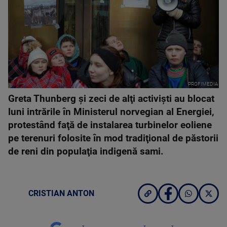
PROFIMEDIA
Greta Thunberg şi zeci de alţi activişti au blocat
luni intrările în Ministerul norvegian al Energiei,
protestând faţă de instalarea turbinelor eoliene
pe terenuri folosite în mod tradiţional de păstorii
de reni din populaţia indigenă sami.
CRISTIAN ANTON