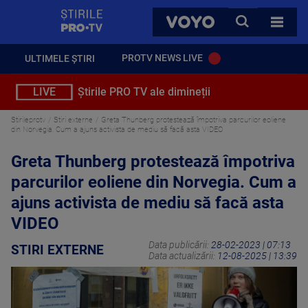
StirilePROTV
CAUTA
VOYO
TOATE 
PROTV NEWS LIVE
ULTIMELE ȘTIRI
LIVE
Știrile PRO TV ale dimineții
Stirileprotv
Stiri externe
Greta Thunberg protestează împotriva parcurilor eoliene
din Norvegia. Cum a ajuns activista de mediu să facă asta VIDEO
Greta Thunberg protestează împotriva
parcurilor eoliene din Norvegia. Cum a
ajuns activista de mediu să facă asta
VIDEO
Data publicării:
28-02-2023 | 07:13
STIRI EXTERNE
Data actualizării:
12-08-2025 | 13:39