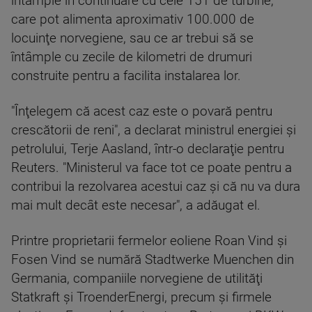
întâmple în continuare cu cele 151 de turbine,
care pot alimenta aproximativ 100.000 de
locuinţe norvegiene, sau ce ar trebui să se
întâmple cu zecile de kilometri de drumuri
construite pentru a facilita instalarea lor.
"Înţelegem că acest caz este o povară pentru
crescătorii de reni", a declarat ministrul energiei şi
petrolului, Terje Aasland, într-o declaraţie pentru
Reuters. "Ministerul va face tot ce poate pentru a
contribui la rezolvarea acestui caz şi că nu va dura
mai mult decât este necesar", a adăugat el.
Printre proprietarii fermelor eoliene Roan Vind şi
Fosen Vind se numără Stadtwerke Muenchen din
Germania, companiile norvegiene de utilităţi
Statkraft şi TroenderEnergi, precum şi firmele