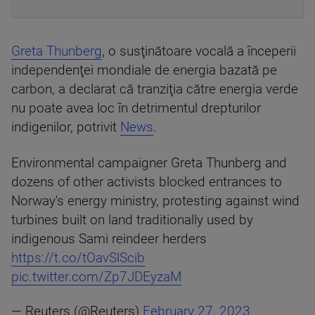
Greta Thunberg
, o susţinătoare vocală a începerii
independenţei mondiale de energia bazată pe
carbon, a declarat că tranziţia către energia verde
nu poate avea loc în detrimentul drepturilor
indigenilor, potrivit
News
.
Environmental campaigner Greta Thunberg and
dozens of other activists blocked entrances to
Norway's energy ministry, protesting against wind
turbines built on land traditionally used by
indigenous Sami reindeer herders
https://t.co/tOavSlScib
pic.twitter.com/Zp7JDEyzaM
— Reuters (@Reuters)
February 27, 2023