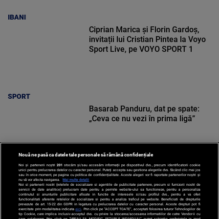
IBANI
Ciprian Marica și Florin Gardoș,
invitații lui Cristian Pintea la Voyo
Sport Live, pe VOYO SPORT 1
SPORT
Basarab Panduru, dat pe spate:
„Ceva ce nu vezi în prima ligă”
Nouă ne pasă ca datele tale personale să rămână confidențiale
Noi și partenerii noștri
201
stocăm și/sau accesăm informații pe dispozitivul dvs., precum identificatorii cookie
unici pentru prelucrarea datelor cu caracter personal. Puteți accepta sau gestiona alegerile dvs. făcând clic mai jos
SPORT
sau în orice moment, pe pagina cu politica de confidențialitate. Aceste alegeri vor fi raportate partenerilor noștri și
nu vă vor afecta navigarea.
Mai multe detalii
Noi si partenerii nostri (retelele de socializare si agentiile de publicitate partenere, precum si furnizorii nostri de
servicii de date analitice) prelucram date pentru a permite website-ului sa functioneze, pentru a personaliza
continutul si anunturile publicitare afisate in functie de interesele si/sau profilul dvs., pentru a va oferi
functionalitati aferente retelelor de socializare si pentru a analiza traficul pe website. Beneficiati de drepturile
prevazute de art. 15-22 din GDPR in legatura cu prelucrarea datelor cu caracter personal. Aceste drepturi pot fi
exercitate prin modalitatea indicata
aici
. Prin click pe “ACCEPT TOATE”, acceptati folosirea tuturor Tehnologiilor de
tip Cookie, care implica inclusiv acceptul dvs. cu privire la stocarea/accesarea informatiilor de catre Vendor-ii cu
care colaboram. Prin click pe “VREAU SA MODIFIC SETARILE INDIVIDUAL” puteti schimba preferintele in mod