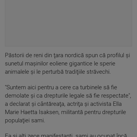
Păstorii de reni din ţara nordică spun că profilul şi
sunetul maşinilor eoliene gigantice le sperie
animalele şi le perturbă tradiţiile străvechi.
"Suntem aici pentru a cere ca turbinele să fie
demolate şi ca drepturile legale să fie respectate",
a declarat şi cântăreaţa, actriţa şi activista Ella
Marie Haetta Isaksen, militantă pentru drepturile
populaţiei sami.
Ea şi alţi zece manifestanţi sami au ocupat încă