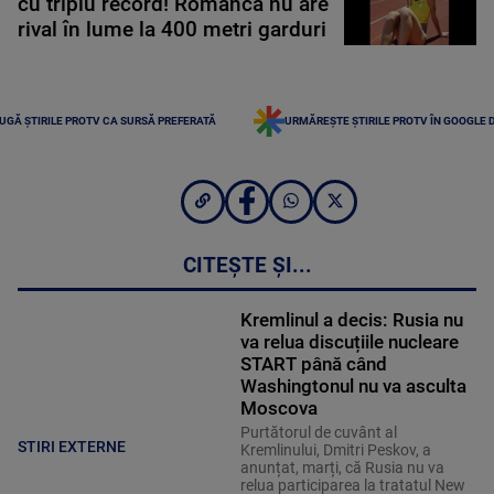
cu triplu record! Românca nu are
rival în lume la 400 metri garduri
UGĂ ȘTIRILE PROTV CA SURSĂ PREFERATĂ
URMĂREȘTE ȘTIRILE PROTV ÎN GOOGLE 
CITEȘTE ȘI...
Kremlinul a decis: Rusia nu
va relua discuțiile nucleare
START până când
Washingtonul nu va asculta
Moscova
Purtătorul de cuvânt al
STIRI EXTERNE
Kremlinului, Dmitri Peskov, a
anunțat, marți, că Rusia nu va
relua participarea la tratatul New