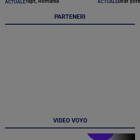
fapt, România
uitat șof
ACTUALE
ACTUALE
PARTENERI
VIDEO VOYO