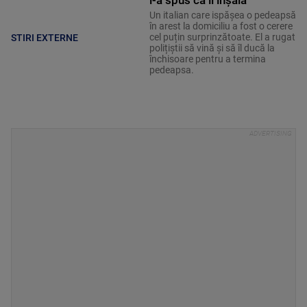
Un italian care ispășea o pedeapsă
în arest la domiciliu a fost o cerere
cel puțin surprinzătoate. El a rugat
STIRI EXTERNE
polițiștii să vină și să îl ducă la
închisoare pentru a termina
pedeapsa.