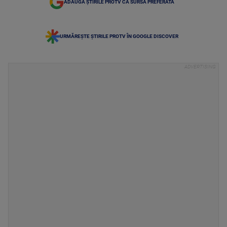
ADAUGĂ ȘTIRILE PROTV CA SURSĂ PREFERATĂ
URMĂREȘTE ȘTIRILE PROTV ÎN GOOGLE DISCOVER