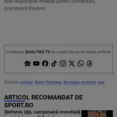
fost disponibile imediat pentru comentarii,
precizează Reuters.
Urmărește
Știrile PRO TV
pe canalul de social media preferat:
Etichete:
eoliene
,
Greta Thunberg
,
Norvegia
,
proteste
,
reni
,
ARTICOL RECOMANDAT DE
SPORT.RO
Ștefania Uță, campioană mondială