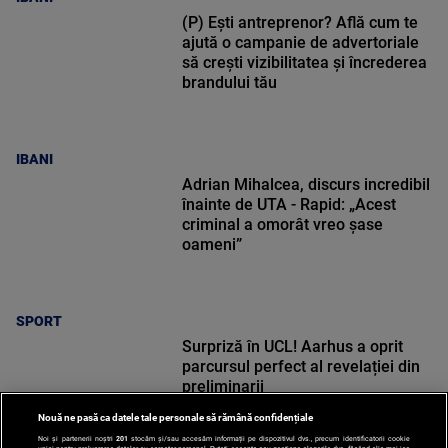
(P) Ești antreprenor? Află cum te
ajută o campanie de advertoriale
să crești vizibilitatea și încrederea
brandului tău
IBANI
Adrian Mihalcea, discurs incredibil
înainte de UTA - Rapid: „Acest
criminal a omorât vreo șase
oameni”
SPORT
Surpriză în UCL! Aarhus a oprit
parcursul perfect al revelației din
preliminarii
Nouă ne pasă ca datele tale personale să rămână confidențiale
Noi și partenerii noștri
201
stocăm și/sau accesăm informații pe dispozitivul dvs., precum identificatorii cookie