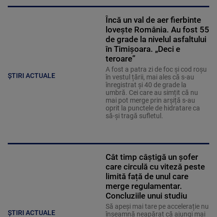
Încă un val de aer fierbinte
lovește România. Au fost 55
de grade la nivelul asfaltului
în Timișoara. „Deci e
teroare”
A fost a patra zi de foc și cod roșu
ȘTIRI ACTUALE
în vestul țării, mai ales că s-au
înregistrat și 40 de grade la
umbră. Cei care au simțit că nu
mai pot merge prin arșiță s-au
oprit la punctele de hidratare ca
să-și tragă sufletul.
Cât timp câștigă un șofer
care circulă cu viteză peste
limită față de unul care
merge regulamentar.
Concluziile unui studiu
Să apeși mai tare pe accelerație nu
ȘTIRI ACTUALE
înseamnă neapărat că ajungi mai