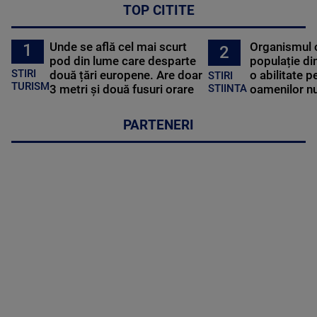
TOP CITITE
Unde se află cel mai scurt
Organismul 
1
2
pod din lume care desparte
populație di
STIRI
două țări europene. Are doar
o abilitate p
STIRI
TURISM
3 metri și două fusuri orare
oamenilor nu
STIINTA
PARTENERI