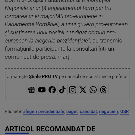
UDMR și Grupul Parlamentar al Minorităților
Naționale anunță angajamentul ferm pentru
formarea unei majorități pro-europene în
Parlamentul României, a unui guvern pro-european
și susținerea unui posibil candidat comun pro-
european la alegerile prezidențiale”
, au transmis
formaţiunile participante la consultări într-un
comunicat de presă, marți.
Urmărește
Știrile PRO TV
pe canalul de social media preferat:
Etichete:
alegeri prezidentiale
,
buget
,
candidat
,
negocieri
,
USR
,
ARTICOL RECOMANDAT DE