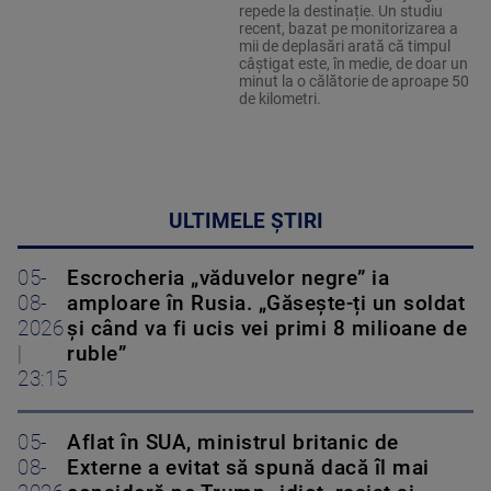
repede la destinație. Un studiu
recent, bazat pe monitorizarea a
mii de deplasări arată că timpul
câștigat este, în medie, de doar un
minut la o călătorie de aproape 50
de kilometri.
ULTIMELE ȘTIRI
05-
Escrocheria „văduvelor negre” ia
08-
amploare în Rusia. „Găsește-ți un soldat
2026
și când va fi ucis vei primi 8 milioane de
|
ruble”
23:15
05-
Aflat în SUA, ministrul britanic de
08-
Externe a evitat să spună dacă îl mai