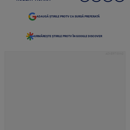
ADAUGĂ ȘTIRILE PROTV CA SURSĂ PREFERATĂ
URMĂREȘTE ȘTIRILE PROTV ÎN GOOGLE DISCOVER