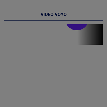
VIDEO VOYO
Stirile PRO TV
Stirile PRO
TV # 19.00 -
05 August
2026
MAI
MULTE