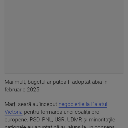
Mai mult, bugetul ar putea fi adoptat abia în
februarie 2025.
Marți seară au început
negocierile la Palatul
Victoria
pentru formarea unei coaliții pro-
europene. PSD, PNL, USR, UDMR şi minorităţile
naţionale au anunțat că au ajuns la un consens