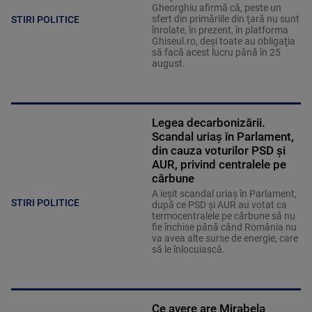
Gheorghiu afirmă că, peste un
sfert din primăriile din ţară nu sunt
STIRI POLITICE
înrolate, în prezent, în platforma
Ghiseul.ro, deşi toate au obligaţia
să facă acest lucru până în 25
august.
Legea decarbonizării.
Scandal uriaș în Parlament,
din cauza voturilor PSD și
AUR, privind centralele pe
cărbune
A ieșit scandal uriaș în Parlament,
STIRI POLITICE
după ce PSD și AUR au votat ca
termocentralele pe cărbune să nu
fie închise până când România nu
va avea alte surse de energie, care
să le înlocuiască.
Ce avere are Mirabela