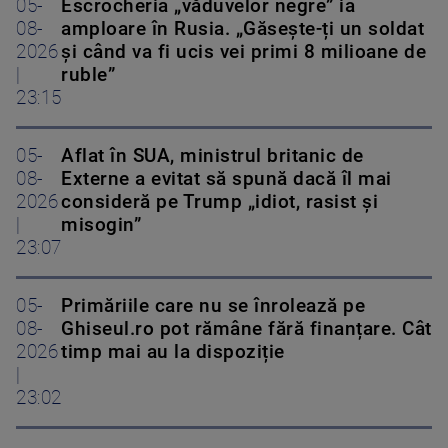
05-
Escrocheria „văduvelor negre” ia
08-
amploare în Rusia. „Găsește-ți un soldat
2026
și când va fi ucis vei primi 8 milioane de
|
ruble”
23:15
05-
Aflat în SUA, ministrul britanic de
08-
Externe a evitat să spună dacă îl mai
2026
consideră pe Trump „idiot, rasist și
|
misogin”
23:07
05-
Primăriile care nu se înrolează pe
08-
Ghiseul.ro pot rămâne fără finanțare. Cât
2026
timp mai au la dispoziție
|
23:02