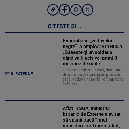
CITEȘTE ȘI...
Escrocheria „văduvelor
negre” ia amploare în Rusia.
„Găsește-ți un soldat și
când va fi ucis vei primi 8
milioane de ruble”
O escrocherie macabră, denumită
STIRI EXTERNE
de autoritățile ruse și de presa de
stat „văduva neagră”, ia amploare
în Rusia.
Aflat în SUA, ministrul
britanic de Externe a evitat
să spună dacă îl mai
consideră pe Trump „idiot,