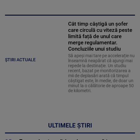
Cât timp câștigă un șofer
care circulă cu viteză peste
limită față de unul care
merge regulamentar.
Concluziile unui studiu
Să apeși mai tare pe accelerație nu
ȘTIRI ACTUALE
înseamnă neapărat că ajungi mai
repede la destinație. Un studiu
recent, bazat pe monitorizarea a
mii de deplasări arată că timpul
câștigat este, în medie, de doar un
minut la o călătorie de aproape 50
de kilometri.
ULTIMELE ȘTIRI