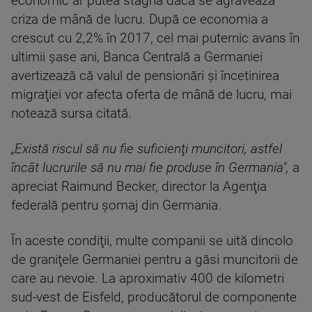
economic ar putea stagna dacă se agravează
criza de mână de lucru. După ce economia a
crescut cu 2,2% în 2017, cel mai puternic avans în
ultimii şase ani, Banca Centrală a Germaniei
avertizează că valul de pensionări şi încetinirea
migraţiei vor afecta oferta de mână de lucru, mai
notează sursa citată.
„Există riscul să nu fie suficienţi muncitori, astfel
încât lucrurile să nu mai fie produse în Germania",
a
apreciat Raimund Becker, director la Agenţia
federală pentru şomaj din Germania.
În aceste condiţii, multe companii se uită dincolo
de graniţele Germaniei pentru a găsi muncitorii de
care au nevoie. La aproximativ 400 de kilometri
sud-vest de Eisfeld, producătorul de componente