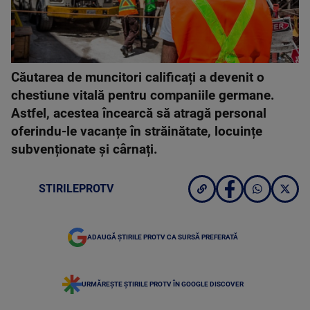
Căutarea de muncitori calificați a devenit o
chestiune vitală pentru companiile germane.
Astfel, acestea încearcă să atragă personal
oferindu-le vacanțe în străinătate, locuințe
subvenționate și cârnați.
STIRILEPROTV
ADAUGĂ ȘTIRILE PROTV CA SURSĂ PREFERATĂ
URMĂREȘTE ȘTIRILE PROTV ÎN GOOGLE DISCOVER