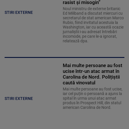
rasist și misogin”
Noul ministru de externe britanic
STIRI EXTERNE
Ed Miliband a discutat miercuri cu
secretarul de stat american Marco
Rubio, fiind invitatul acestuia la
Washington, iar cu această ocazie
jurnaliştii i-au adresat întrebări
incomode, pe care le-a ignorat,
relatează dpa.
Mai multe persoane au fost
ucise într-un atac armat în
Carolina de Nord. Polițiștii
caută vinovatul
Mai multe persoane au fost ucise,
iar cel puțin o persoană a ajuns la
spital în urma unui atac armat
STIRI EXTERNE
produs în Prospect Hill, din statul
american Carolina de Nord.