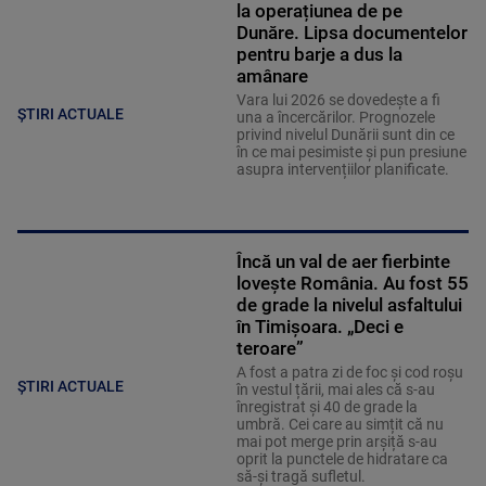
la operațiunea de pe
Dunăre. Lipsa documentelor
pentru barje a dus la
amânare
Vara lui 2026 se dovedește a fi
ȘTIRI ACTUALE
una a încercărilor. Prognozele
privind nivelul Dunării sunt din ce
în ce mai pesimiste și pun presiune
asupra intervențiilor planificate.
Încă un val de aer fierbinte
lovește România. Au fost 55
de grade la nivelul asfaltului
în Timișoara. „Deci e
teroare”
A fost a patra zi de foc și cod roșu
ȘTIRI ACTUALE
în vestul țării, mai ales că s-au
înregistrat și 40 de grade la
umbră. Cei care au simțit că nu
mai pot merge prin arșiță s-au
oprit la punctele de hidratare ca
să-și tragă sufletul.