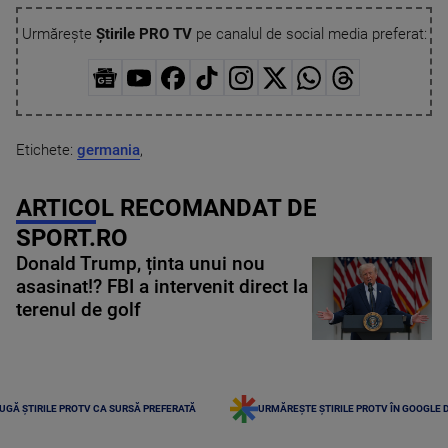
Urmărește
Știrile PRO TV
pe canalul de social media preferat:
Etichete:
germania
,
ARTICOL RECOMANDAT DE
SPORT.RO
Donald Trump, ținta unui nou
asasinat!? FBI a intervenit direct la
terenul de golf
UGĂ ȘTIRILE PROTV CA SURSĂ PREFERATĂ
URMĂREȘTE ȘTIRILE PROTV ÎN GOOGLE 