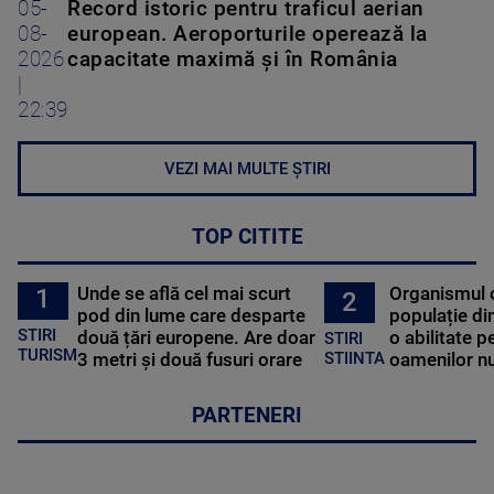
05-
Record istoric pentru traficul aerian
08-
european. Aeroporturile operează la
2026
capacitate maximă și în România
|
22:39
VEZI MAI MULTE ȘTIRI
TOP CITITE
Unde se află cel mai scurt
Organismul 
1
2
pod din lume care desparte
populație di
STIRI
două țări europene. Are doar
o abilitate p
STIRI
TURISM
3 metri și două fusuri orare
oamenilor nu
STIINTA
PARTENERI