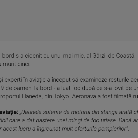
bord s-a ciocnit cu unul mai mic, al Gărzii de Coastă.
u murit cinci.
i experți în aviație a început să examineze resturile ae
9 de oameni la bord - a luat foc după ce s-a lovit de u
aeroportul Haneda, din Tokyo. Aeronava a fost filmată rul
aviație:
„Daunele suferite de motorul din stânga arată cl
il care a dat naștere unei mingi de foc uriașe. Dacă ari
r acest lucru a îngreunat mult eforturile pompierilor”
.