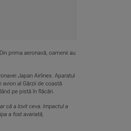
 Din prima aeronavă, oamenii au
ronavei Japan Airlines. Aparatul
n avion al Gărzii de coastă
ând pe pistă în flăcări.
ar că a lovit ceva. Impactul a
pa a fost avariată,