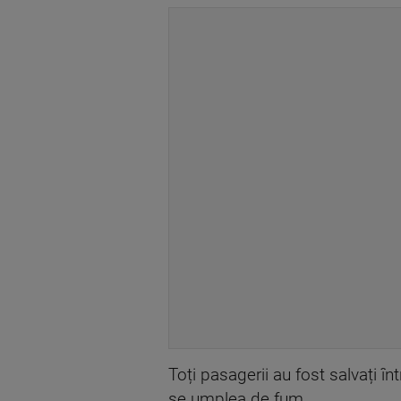
Toți pasagerii au fost salvați în
se umplea de fum.