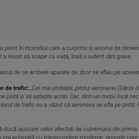
u pierit în incendiul care a curprins și avionul de dimen
a reușit să scape cu viață, însă a suferit răni grave.
ească de ce ambele aparate de zbor se aflau pe aceeaș
r de trafic:
„Cel mai probabil, pilotul aeronavei (Gărzii 
e pistă și să aștepte acolo. Dar, dintr-un motiv încă nec
olorul de trafic nu a văzut că aeronava se afla pe pistă.
 ducă ajutoare celor afectați de cutremurul din prima z
 nu era echipată cu transpondere moderne, aparate care 