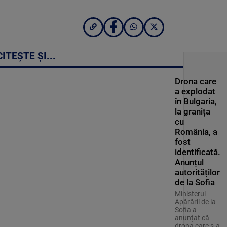
CITEȘTE ȘI...
Drona care
a explodat
în Bulgaria,
la granița
cu
România, a
fost
identificată.
Anunțul
autorităților
de la Sofia
Ministerul
Apărării de la
Sofia a
anunțat că
drona care s-a