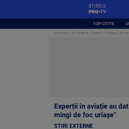
StirilePROTV
TOP CITITE
U
Stirileprotv
Stiri externe
Experții în aviație au dat v
Experții în aviație au da
mingi de foc uriașe"
STIRI EXTERNE