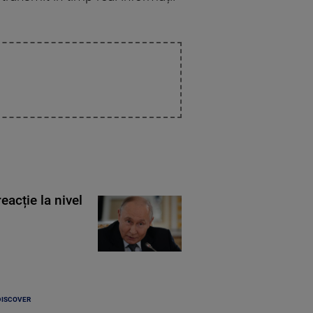
eacție la nivel
DISCOVER