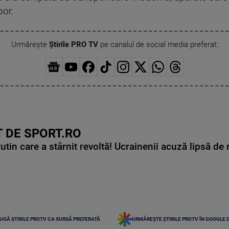
bor.
Urmărește
Știrile PRO TV
pe canalul de social media preferat:
 DE SPORT.RO
in care a stârnit revoltă! Ucrainenii acuză lipsă de r
UGĂ ȘTIRILE PROTV CA SURSĂ PREFERATĂ
URMĂREȘTE ȘTIRILE PROTV ÎN GOOGLE 