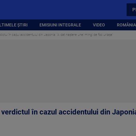
P
LTIMELE ȘTIRI
EMISIUNI INTEGRALE
VIDEO
ROMÂNIA,
erdictul în cazul accidentului din Japonia: "A dat naștere unei mingi de foc uriașe"
t verdictul în cazul accidentului din Japoni