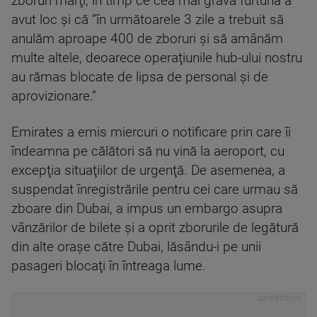
zboruri marţi, în timp ce cea mai gravă furtună a
avut loc şi că ”în următoarele 3 zile a trebuit să
anulăm aproape 400 de zboruri şi să amânăm
multe altele, deoarece operaţiunile hub-ului nostru
au rămas blocate de lipsa de personal şi de
aprovizionare.”
Emirates a emis miercuri o notificare prin care îi
îndeamna pe călători să nu vină la aeroport, cu
excepţia situaţiilor de urgenţă. De asemenea, a
suspendat înregistrările pentru cei care urmau să
zboare din Dubai, a impus un embargo asupra
vânzărilor de bilete şi a oprit zborurile de legătură
din alte oraşe către Dubai, lăsându-i pe unii
pasageri blocaţi în întreaga lume.