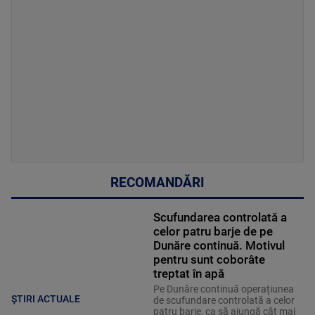
RECOMANDĂRI
Scufundarea controlată a
celor patru barje de pe
Dunăre continuă. Motivul
pentru sunt coborâte
treptat în apă
Pe Dunăre continuă operațiunea
ȘTIRI ACTUALE
de scufundare controlată a celor
patru barje, ca să ajungă cât mai