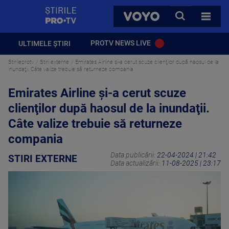
StirilePROTV
CAUTA
VOYO
TOATE 
PROTV NEWS LIVE
ULTIMELE ȘTIRI
Stirileprotv
Stiri externe
Emirates Airline şi-a cerut scuze clienţilor după haosul de la
inundaţii. Câte valize trebuie să returneze compania
Emirates Airline şi-a cerut scuze
clienţilor după haosul de la inundaţii.
Câte valize trebuie să returneze
compania
Data publicării:
22-04-2024 | 21:42
STIRI EXTERNE
Data actualizării:
11-08-2025 | 23:17