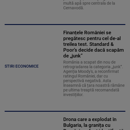
multă apă spre centrala de la
Cernavodă.
Finanțele României se
pregătesc pentru cel de-al
treilea test. Standard &
Poor’s decide dacă scapăm
de „junk”
România a scapat din nou de
STIRI ECONOMICE
retrogradarea la categoria „junk”.
Agenția Moody's, a reconfirmat
ratingul României, dar cu
perspectivă negativă. Asta
înseamnă că țara noastră rămâne
pe ultima treaptă recomandată
investițiilor.
Drona care a explodat în
Bulgaria, la granița cu