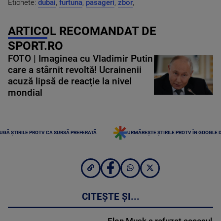
Etichete:
dubai
,
furtuna
,
pasageri
,
zbor
,
ARTICOL RECOMANDAT DE
SPORT.RO
FOTO | Imaginea cu Vladimir Putin
care a stârnit revoltă! Ucrainenii
acuză lipsă de reacție la nivel
mondial
UGĂ ȘTIRILE PROTV CA SURSĂ PREFERATĂ
URMĂREȘTE ȘTIRILE PROTV ÎN GOOGLE 
CITEȘTE ȘI...