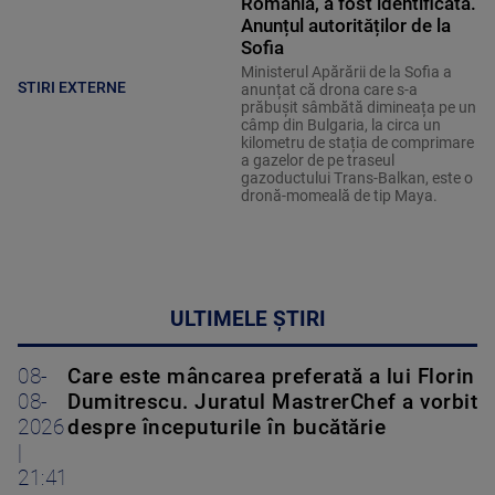
România, a fost identificată.
Anunțul autorităților de la
Sofia
Ministerul Apărării de la Sofia a
STIRI EXTERNE
anunțat că drona care s-a
prăbușit sâmbătă dimineața pe un
câmp din Bulgaria, la circa un
kilometru de stația de comprimare
a gazelor de pe traseul
gazoductului Trans-Balkan, este o
dronă-momeală de tip Maya.
ULTIMELE ȘTIRI
08-
Care este mâncarea preferată a lui Florin
08-
Dumitrescu. Juratul MastrerChef a vorbit
2026
despre începuturile în bucătărie
|
21:41