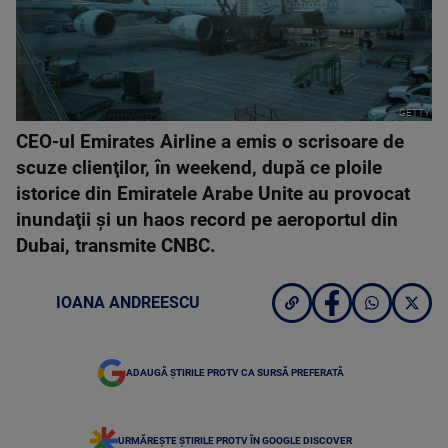
GETTY
CEO-ul Emirates Airline a emis o scrisoare de
scuze clienţilor, în weekend, după ce ploile
istorice din Emiratele Arabe Unite au provocat
inundaţii şi un haos record pe aeroportul din
Dubai, transmite CNBC.
IOANA ANDREESCU
ADAUGĂ ȘTIRILE PROTV CA SURSĂ PREFERATĂ
URMĂREȘTE ȘTIRILE PROTV ÎN GOOGLE DISCOVER