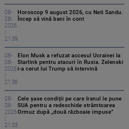
08-
Horoscop 9 august 2026, cu Neti Sandu.
08-
Încep să vină bani în cont
2026
|
21:39
08-
Elon Musk a refuzat accesul Ucrainei la
08-
Starlink pentru atacuri în Rusia. Zelenski
2026
i-a cerut lui Trump să intervină
|
21:36
08-
Cele șase condiții pe care Iranul le pune
08-
SUA pentru a redeschide strâmtoarea
2026
Ormuz după „două războaie impuse”
|
21:33