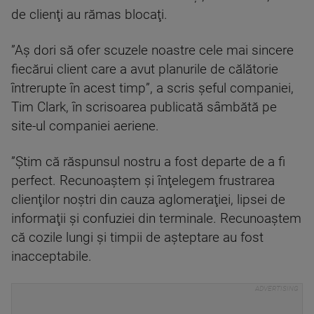
de clienţi au rămas blocaţi.
”Aş dori să ofer scuzele noastre cele mai sincere
fiecărui client care a avut planurile de călătorie
întrerupte în acest timp”, a scris şeful companiei,
Tim Clark, în scrisoarea publicată sâmbătă pe
site-ul companiei aeriene.
”Ştim că răspunsul nostru a fost departe de a fi
perfect. Recunoaştem şi înţelegem frustrarea
clienţilor noştri din cauza aglomeraţiei, lipsei de
informaţii şi confuziei din terminale. Recunoaştem
că cozile lungi şi timpii de aşteptare au fost
inacceptabile.