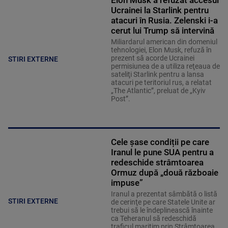
Elon Musk a refuzat accesul
Ucrainei la Starlink pentru
atacuri în Rusia. Zelenski i-a
cerut lui Trump să intervină
Miliardarul american din domeniul
tehnologiei, Elon Musk, refuză în
prezent să acorde Ucrainei
STIRI EXTERNE
permisiunea de a utiliza reţeaua de
sateliţi Starlink pentru a lansa
atacuri pe teritoriul rus, a relatat
„The Atlantic”, preluat de „Kyiv
Post”.
Cele șase condiții pe care
Iranul le pune SUA pentru a
redeschide strâmtoarea
Ormuz după „două războaie
impuse”
Iranul a prezentat sâmbătă o listă
STIRI EXTERNE
de cerinţe pe care Statele Unite ar
trebui să le îndeplinească înainte
ca Teheranul să redeschidă
traficul maritim prin Strâmtoarea