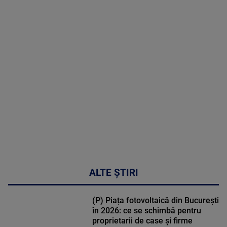
2026
MAI
MULTE
DETALII
30:33
ALTE ȘTIRI
(P) Piața fotovoltaică din București
în 2026: ce se schimbă pentru
proprietarii de case și firme