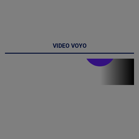
VIDEO VOYO
Stirile PRO TV
Stirile PRO
TV # 19.00 -
8 August