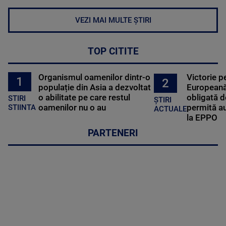
VEZI MAI MULTE ȘTIRI
TOP CITITE
Organismul oamenilor dintr-o
Victorie p
1
2
populație din Asia a dezvoltat
Europeană
o abilitate pe care restul
obligată d
STIRI
ȘTIRI
oamenilor nu o au
permită au
STIINTA
ACTUALE
la EPPO
PARTENERI