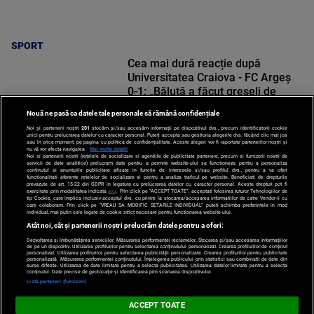
SPORT
Cea mai dură reacție după
Universitatea Craiova - FC Argeș
0-1: „Băluță a făcut greșeli de
începători! Elisor încă este dator”
Nouă ne pasă ca datele tale personale să rămână confidențiale
Noi și partenerii noștri
201
stocăm și/sau accesăm informații pe dispozitivul dvs., precum identificatorii cookie
unici pentru prelucrarea datelor cu caracter personal. Puteți accepta sau gestiona alegerile dvs. făcând clic mai jos
sau în orice moment, pe pagina cu politica de confidențialitate. Aceste alegeri vor fi raportate partenerilor noștri și
nu vă vor afecta navigarea.
Mai multe detalii
Noi si partenerii nostri (retelele de socializare si agentiile de publicitate partenere, precum si furnizorii nostri de
SPORT
servicii de date analitice) prelucram date pentru a permite website-ului sa functioneze, pentru a personaliza
continutul si anunturile publicitare afisate in functie de interesele si/sau profilul dvs., pentru a va oferi
functionalitati aferente retelelor de socializare si pentru a analiza traficul pe website. Beneficiati de drepturile
prevazute de art. 15-22 din GDPR in legatura cu prelucrarea datelor cu caracter personal. Aceste drepturi pot fi
exercitate prin modalitatea indicata
aici
. Prin click pe “ACCEPT TOATE”, acceptati folosirea tuturor Tehnologiilor de
tip Cookie, care implica inclusiv acceptul dvs. cu privire la stocarea/accesarea informatiilor de catre Vendor-ii cu
care colaboram. Prin click pe “VREAU SA MODIFIC SETARILE INDIVIDUAL” puteti schimba preferintele in mod
individual, mai putin cele legate de cookie strict necesare pentru functionarea website-ului.
Atât noi, cât și partenerii noștri prelucrăm datele pentru a oferi:
Dezvoltarea și îmbunătățirea serviciilor. Măsurarea performanței reclamelor. Stocarea și/sau accesarea informațiilor
de pe un dispozitiv. Utilizarea profilurilor pentru selectarea conținutului personalizat. Crearea profilurilor de conținut
personalizat. Utilizarea profilurilor pentru selectarea publicității personalizate. Crearea profilurilor pentru publicitate
personalizată. Măsurarea performanței conținutului. Înțelegerea publicului prin statistici sau combinații de date din
surse diferite. Utilizarea de date limitate pentru a selecta publicitatea. Utilizarea datelor limitate pentru a selecta
Po
conținutul. Date precise de geolocație și identificarea prin scanarea dispozitivului.
Despre
Harta
Politica de
Newsletter
Contact
Publicitate
d
Listă parteneri (furnizori)
Noi
Site
Confidentialitate
C
ACCEPT TOATE