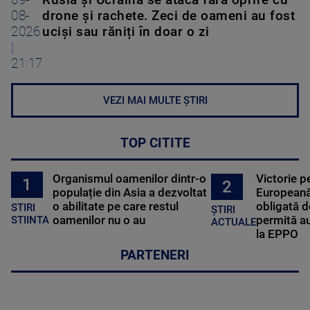
09-
Rusia și Ucraina se atacă fără oprire cu
08-
drone și rachete. Zeci de oameni au fost
2026
uciși sau răniți în doar o zi
|
21:17
VEZI MAI MULTE ȘTIRI
TOP CITITE
Organismul oamenilor dintr-o
Victorie p
1
2
populație din Asia a dezvoltat
Europeană
o abilitate pe care restul
obligată d
STIRI
ȘTIRI
oamenilor nu o au
permită au
STIINTA
ACTUALE
la EPPO
PARTENERI