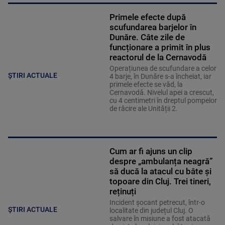
Primele efecte după
scufundarea barjelor în
Dunăre. Câte zile de
funcționare a primit în plus
reactorul de la Cernavodă
Operațiunea de scufundare a celor
ȘTIRI ACTUALE
4 barje, în Dunăre s-a încheiat, iar
primele efecte se văd, la
Cernavodă. Nivelul apei a crescut,
cu 4 centimetri în dreptul pompelor
de răcire ale Unității 2.
Cum ar fi ajuns un clip
despre „ambulanța neagră”
să ducă la atacul cu bâte și
topoare din Cluj. Trei tineri,
reținuți
Incident șocant petrecut, într-o
ȘTIRI ACTUALE
localitate din județul Cluj. O
salvare în misiune a fost atacată