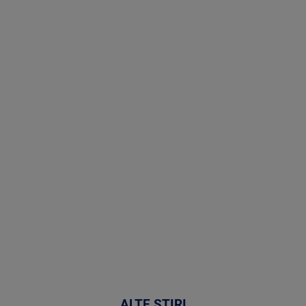
Stirile PRO
TV # 19.00 -
09 August
2026
MAI
MULTE
DETALII
31:15
ALTE ȘTIRI