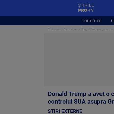
StirilePROTV
TOP CITITE
U
Stirileprotv
Stiri externe
Donald Trump a avut o conv
Donald Trump a avut o c
controlul SUA asupra G
STIRI EXTERNE