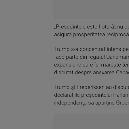
„Preşedintele este hotărât nu d
asigura prosperitatea reciprocă 
Trump s-a concentrat intens pe 
face parte din regatul Danemarce
expansiune care îşi măreşte ter
discutat despre anexarea Cana
Trump şi Frederiksen au discutat
declaraţiile preşedintelui Parla
independenţa sa aparţine Groen