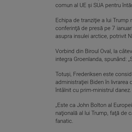
comun al UE şi SUA pentru întăr
Echipa de tranziţie a lui Trump 
conferinţă de presă pe 7 ianuari
asupra insulei arctice, potrivit 
Vorbind din Biroul Oval, la cât
integra Groenlanda, spunând: „
Totuşi, Frederiksen este conside
administraţiei Biden în livrarea
întâlnit cu prim-ministrul danez.
„Este ca John Bolton al Europei;
naţională al lui Trump, faţă de 
fanatic.