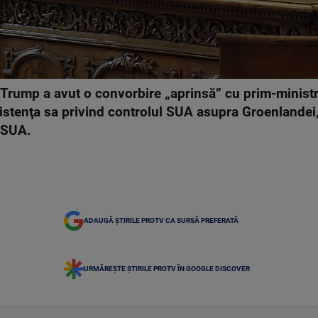
Trump a avut o convorbire „aprinsă” cu prim-minist
sistenţa sa privind controlul SUA asupra Groenlandei
a SUA.
ADAUGĂ ȘTIRILE PROTV CA SURSĂ PREFERATĂ
URMĂREȘTE ȘTIRILE PROTV ÎN GOOGLE DISCOVER