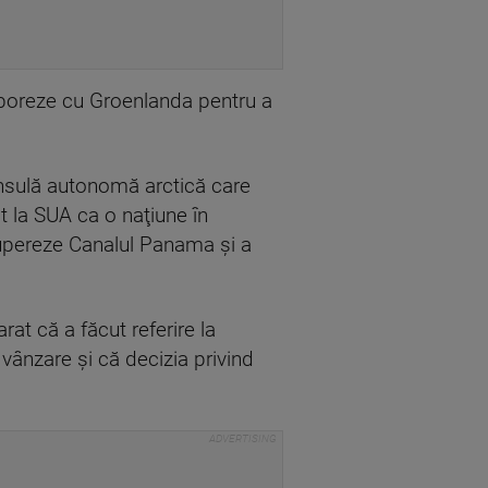
laboreze cu Groenlanda pentru a
insulă autonomă arctică care
it la SUA ca o naţiune în
cupereze Canalul Panama şi a
at că a făcut referire la
vânzare şi că decizia privind