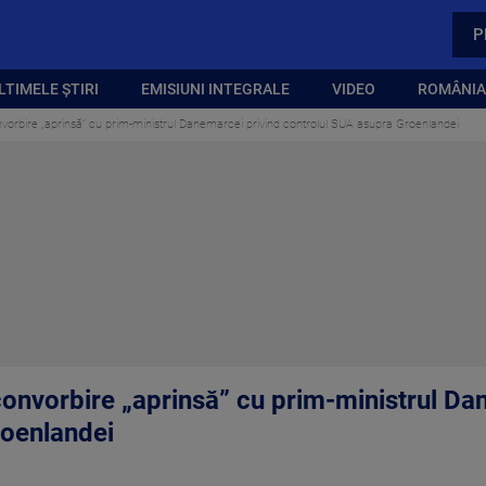
P
LTIMELE ȘTIRI
EMISIUNI INTEGRALE
VIDEO
ROMÂNIA,
orbire „aprinsă” cu prim-ministrul Danemarcei privind controlul SUA asupra Groenlandei
onvorbire „aprinsă” cu prim-ministrul Da
roenlandei