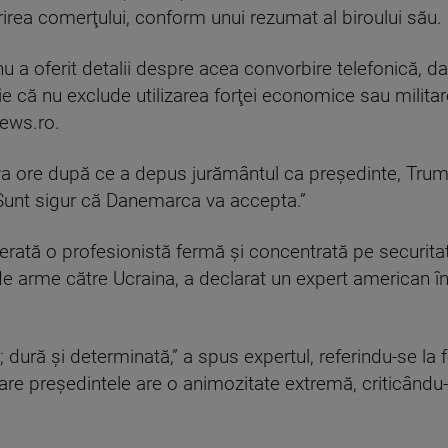
irea comerţului, conform unui rezumat al biroului său.
nu a oferit detalii despre acea convorbire telefonică, d
e că nu exclude utilizarea forţei economice sau militar
News.ro.
eva ore după ce a depus jurământul ca preşedinte, Trump
Sunt sigur că Danemarca va accepta.”
rată o profesionistă fermă şi concentrată pe securitate,
 de arme către Ucraina, a declarat un expert american în
 dură şi determinată,” a spus expertul, referindu-se la f
care preşedintele are o animozitate extremă, criticându-l