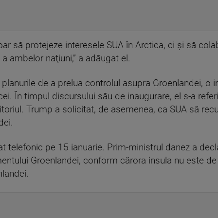
oar să protejeze interesele SUA în Arctica, ci şi să co
a ambelor naţiuni,” a adăugat el.
planurile de a prelua controlul asupra Groenlandei, o 
i. În timpul discursului său de inaugurare, el s-a refer
itoriul. Trump a solicitat, de asemenea, ca SUA să re
dei.
 telefonic pe 15 ianuarie. Prim-ministrul danez a declar
mentului Groenlandei, conform cărora insula nu este de 
landei.