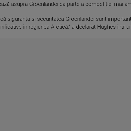
ază asupra Groenlandei ca parte a competiţiei mai amp
că siguranţa şi securitatea Groenlandei sunt importante
mnificative în regiunea Arctică,” a declarat Hughes într-