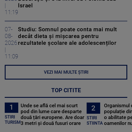
|
Israel
11:19
07-
Studiu: Somnul poate conta mai mult
08-
decât dieta și mișcarea pentru
2026
rezultatele școlare ale adolescenților
|
11:09
VEZI MAI MULTE ȘTIRI
TOP CITITE
Unde se află cel mai scurt
Organismul 
1
2
pod din lume care desparte
populație di
STIRI
două țări europene. Are doar
o abilitate p
STIRI
TURISM
3 metri și două fusuri orare
oamenilor nu
STIINTA