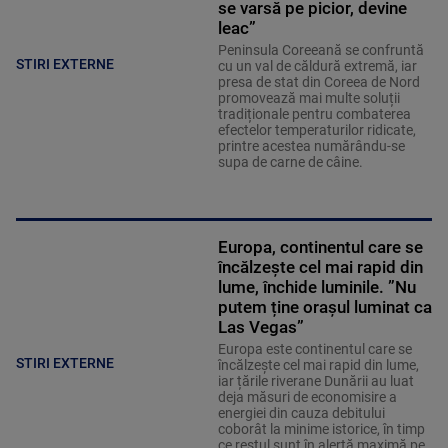
se varsă pe picior, devine
leac”
Peninsula Coreeană se confruntă
STIRI EXTERNE
cu un val de căldură extremă, iar
presa de stat din Coreea de Nord
promovează mai multe soluții
tradiționale pentru combaterea
efectelor temperaturilor ridicate,
printre acestea numărându-se
supa de carne de câine.
Europa, continentul care se
încălzește cel mai rapid din
lume, închide luminile. ”Nu
putem ține orașul luminat ca
Las Vegas”
Europa este continentul care se
STIRI EXTERNE
încălzește cel mai rapid din lume,
iar țările riverane Dunării au luat
deja măsuri de economisire a
energiei din cauza debitului
coborât la minime istorice, în timp
ce restul sunt în alertă maximă pe