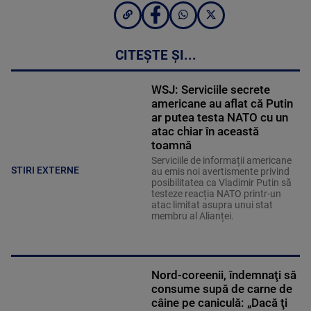
CITEȘTE ȘI...
WSJ: Serviciile secrete
americane au aflat că Putin
ar putea testa NATO cu un
atac chiar în această
toamnă
Serviciile de informații americane
STIRI EXTERNE
au emis noi avertismente privind
posibilitatea ca Vladimir Putin să
testeze reacția NATO printr-un
atac limitat asupra unui stat
membru al Alianței.
Nord-coreenii, îndemnaţi să
consume supă de carne de
câine pe caniculă: „Dacă ţi