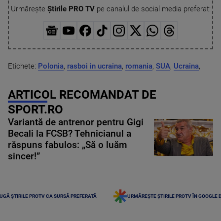
Urmărește
Știrile PRO TV
pe canalul de social media preferat:
Etichete:
Polonia
,
rasboi in ucraina
,
romania
,
SUA
,
Ucraina
,
ARTICOL RECOMANDAT DE
SPORT.RO
Variantă de antrenor pentru Gigi
Becali la FCSB? Tehnicianul a
răspuns fabulos: „Să o luăm
sincer!”
UGĂ ȘTIRILE PROTV CA SURSĂ PREFERATĂ
URMĂREȘTE ȘTIRILE PROTV ÎN GOOGLE 