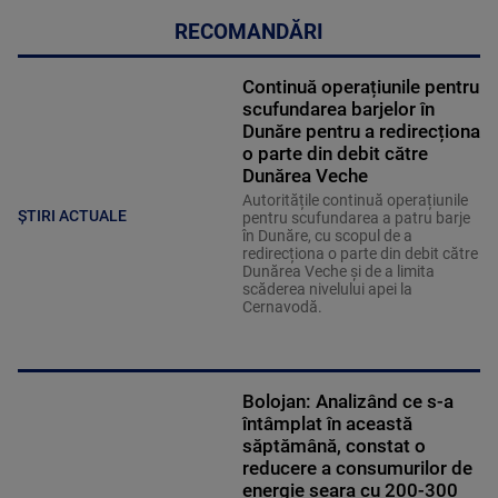
RECOMANDĂRI
Continuă operațiunile pentru
scufundarea barjelor în
Dunăre pentru a redirecționa
o parte din debit către
Dunărea Veche
Autoritățile continuă operațiunile
ȘTIRI ACTUALE
pentru scufundarea a patru barje
în Dunăre, cu scopul de a
redirecționa o parte din debit către
Dunărea Veche și de a limita
scăderea nivelului apei la
Cernavodă.
Bolojan: Analizând ce s-a
întâmplat în această
săptămână, constat o
reducere a consumurilor de
energie seara cu 200-300