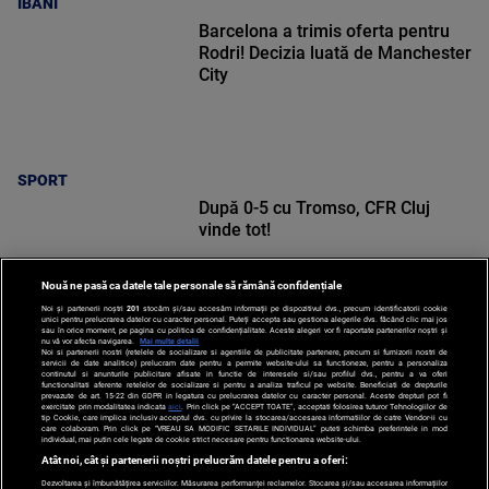
IBANI
Barcelona a trimis oferta pentru
Rodri! Decizia luată de Manchester
City
SPORT
După 0-5 cu Tromso, CFR Cluj
vinde tot!
Nouă ne pasă ca datele tale personale să rămână confidențiale
Noi și partenerii noștri
201
stocăm și/sau accesăm informații pe dispozitivul dvs., precum identificatorii cookie
unici pentru prelucrarea datelor cu caracter personal. Puteți accepta sau gestiona alegerile dvs. făcând clic mai jos
sau în orice moment, pe pagina cu politica de confidențialitate. Aceste alegeri vor fi raportate partenerilor noștri și
nu vă vor afecta navigarea.
Mai multe detalii
Noi si partenerii nostri (retelele de socializare si agentiile de publicitate partenere, precum si furnizorii nostri de
SPORT
servicii de date analitice) prelucram date pentru a permite website-ului sa functioneze, pentru a personaliza
continutul si anunturile publicitare afisate in functie de interesele si/sau profilul dvs., pentru a va oferi
functionalitati aferente retelelor de socializare si pentru a analiza traficul pe website. Beneficiati de drepturile
prevazute de art. 15-22 din GDPR in legatura cu prelucrarea datelor cu caracter personal. Aceste drepturi pot fi
exercitate prin modalitatea indicata
aici
. Prin click pe “ACCEPT TOATE”, acceptati folosirea tuturor Tehnologiilor de
tip Cookie, care implica inclusiv acceptul dvs. cu privire la stocarea/accesarea informatiilor de catre Vendor-ii cu
care colaboram. Prin click pe “VREAU SA MODIFIC SETARILE INDIVIDUAL” puteti schimba preferintele in mod
individual, mai putin cele legate de cookie strict necesare pentru functionarea website-ului.
Atât noi, cât și partenerii noștri prelucrăm datele pentru a oferi:
Dezvoltarea și îmbunătățirea serviciilor. Măsurarea performanței reclamelor. Stocarea și/sau accesarea informațiilor