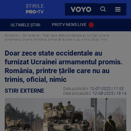
StirilePROTV
CAUTA
VOYO
TOATE 
PROTV NEWS LIVE
ULTIMELE ȘTIRI
Stirileprotv
Stiri externe
Doar zece state occidentale au furnizat Ucrainei
armamentul promis. România, printre țările care nu au trimis, oficial, nimic
Doar zece state occidentale au
furnizat Ucrainei armamentul promis.
România, printre țările care nu au
trimis, oficial, nimic
Data publicării:
12-07-2022 | 11:53
STIRI EXTERNE
Data actualizării:
12-08-2025 | 19:14