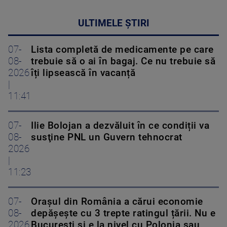
ULTIMELE ȘTIRI
07-
Lista completă de medicamente pe care
08-
trebuie să o ai în bagaj. Ce nu trebuie să
2026
îți lipsească în vacanță
|
11:41
07-
Ilie Bolojan a dezvăluit în ce condiții va
08-
susţine PNL un Guvern tehnocrat
2026
|
11:23
07-
Orașul din România a cărui economie
08-
depășește cu 3 trepte ratingul țării. Nu e
2026
București și e la nivel cu Polonia sau