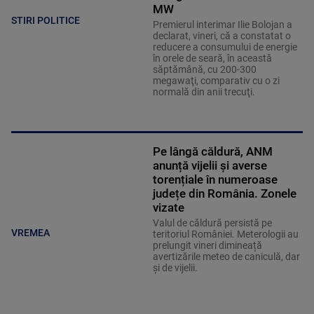
MW
STIRI POLITICE
Premierul interimar Ilie Bolojan a
declarat, vineri, că a constatat o
reducere a consumului de energie
în orele de seară, în această
săptămână, cu 200-300
megawaţi, comparativ cu o zi
normală din anii trecuţi.
Pe lângă căldură, ANM
anunță vijelii și averse
torențiale în numeroase
județe din România. Zonele
vizate
Valul de căldură persistă pe
VREMEA
teritoriul României. Meterologii au
prelungit vineri dimineață
avertizările meteo de caniculă, dar
și de vijelii.