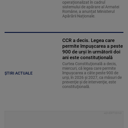
operaționalizat în cadrul
sistemului de apărare al Armatei
Române, a anunțat Ministerul
Apărării Naționale.
CCR a decis. Legea care
permite împuşcarea a peste
900 de urşi în următorii doi
ani este constituțională
Curtea Constituţională a decis,
miercuri, că legea care permite
împuşcarea a câte peste 900 de
ȘTIRI ACTUALE
urşi, în 2026 şi 2027, ca măsuri de
prevenţie şi de intervenţie, este
constituţională.