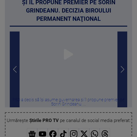
ȘI ÎL PROPUNE PREMIER PE SORIN
GRINDEANU. DECIZIA BIROULUI
PERMANENT NAŢIONAL
PSD a decis să își asume guvernarea și îl propune premier pe
Eva
Sorin Grindeanu. ...
Urmărește
Știrile PRO TV
pe canalul de social media preferat: