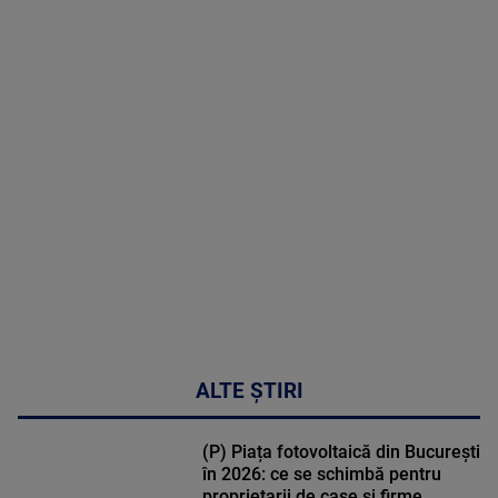
2026
MAI
MULTE
DETALII
48:24
ALTE ȘTIRI
(P) Piața fotovoltaică din București
în 2026: ce se schimbă pentru
proprietarii de case și firme