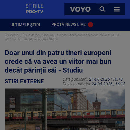
StirilePROTV
CAUTA
VOYO
TOATE 
PROTV NEWS LIVE
ULTIMELE ȘTIRI
Stirileprotv
Stiri externe
Doar unul din patru tineri europeni crede că va avea un
viitor mai bun decât părinții săi - Studiu
Doar unul din patru tineri europeni
crede că va avea un viitor mai bun
decât părinții săi - Studiu
Data publicării:
24-06-2026 | 16:18
STIRI EXTERNE
Data actualizării:
24-06-2026 | 16:18