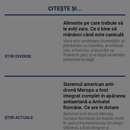
CITEȘTE ȘI...
Alimente pe care trebuie să
le eviți vara. Ce e bine să
mănânci când este caniculă
Vara este anotimpul drumețiilor, al
plimbărilor cu bicicleta, al softball-
ului, al înotului, al jocurilor cu
frisbee în parc și al după-amiezelor
STIRI DIVERSE
petrecute la plajă.
Sistemul american anti-
dronă Merops a fost
integrat complet în apărarea
antiaeriană a Armatei
Române. Ce are în dotare
Sistemul anti-dronă Merops,
ȘTIRI ACTUALE
furnizat României de Statele Unite
în cadrul Parteneriatului Strategic
bilateral, a fost integrat și