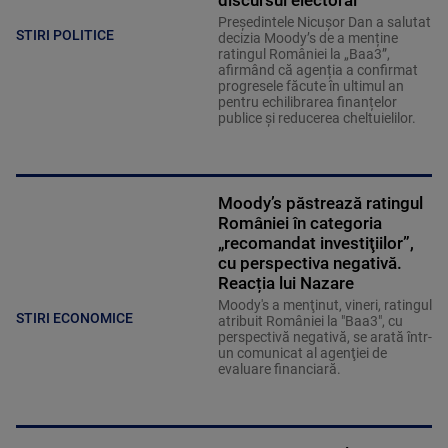
Președintele Nicușor Dan a salutat
STIRI POLITICE
decizia Moody’s de a menține
ratingul României la „Baa3”,
afirmând că agenția a confirmat
progresele făcute în ultimul an
pentru echilibrarea finanțelor
publice și reducerea cheltuielilor.
Moody’s păstrează ratingul
României în categoria
„recomandat investiţiilor”,
cu perspectiva negativă.
Reacția lui Nazare
Moody's a menţinut, vineri, ratingul
STIRI ECONOMICE
atribuit României la "Baa3", cu
perspectivă negativă, se arată într-
un comunicat al agenţiei de
evaluare financiară.