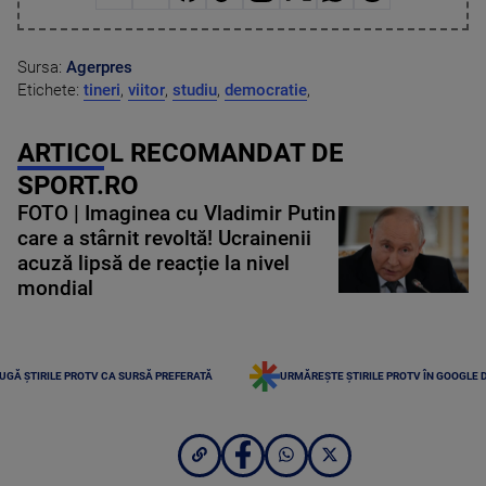
Sursa:
Agerpres
Etichete:
tineri
,
viitor
,
studiu
,
democratie
,
ARTICOL RECOMANDAT DE
SPORT.RO
FOTO | Imaginea cu Vladimir Putin
care a stârnit revoltă! Ucrainenii
acuză lipsă de reacție la nivel
mondial
UGĂ ȘTIRILE PROTV CA SURSĂ PREFERATĂ
URMĂREȘTE ȘTIRILE PROTV ÎN GOOGLE 