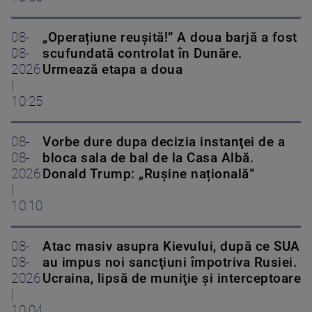
08-
„Operațiune reușită!” A doua barjă a fost
08-
scufundată controlat în Dunăre.
2026
Urmează etapa a doua
|
10:25
08-
Vorbe dure dupa decizia instanţei de a
08-
bloca sala de bal de la Casa Albă.
2026
Donald Trump: „Rușine națională”
|
10:10
08-
Atac masiv asupra Kievului, după ce SUA
08-
au impus noi sancţiuni împotriva Rusiei.
2026
Ucraina, lipsă de muniţie şi interceptoare
|
10:04