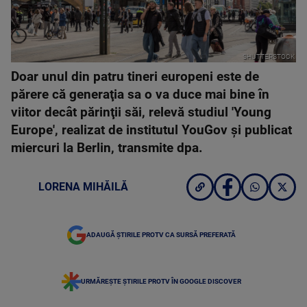
SHUTTERSTOCK
Doar unul din patru tineri europeni este de
părere că generaţia sa o va duce mai bine în
viitor decât părinţii săi, relevă studiul 'Young
Europe', realizat de institutul YouGov şi publicat
miercuri la Berlin, transmite dpa.
LORENA MIHĂILĂ
ADAUGĂ ȘTIRILE PROTV CA SURSĂ PREFERATĂ
URMĂREȘTE ȘTIRILE PROTV ÎN GOOGLE DISCOVER