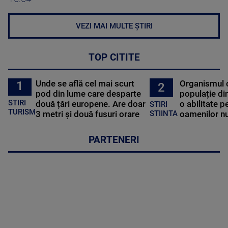
VEZI MAI MULTE ȘTIRI
TOP CITITE
Unde se află cel mai scurt
Organismul 
1
2
pod din lume care desparte
populație di
STIRI
două țări europene. Are doar
o abilitate p
STIRI
TURISM
3 metri și două fusuri orare
oamenilor nu
STIINTA
PARTENERI