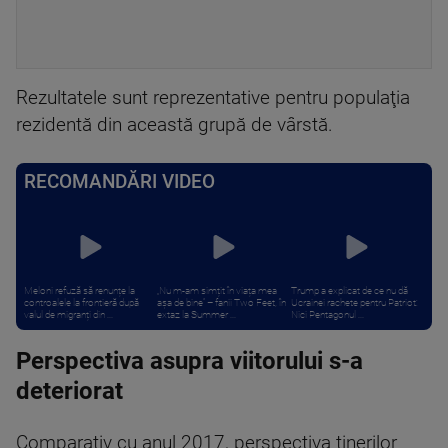
Rezultatele sunt reprezentative pentru populaţia
rezidentă din această grupă de vârstă.
RECOMANDĂRI VIDEO
Meloni refuză să renunțe la
„Nu m-am simțit în viața mea
Trump a explicat de ce nu dă
controalele la frontieră după
așa de bine” – fanii Two Feet, în
Ucrainei rachete pentru Patriot:
valul de migranți din ...
extaz la Summer ...
Nici Pentagonul ...
Perspectiva asupra viitorului s-a
deteriorat
Comparativ cu anul 2017, perspectiva tinerilor