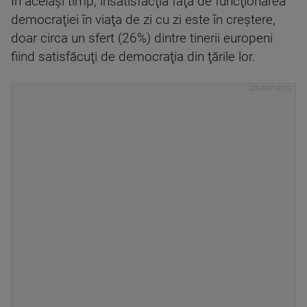
În acelaşi timp, insatisfacţia faţă de funcţionarea
democraţiei în viaţa de zi cu zi este în creştere,
doar circa un sfert (26%) dintre tinerii europeni
fiind satisfăcuţi de democraţia din ţările lor.