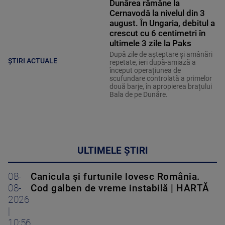
Dunărea rămâne la
Cernavodă la nivelul din 3
august. În Ungaria, debitul a
crescut cu 6 centimetri în
ultimele 3 zile la Paks
După zile de așteptare și amânări
ȘTIRI ACTUALE
repetate, ieri după-amiază a
început operațiunea de
scufundare controlată a primelor
două barje, în apropierea brațului
Bala de pe Dunăre.
ULTIMELE ȘTIRI
08-
Canicula și furtunile lovesc România.
08-
Cod galben de vreme instabilă | HARTĂ
2026
|
10:56