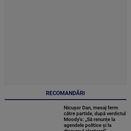
RECOMANDĂRI
Nicușor Dan, mesaj ferm
către partide, după verdictul
Moody's: „Să renunțe la
agendele politice şi la
discursul electoral”