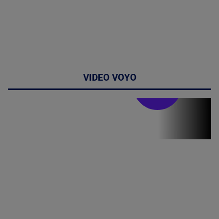
VIDEO VOYO
Stirile PRO TV
Stirile PRO
TV # 19.00 -
07 August