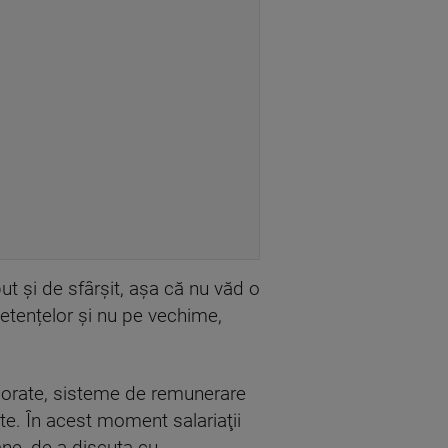
put şi de sfârşit, aşa că nu văd o
etențelor şi nu pe vechime,
borate, sisteme de remunerare
te. În acest moment salariaţii