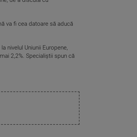
ne, de a discuta cu
irmă va fi cea datoare să aducă
a nivelul Uniunii Europene,
mai 2,2%. Specialiştii spun că