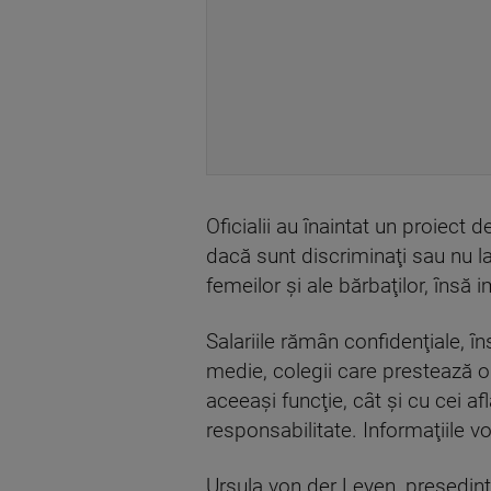
Oficialii au înaintat un proiect 
dacă sunt discriminaţi sau nu la
femeilor şi ale bărbaţilor, însă 
Salariile rămân confidenţiale, îns
medie, colegii care prestează o
aceeaşi funcţie, cât şi cu cei afl
responsabilitate. Informaţiile vor
Ursula von der Leyen, președint