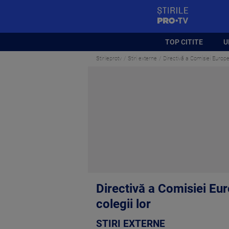
StirilePROTV
TOP CITITE
U
Stirileprotv
Stiri externe
Directivă a Comisiei Europen
Directivă a Comisiei Eur
colegii lor
STIRI EXTERNE