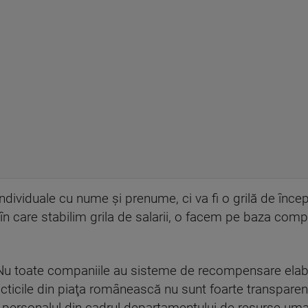
i individuale cu nume şi prenume, ci va fi o grilă de înce
n care stabilim grila de salarii, o facem pe baza comp
"Nu toate companiile au sisteme de recompensare ela
racticile din piaţa românească nu sunt foarte transparen