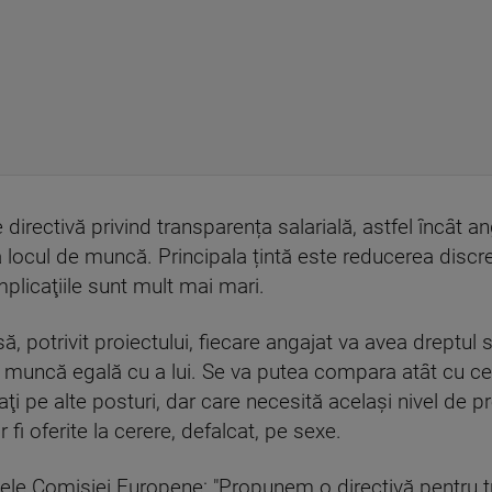
de directivă privind transparența salarială, astfel încât 
 locul de muncă. Principala țintă este reducerea discrep
implicaţiile sunt mult mai mari.
ă, potrivit proiectului, fiecare angajat va avea dreptul să
 muncă egală cu a lui. Se va putea compara atât cu ce
aţi pe alte posturi, dar care necesită acelaşi nivel de preg
 fi oferite la cerere, defalcat, pe sexe.
ele Comisiei Europene: "Propunem o directivă pentru t