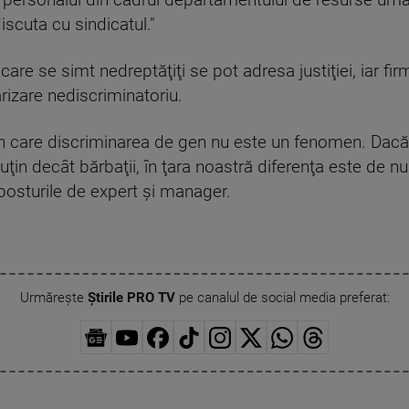
u personalul din cadrul departamentului de resurse uma
discuta cu sindicatul."
 care se simt nedreptăţiţi se pot adresa justiţiei, iar f
rizare nediscriminatoriu.
în care discriminarea de gen nu este un fenomen. Dacă l
ţin decât bărbaţii, în ţara noastră diferenţa este de nu
posturile de expert şi manager.
Urmărește
Știrile PRO TV
pe canalul de social media preferat: