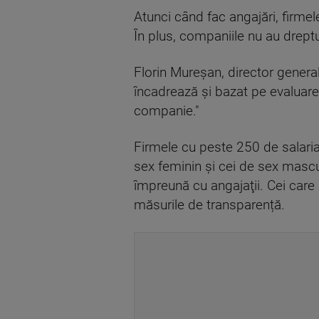
Atunci când fac angajări, firmele 
În plus, companiile nu au dreptul
Florin Mureșan, director genera
încadrează şi bazat pe evaluare l
companie."
Firmele cu peste 250 de salariaţi
sex feminin și cei de sex masc
împreună cu angajaţii. Cei care 
măsurile de transparență.