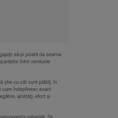
angajaţii să-şi poată da seama
anțelor între veniturile
 ştie cu cât sunt plătiţi, în
i care îndeplinesc exact
ătire, abilităţi, efort şi
ransparența salarială. Se