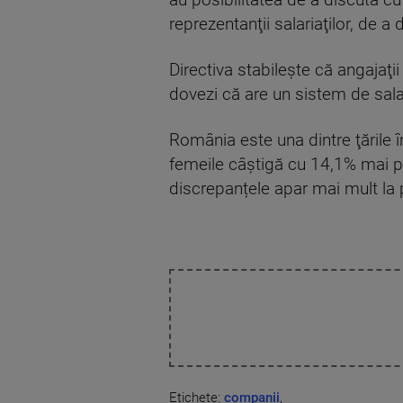
au posibilitatea de a discuta c
reprezentanţii salariaţilor, de a 
Directiva stabileşte că angajaţii
dovezi că are un sistem de sala
România este una dintre ţările 
femeile câştigă cu 14,1% mai pu
discrepanțele apar mai mult la 
Etichete:
companii
,