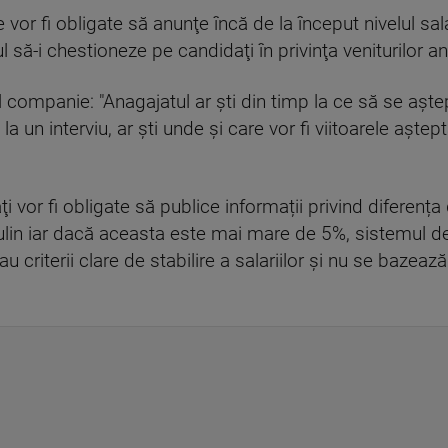
vor fi obligate să anunţe încă de la început nivelul salari
 să-i chestioneze pe candidaţi în privinţa veniturilor an
l companie: "Anagajatul ar şti din timp la ce să se aşt
a un interviu, ar şti unde şi care vor fi viitoarele aştep
 vor fi obligate să publice informații privind diferența 
ulin iar dacă aceasta este mai mare de 5%, sistemul d
au criterii clare de stabilire a salariilor şi nu se baze