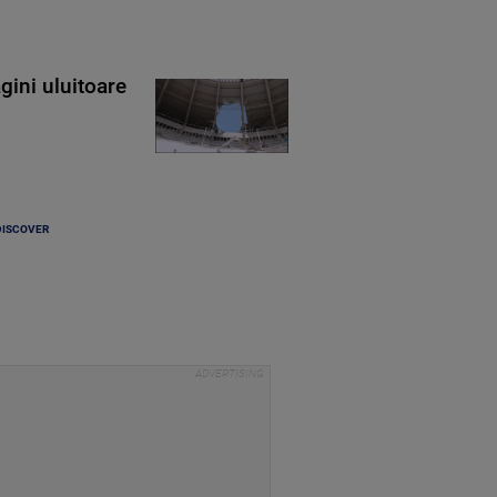
gini uluitoare
DISCOVER