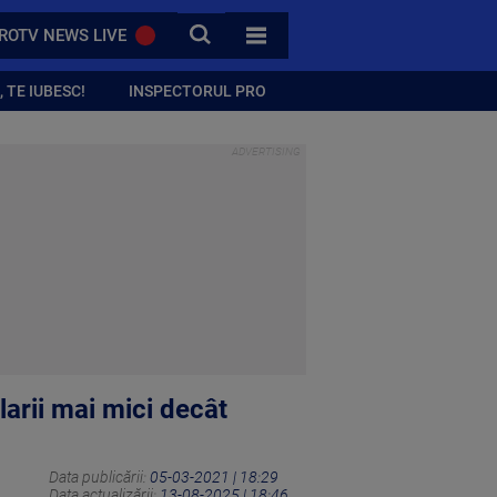
CAUTA
ROTV NEWS LIVE
TOATE CATEGORIILE
 TE IUBESC!
INSPECTORUL PRO
larii mai mici decât
Data publicării:
05-03-2021 | 18:29
Data actualizării:
13-08-2025 | 18:46