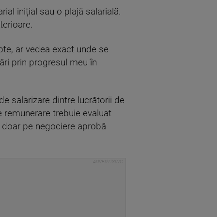
al inițial sau o plajă salarială.
terioare.
epte, ar vedea exact unde se
tări prin progresul meu în
de salarizare dintre lucrătorii de
e remunerare trebuie evaluat
ază doar pe negociere aprobă