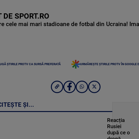
 DE SPORT.RO
e cele mai mari stadioane de fotbal din Ucraina! Ima
UGĂ ȘTIRILE PROTV CA SURSĂ PREFERATĂ
URMĂREȘTE ȘTIRILE PROTV ÎN GOOGLE 
CITEȘTE ȘI...
Reacția
Rusiei
după ce o
dronă