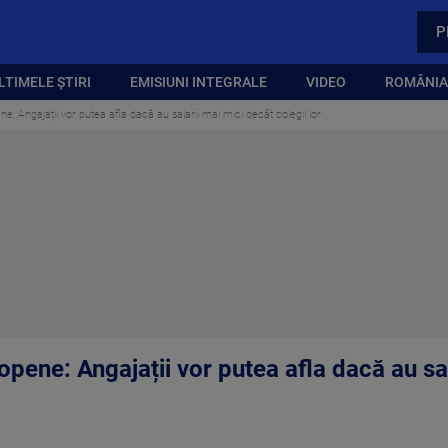
P
LTIMELE ȘTIRI
EMISIUNI INTEGRALE
VIDEO
ROMÂNIA,
e: Angajații vor putea afla dacă au salarii mai mici decât colegii lor
opene: Angajații vor putea afla dacă au sa