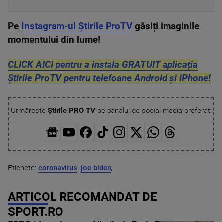
Pe
Instagram-ul Știrile ProTV
găsiți imaginile
momentului din lume!
CLICK AICI pentru a instala GRATUIT aplicația
Știrile ProTV pentru telefoane Android și iPhone!
Urmărește
Știrile PRO TV
pe canalul de social media preferat:
Etichete:
coronavirus
,
joe biden
,
ARTICOL RECOMANDAT DE
SPORT.RO