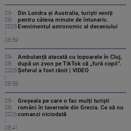
09-
Din Londra și Australia, turiști veniți
08-
pentru câteva minute de întuneric.
2026
Evenimentul astronomic al deceniului
|
08:59
09-
Ambulanță atacată cu topoarele în Cluj,
08-
după un zvon pe TikTok că „fură copii”.
2026
Șoferul a fost rănit | VIDEO
|
08:58
09-
Greșeala pe care o fac mulți turiști
08-
români în tavernele din Grecia. Ce să nu
2026
comanzi niciodată
|
08:41