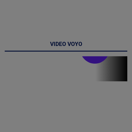
VIDEO VOYO
Stirile PRO TV
Stirile PRO
TV # 19.00 -
8 August