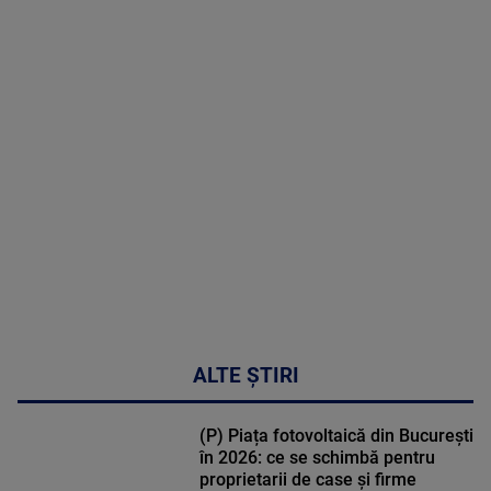
2026
MAI
MULTE
DETALII
30:33
ALTE ȘTIRI
(P) Piața fotovoltaică din București
în 2026: ce se schimbă pentru
proprietarii de case și firme