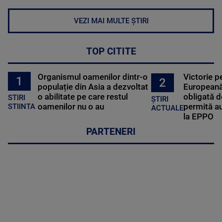
VEZI MAI MULTE ȘTIRI
TOP CITITE
Organismul oamenilor dintr-o
Victorie p
1
2
populație din Asia a dezvoltat
Europeană
o abilitate pe care restul
obligată d
STIRI
ȘTIRI
oamenilor nu o au
permită au
STIINTA
ACTUALE
la EPPO
PARTENERI