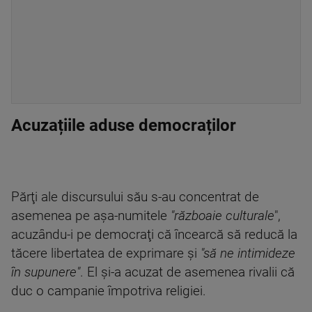
Acuzațiile aduse democraților
Părţi ale discursului său s-au concentrat de
asemenea pe aşa-numitele
"războaie culturale
",
acuzându-i pe democraţi că încearcă să reducă la
tăcere libertatea de exprimare şi
"să ne intimideze
în supunere"
. El şi-a acuzat de asemenea rivalii că
duc o campanie împotriva religiei.