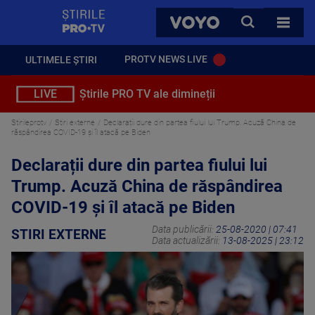
StirilePROTV
CAUTA
VOYO
TOATE 
PROTV NEWS LIVE
ULTIMELE ȘTIRI
LIVE
Știrile PRO TV ale dimineții
Stirileprotv
Stiri externe
Declarații dure din partea fiului lui Trump. Acuză China de
răspândirea COVID-19 și îl atacă pe Biden
Declarații dure din partea fiului lui
Trump. Acuză China de răspândirea
COVID-19 și îl atacă pe Biden
Data publicării:
25-08-2020 | 07:41
STIRI EXTERNE
Data actualizării:
13-08-2025 | 23:12