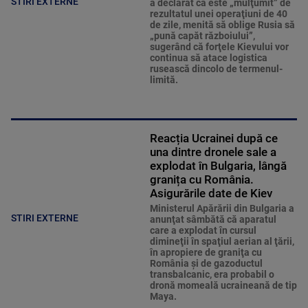
STIRI EXTERNE
a declarat că este „mulţumit” de
rezultatul unei operaţiuni de 40
de zile, menită să oblige Rusia să
„pună capăt războiului”,
sugerând că forţele Kievului vor
continua să atace logistica
rusească dincolo de termenul-
limită.
Reacția Ucrainei după ce
una dintre dronele sale a
explodat în Bulgaria, lângă
granița cu România.
Asigurările date de Kiev
Ministerul Apărării din Bulgaria a
STIRI EXTERNE
anunţat sâmbătă că aparatul
care a explodat în cursul
dimineţii în spaţiul aerian al ţării,
în apropiere de graniţa cu
România şi de gazoductul
transbalcanic, era probabil o
dronă momeală ucraineană de tip
Maya.