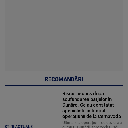
RECOMANDĂRI
Riscul ascuns după
scufundarea barjelor în
Dunăre. Ce au constatat
specialiștii în timpul
operațiunii de la Cernavodă
Ultima zi a operațiunii de deviere a
ȘTIRI ACTUALE
cursului Dunării, spre vechiul său