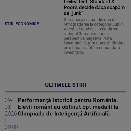
treilea test. Standard &
Poor’s decide dacă scapăm
de „junk”
România a scapat din nou de
STIRI ECONOMICE
retrogradarea la categoria „junk”.
Agenția Moody's, a reconfirmat
ratingul României, dar cu
perspectivă negativă. Asta
înseamnă că țara noastră rămâne
pe ultima treaptă recomandată
investițiilor.
ULTIMELE ȘTIRI
09-
Performanță istorică pentru România.
08-
Elevii români au obținut opt medalii la
2026
Olimpiada de Inteligență Artificială
|
09:00