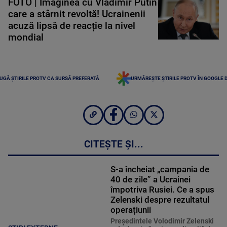
FOTO | Imaginea cu Vladimir Putin
care a stârnit revoltă! Ucrainenii
acuză lipsă de reacție la nivel
mondial
UGĂ ȘTIRILE PROTV CA SURSĂ PREFERATĂ
URMĂREȘTE ȘTIRILE PROTV ÎN GOOGLE 
CITEȘTE ȘI...
S-a încheiat „campania de
40 de zile” a Ucrainei
împotriva Rusiei. Ce a spus
Zelenski despre rezultatul
operațiunii
Preşedintele Volodimir Zelenski