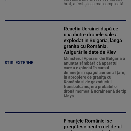
braț, a fost și cea mai complicată.
Reacția Ucrainei după ce
una dintre dronele sale a
explodat în Bulgaria, lângă
granița cu România.
Asigurările date de Kiev
Ministerul Apărării din Bulgaria a
STIRI EXTERNE
anunţat sâmbătă că aparatul
care a explodat în cursul
dimineţii în spaţiul aerian al ţării,
în apropiere de graniţa cu
România şi de gazoductul
transbalcanic, era probabil o
dronă momeală ucraineană de tip
Maya.
Finanțele României se
pregătesc pentru cel de-al