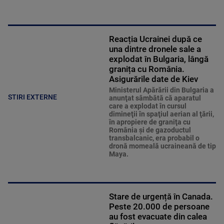
Reacția Ucrainei după ce
una dintre dronele sale a
explodat în Bulgaria, lângă
granița cu România.
Asigurările date de Kiev
Ministerul Apărării din Bulgaria a
STIRI EXTERNE
anunţat sâmbătă că aparatul
care a explodat în cursul
dimineţii în spaţiul aerian al ţării,
în apropiere de graniţa cu
România şi de gazoductul
transbalcanic, era probabil o
dronă momeală ucraineană de tip
Maya.
Stare de urgență în Canada.
Peste 20.000 de persoane
au fost evacuate din calea