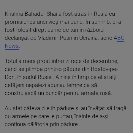
Krishna Bahadur Shai a fost atras în Rusia cu
promisiunea unei vieți mai bune. În schimb, el a
fost folosit drept carne de tun în războiul
declanșat de Vladimir Putin în Ucraina, scrie A
BC
News
.
Totul a mers prost într-o zi rece de decembrie,
când se plimba printr-o pădure din Rostov-pe-
Don, în sudul Rusiei. A nins în timp ce el și alți
cetățeni nepalezi adunau lemne ca să
construiască un buncăr pentru armata rusă.
Au stat câteva zile în pădure și au învățat să tragă
cu armele pe care le purtau, înainte de a-și
continua călătoria prin pădure.