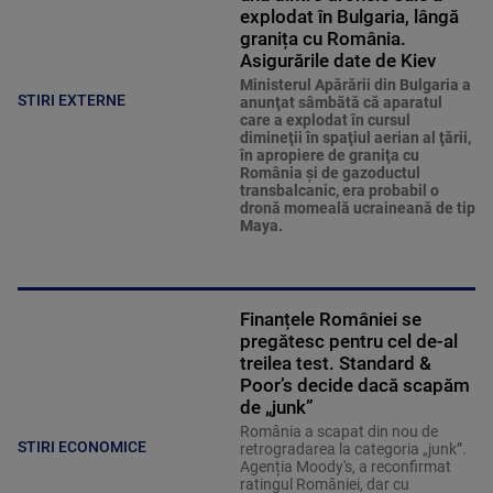
explodat în Bulgaria, lângă
granița cu România.
Asigurările date de Kiev
Ministerul Apărării din Bulgaria a
STIRI EXTERNE
anunţat sâmbătă că aparatul
care a explodat în cursul
dimineţii în spaţiul aerian al ţării,
în apropiere de graniţa cu
România şi de gazoductul
transbalcanic, era probabil o
dronă momeală ucraineană de tip
Maya.
Finanțele României se
pregătesc pentru cel de-al
treilea test. Standard &
Poor’s decide dacă scapăm
de „junk”
România a scapat din nou de
STIRI ECONOMICE
retrogradarea la categoria „junk”.
Agenția Moody's, a reconfirmat
ratingul României, dar cu