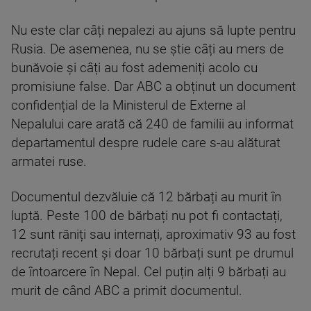
Nu este clar câți nepalezi au ajuns să lupte pentru
Rusia. De asemenea, nu se știe câți au mers de
bunăvoie și câți au fost ademeniți acolo cu
promisiune false. Dar ABC a obținut un document
confidențial de la Ministerul de Externe al
Nepalului care arată că 240 de familii au informat
departamentul despre rudele care s-au alăturat
armatei ruse.
Documentul dezvăluie că 12 bărbați au murit în
luptă. Peste 100 de bărbați nu pot fi contactați,
12 sunt răniți sau internați, aproximativ 93 au fost
recrutați recent și doar 10 bărbați sunt pe drumul
de întoarcere în Nepal. Cel puțin alți 9 bărbați au
murit de când ABC a primit documentul.