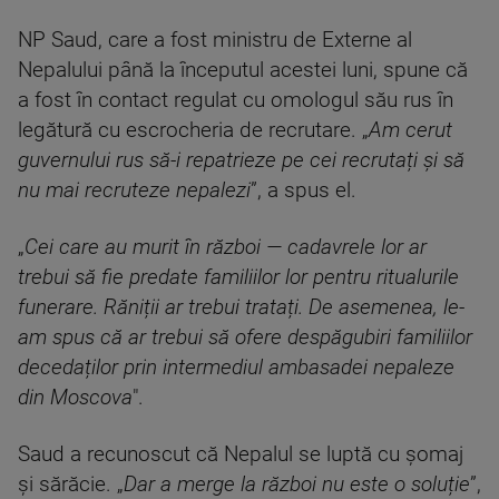
NP Saud, care a fost ministru de Externe al
Nepalului până la începutul acestei luni, spune că
a fost în contact regulat cu omologul său rus în
legătură cu escrocheria de recrutare. „
Am cerut
guvernului rus să-i repatrieze pe cei recrutați și să
nu mai recruteze nepalezi
”, a spus el.
„
Cei care au murit în război — cadavrele lor ar
trebui să fie predate familiilor lor pentru ritualurile
funerare. Răniții ar trebui tratați. De asemenea, le-
am spus că ar trebui să ofere despăgubiri familiilor
decedaților prin intermediul ambasadei nepaleze
din Moscova
".
Saud a recunoscut că Nepalul se luptă cu șomaj
și sărăcie. „
Dar a merge la război nu este o soluție
”,