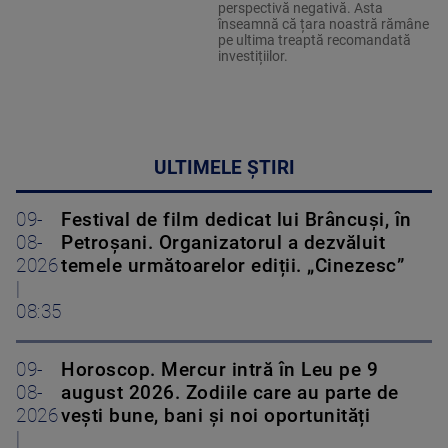
perspectivă negativă. Asta
înseamnă că țara noastră rămâne
pe ultima treaptă recomandată
investițiilor.
ULTIMELE ȘTIRI
09-
Festival de film dedicat lui Brâncuși, în
08-
Petroșani. Organizatorul a dezvăluit
2026
temele următoarelor ediții. „Cinezesc”
|
08:35
09-
Horoscop. Mercur intră în Leu pe 9
08-
august 2026. Zodiile care au parte de
2026
vești bune, bani și noi oportunități
|