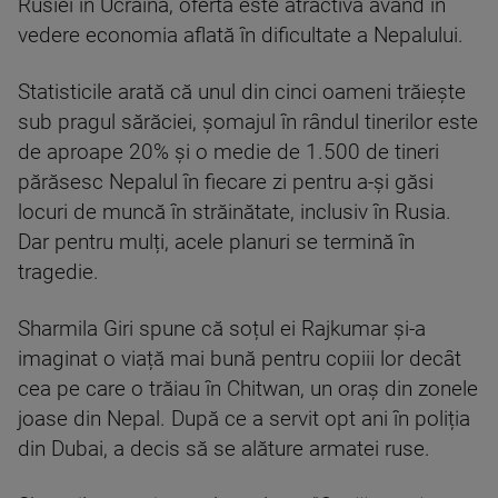
Rusiei în Ucraina, oferta este atractivă având în
vedere economia aflată în dificultate a Nepalului.
Statisticile arată că unul din cinci oameni trăiește
sub pragul sărăciei, șomajul în rândul tinerilor este
de aproape 20% și o medie de 1.500 de tineri
părăsesc Nepalul în fiecare zi pentru a-și găsi
locuri de muncă în străinătate, inclusiv în Rusia.
Dar pentru mulți, acele planuri se termină în
tragedie.
Sharmila Giri spune că soțul ei Rajkumar și-a
imaginat o viață mai bună pentru copiii lor decât
cea pe care o trăiau în Chitwan, un oraș din zonele
joase din Nepal. După ce a servit opt ani în poliția
din Dubai, a decis să se alăture armatei ruse.