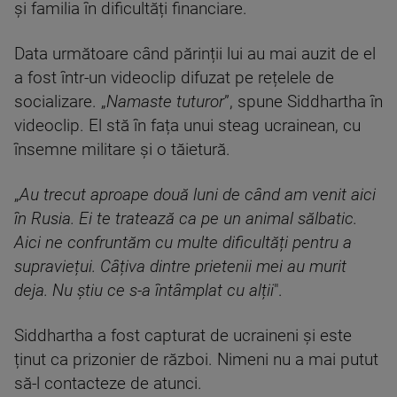
și familia în dificultăți financiare.
Data următoare când părinții lui au mai auzit de el
a fost într-un videoclip difuzat pe rețelele de
socializare. „
Namaste tuturor
”, spune Siddhartha în
videoclip. El stă în fața unui steag ucrainean, cu
însemne militare și o tăietură.
„
Au trecut aproape două luni de când am venit aici
în Rusia. Ei te tratează ca pe un animal sălbatic.
Aici ne confruntăm cu multe dificultăți pentru a
supraviețui. Câțiva dintre prietenii mei au murit
deja. Nu știu ce s-a întâmplat cu alții
".
Siddhartha a fost capturat de ucraineni și este
ținut ca prizonier de război. Nimeni nu a mai putut
să-l contacteze de atunci.