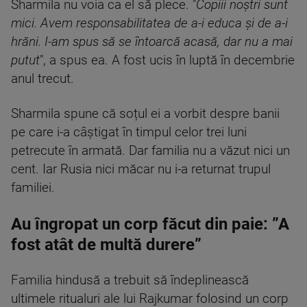
Sharmila nu voia ca el să plece. "
Copiii noștri sunt
mici. Avem responsabilitatea de a-i educa și de a-i
hrăni. I-am spus să se întoarcă acasă, dar nu a mai
putut
", a spus ea. A fost ucis în luptă în decembrie
anul trecut.
Sharmila spune că soțul ei a vorbit despre banii
pe care i-a câștigat în timpul celor trei luni
petrecute în armată. Dar familia nu a văzut nici un
cent. Iar Rusia nici măcar nu i-a returnat trupul
familiei.
Au îngropat un corp făcut din paie: ”A
fost atât de multă durere”
Familia hindusă a trebuit să îndeplinească
ultimele ritualuri ale lui Rajkumar folosind un corp