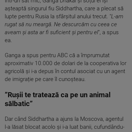
Într-un sat mic, Ganga Dhakal și soțul ei își
așteaptă singurul fiu Siddhartha, care a plecat să
lupte pentru Rusia la sfârșitul anului trecut. "
L-am
rugat să nu meargă. Ne descurcăm cu ceea ce
aveam și asta ar fi suficient și pentru el
", a spus
ea.
Ganga a spus pentru ABC că a împrumutat
aproximativ 10.000 de dolari de la cooperativa lor
agricolă și i-a depus în contul asociat cu un agent
de imigrație pe care îl cunoșteau.
”Rușii te tratează ca pe un animal
sălbatic”
Dar când Siddhartha a ajuns la Moscova, agentul
l-a lăsat blocat acolo și i-a luat banii, cufundându-