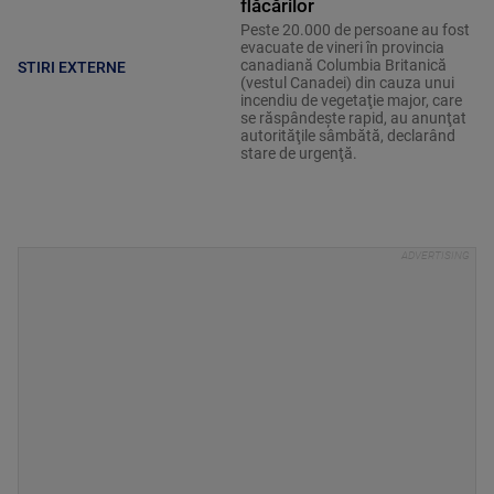
flăcărilor
Peste 20.000 de persoane au fost
evacuate de vineri în provincia
canadiană Columbia Britanică
STIRI EXTERNE
(vestul Canadei) din cauza unui
incendiu de vegetaţie major, care
se răspândeşte rapid, au anunţat
autorităţile sâmbătă, declarând
stare de urgenţă.