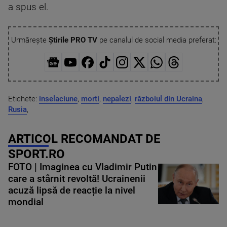
a spus el.
Urmărește
Știrile PRO TV
pe canalul de social media preferat:
Etichete:
inselaciune
,
morti
,
nepalezi
,
războiul din Ucraina
,
Rusia
,
ARTICOL RECOMANDAT DE
SPORT.RO
FOTO | Imaginea cu Vladimir Putin
care a stârnit revoltă! Ucrainenii
acuză lipsă de reacție la nivel
mondial