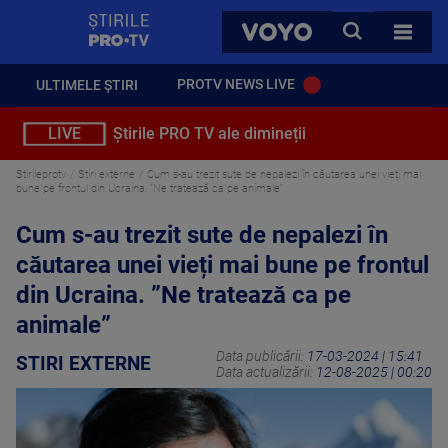
StirilePROTV
CAUTA
VOYO
TOATE 
PROTV NEWS LIVE
ULTIMELE ȘTIRI
LIVE
Știrile PRO TV ale dimineții
Stirileprotv
Stiri externe
Cum s-au trezit sute de nepalezi în căutarea unei vieți mai
bune pe frontul din Ucraina. ”Ne tratează ca pe animale”
Cum s-au trezit sute de nepalezi în
căutarea unei vieți mai bune pe frontul
din Ucraina. ”Ne tratează ca pe
animale”
Data publicării:
17-03-2024 | 15:41
STIRI EXTERNE
Data actualizării:
12-08-2025 | 00:20