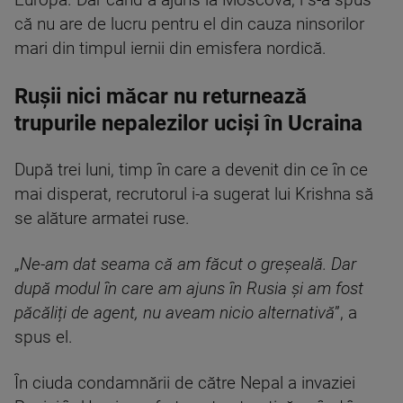
Europa. Dar când a ajuns la Moscova, i s-a spus
că nu are de lucru pentru el din cauza ninsorilor
mari din timpul iernii din emisfera nordică.
Rușii nici măcar nu returnează
trupurile nepalezilor uciși în Ucraina
După trei luni, timp în care a devenit din ce în ce
mai disperat, recrutorul i-a sugerat lui Krishna să
se alăture armatei ruse.
„
Ne-am dat seama că am făcut o greșeală. Dar
după modul în care am ajuns în Rusia și am fost
păcăliți de agent, nu aveam nicio alternativă
”, a
spus el.
În ciuda condamnării de către Nepal a invaziei