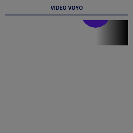
VIDEO VOYO
Stirile PRO TV
Stirile PRO
TV # 19.00 -
8 August
2026
MAI
MULTE
DETALII