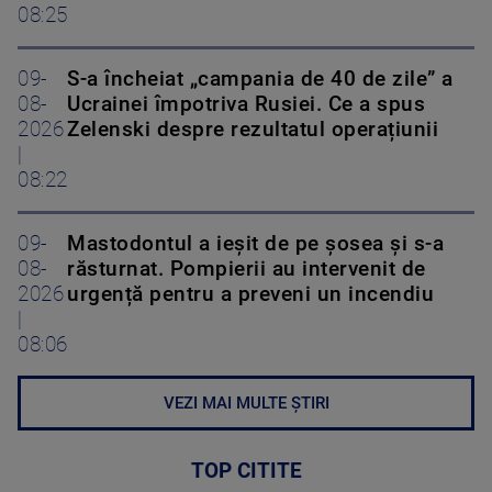
08:25
09-
S-a încheiat „campania de 40 de zile” a
08-
Ucrainei împotriva Rusiei. Ce a spus
2026
Zelenski despre rezultatul operațiunii
|
08:22
09-
Mastodontul a ieșit de pe șosea și s-a
08-
răsturnat. Pompierii au intervenit de
2026
urgență pentru a preveni un incendiu
|
08:06
VEZI MAI MULTE ȘTIRI
TOP CITITE