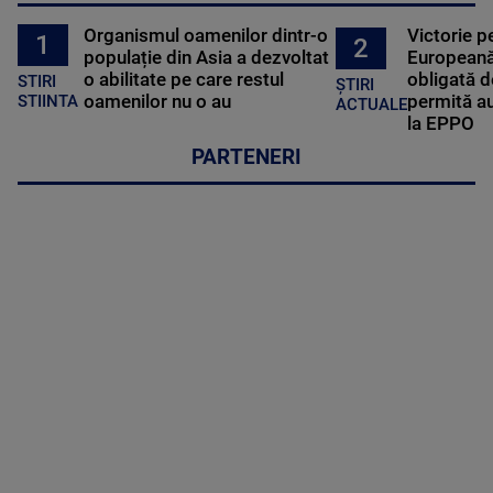
Organismul oamenilor dintr-o
Victorie p
1
2
populație din Asia a dezvoltat
Europeană
o abilitate pe care restul
obligată d
STIRI
ȘTIRI
oamenilor nu o au
permită au
STIINTA
ACTUALE
la EPPO
PARTENERI