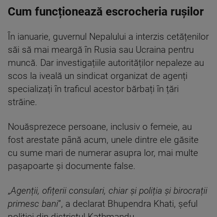
Cum funcționează escrocheria rușilor
În ianuarie, guvernul Nepalului a interzis cetățenilor
săi să mai meargă în Rusia sau Ucraina pentru
muncă. Dar investigațiile autorităților nepaleze au
scos la iveală un sindicat organizat de agenți
specializați în traficul acestor bărbați în țări
străine.
Nouăsprezece persoane, inclusiv o femeie, au
fost arestate până acum, unele dintre ele găsite
cu sume mari de numerar asupra lor, mai multe
pașapoarte și documente false.
„
Agenții, ofițerii consulari, chiar și poliția și birocrații
primesc bani
”, a declarat Bhupendra Khati, șeful