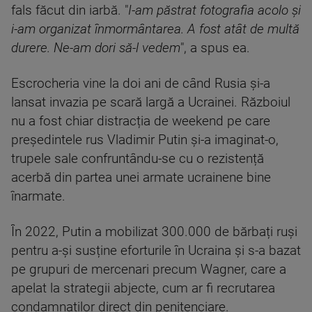
fals făcut din iarbă. "
I-am păstrat fotografia acolo și
i-am organizat înmormântarea. A fost atât de multă
durere. Ne-am dori să-l vedem
", a spus ea.
Escrocheria vine la doi ani de când Rusia și-a
lansat invazia pe scară largă a Ucrainei. Războiul
nu a fost chiar distracția de weekend pe care
președintele rus Vladimir Putin și-a imaginat-o,
trupele sale confruntându-se cu o rezistență
acerbă din partea unei armate ucrainene bine
înarmate.
În 2022, Putin a mobilizat 300.000 de bărbați ruși
pentru a-și susține eforturile în Ucraina și s-a bazat
pe grupuri de mercenari precum Wagner, care a
apelat la strategii abjecte, cum ar fi recrutarea
condamnaților direct din penitenciare.