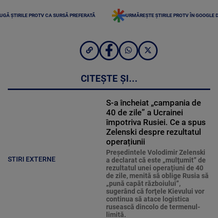
UGĂ ȘTIRILE PROTV CA SURSĂ PREFERATĂ
URMĂREȘTE ȘTIRILE PROTV ÎN GOOGLE 
CITEȘTE ȘI...
S-a încheiat „campania de
40 de zile” a Ucrainei
împotriva Rusiei. Ce a spus
Zelenski despre rezultatul
operațiunii
Preşedintele Volodimir Zelenski
STIRI EXTERNE
a declarat că este „mulţumit” de
rezultatul unei operaţiuni de 40
de zile, menită să oblige Rusia să
„pună capăt războiului”,
sugerând că forţele Kievului vor
continua să atace logistica
rusească dincolo de termenul-
limită.