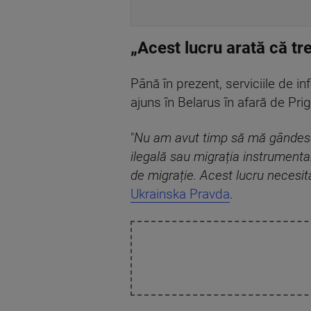
„Acest lucru arată că tre
Până în prezent, serviciile de i
ajuns în Belarus în afară de Pri
"
Nu am avut timp să mă gândesc l
ilegală sau migrația instrumental
de migrație. Acest lucru necesită
Ukrainska Pravda
.