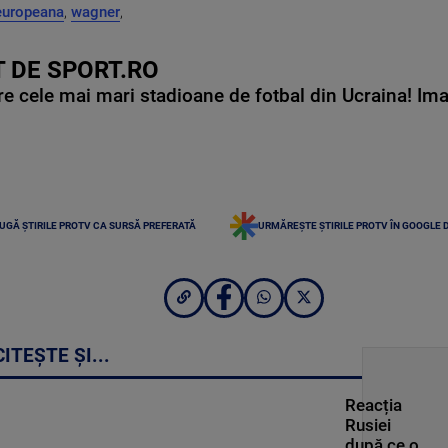
europeana
,
wagner
,
 DE SPORT.RO
e cele mai mari stadioane de fotbal din Ucraina! Ima
UGĂ ȘTIRILE PROTV CA SURSĂ PREFERATĂ
URMĂREȘTE ȘTIRILE PROTV ÎN GOOGLE 
CITEȘTE ȘI...
Reacția
Rusiei
după ce o