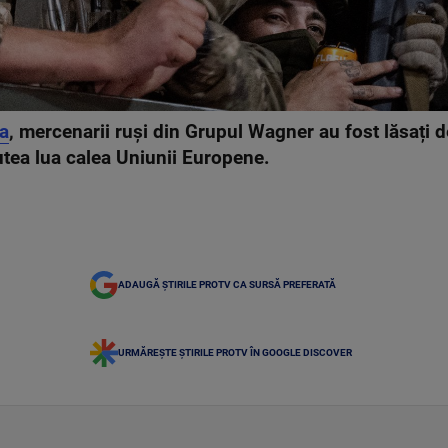
ia
, mercenarii ruși din Grupul Wagner au fost lăsați 
putea lua calea Uniunii Europene.
ADAUGĂ ȘTIRILE PROTV CA SURSĂ PREFERATĂ
URMĂREȘTE ȘTIRILE PROTV ÎN GOOGLE DISCOVER