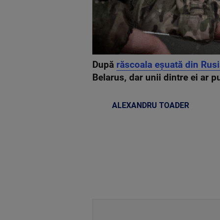
După
răscoala eșuată din Rus
Belarus, dar unii dintre ei ar 
ALEXANDRU TOADER