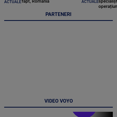
fapt, România
specialișt
ACTUALE
ACTUALE
operațiun
PARTENERI
VIDEO VOYO