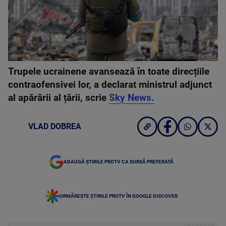
SHUTTERSTOCK
Trupele ucrainene avansează în toate direcțiile
contraofensivei lor, a declarat ministrul adjunct
al apărării al țării, scrie
Sky News.
VLAD DOBREA
ADAUGĂ ȘTIRILE PROTV CA SURSĂ PREFERATĂ
URMĂREȘTE ȘTIRILE PROTV ÎN GOOGLE DISCOVER