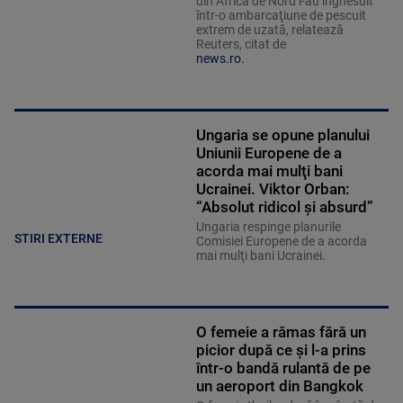
din Africa de Nord i-au înghesuit
într-o ambarcaţiune de pescuit
extrem de uzată, relatează
Reuters, citat de
news.ro.
Ungaria se opune planului
Uniunii Europene de a
acorda mai mulţi bani
Ucrainei. Viktor Orban:
“Absolut ridicol şi absurd”
Ungaria respinge planurile
STIRI EXTERNE
Comisiei Europene de a acorda
mai mulţi bani Ucrainei.
O femeie a rămas fără un
picior după ce şi l-a prins
într-o bandă rulantă de pe
un aeroport din Bangkok