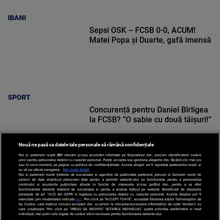
IBANI
Sepsi OSK – FCSB 0-0, ACUM!
Matei Popa și Duarte, gafă imensă
SPORT
Concurență pentru Daniel Bîrligea
la FCSB? ”O sabie cu două tăișuri!”
Nouă ne pasă ca datele tale personale să rămână confidențiale
Noi și partenerii noștri
201
stocăm și/sau accesăm informații pe dispozitivul dvs., precum identificatorii cookie
unici pentru prelucrarea datelor cu caracter personal. Puteți accepta sau gestiona alegerile dvs. făcând clic mai jos
sau în orice moment, pe pagina cu politica de confidențialitate. Aceste alegeri vor fi raportate partenerilor noștri și
nu vă vor afecta navigarea.
Mai multe detalii
Noi si partenerii nostri (retelele de socializare si agentiile de publicitate partenere, precum si furnizorii nostri de
SPORT
servicii de date analitice) prelucram date pentru a permite website-ului sa functioneze, pentru a personaliza
continutul si anunturile publicitare afisate in functie de interesele si/sau profilul dvs., pentru a va oferi
functionalitati aferente retelelor de socializare si pentru a analiza traficul pe website. Beneficiati de drepturile
prevazute de art. 15-22 din GDPR in legatura cu prelucrarea datelor cu caracter personal. Aceste drepturi pot fi
exercitate prin modalitatea indicata
aici
. Prin click pe “ACCEPT TOATE”, acceptati folosirea tuturor Tehnologiilor de
tip Cookie, care implica inclusiv acceptul dvs. cu privire la stocarea/accesarea informatiilor de catre Vendor-ii cu
care colaboram. Prin click pe “VREAU SA MODIFIC SETARILE INDIVIDUAL” puteti schimba preferintele in mod
individual, mai putin cele legate de cookie strict necesare pentru functionarea website-ului.