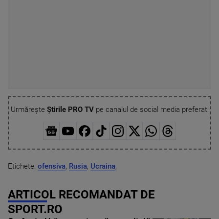
Urmărește
Știrile PRO TV
pe canalul de social media preferat:
Etichete:
ofensiva
,
Rusia
,
Ucraina
,
ARTICOL RECOMANDAT DE
SPORT.RO