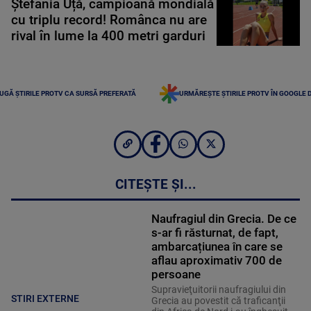
Ștefania Uță, campioană mondială
cu triplu record! Românca nu are
rival în lume la 400 metri garduri
UGĂ ȘTIRILE PROTV CA SURSĂ PREFERATĂ
URMĂREȘTE ȘTIRILE PROTV ÎN GOOGLE 
CITEȘTE ȘI...
Naufragiul din Grecia. De ce
s-ar fi răsturnat, de fapt,
ambarcațiunea în care se
aflau aproximativ 700 de
persoane
Supravieţuitorii naufragiului din
STIRI EXTERNE
Grecia au povestit că traficanţii