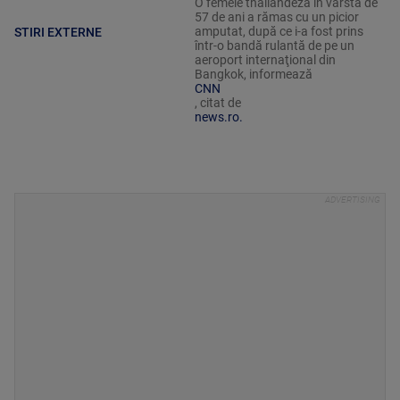
O femeie thailandeză în vârstă de
57 de ani a rămas cu un picior
amputat, după ce i-a fost prins
STIRI EXTERNE
într-o bandă rulantă de pe un
aeroport internaţional din
Bangkok, informează
CNN
, citat de
news.ro.