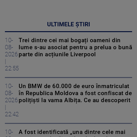
ULTIMELE ȘTIRI
10-
Trei dintre cei mai bogați oameni din
08-
lume s-au asociat pentru a prelua o bună
2026
parte din acțiunile Liverpool
|
22:55
10-
Un BMW de 60.000 de euro înmatriculat
08-
în Republica Moldova a fost confiscat de
2026
polițiști la vama Albița. Ce au descoperit
|
22:42
10-
A fost identificată „una dintre cele mai