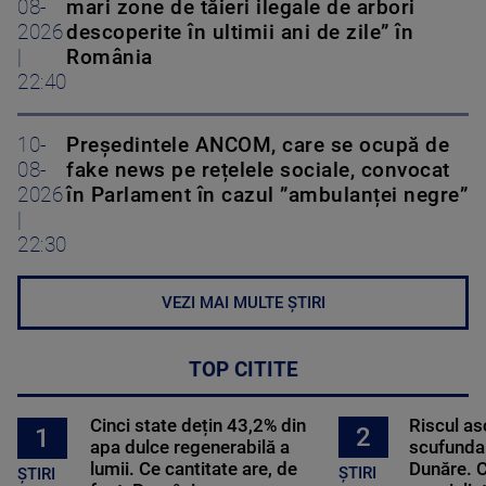
08-
mari zone de tăieri ilegale de arbori
2026
descoperite în ultimii ani de zile” în
|
România
22:40
10-
Președintele ANCOM, care se ocupă de
08-
fake news pe rețelele sociale, convocat
2026
în Parlament în cazul ”ambulanței negre”
|
22:30
VEZI MAI MULTE ȘTIRI
TOP CITITE
Cinci state dețin 43,2% din
Riscul a
2
1
apa dulce regenerabilă a
scufundar
lumii. Ce cantitate are, de
Dunăre. C
ȘTIRI
ȘTIRI