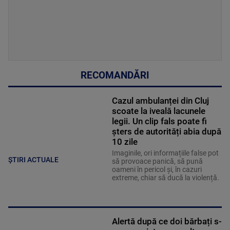
RECOMANDĂRI
Cazul ambulanței din Cluj
scoate la iveală lacunele
legii. Un clip fals poate fi
șters de autorități abia după
10 zile
Imaginile, ori informațiile false pot
ȘTIRI ACTUALE
să provoace panică, să pună
oameni în pericol și, în cazuri
extreme, chiar să ducă la violență.
Alertă după ce doi bărbați s-