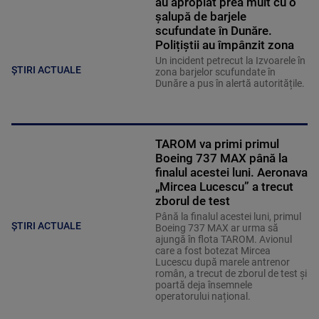
au apropiat prea mult cu o
șalupă de barjele
scufundate în Dunăre.
Polițiștii au împânzit zona
Un incident petrecut la Izvoarele în
ȘTIRI ACTUALE
zona barjelor scufundate în
Dunăre a pus în alertă autoritățile.
TAROM va primi primul
Boeing 737 MAX până la
finalul acestei luni. Aeronava
„Mircea Lucescu” a trecut
zborul de test
Până la finalul acestei luni, primul
ȘTIRI ACTUALE
Boeing 737 MAX ar urma să
ajungă în flota TAROM. Avionul
care a fost botezat Mircea
Lucescu după marele antrenor
român, a trecut de zborul de test și
poartă deja însemnele
operatorului național.