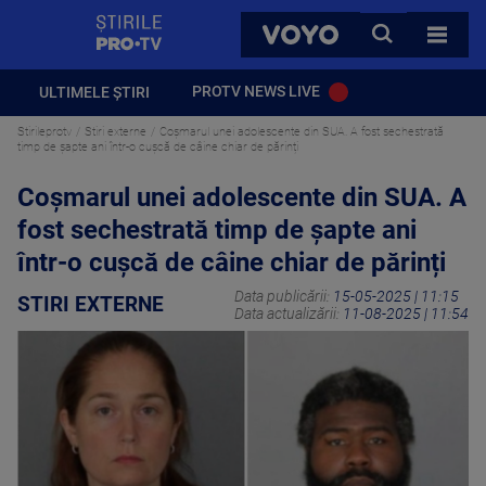
StirilePROTV
CAUTA
VOYO
TOATE 
PROTV NEWS LIVE
ULTIMELE ȘTIRI
Stirileprotv
Stiri externe
Coșmarul unei adolescente din SUA. A fost sechestrată
timp de șapte ani într-o cușcă de câine chiar de părinți
Coșmarul unei adolescente din SUA. A
fost sechestrată timp de șapte ani
într-o cușcă de câine chiar de părinți
Data publicării:
15-05-2025 | 11:15
STIRI EXTERNE
Data actualizării:
11-08-2025 | 11:54