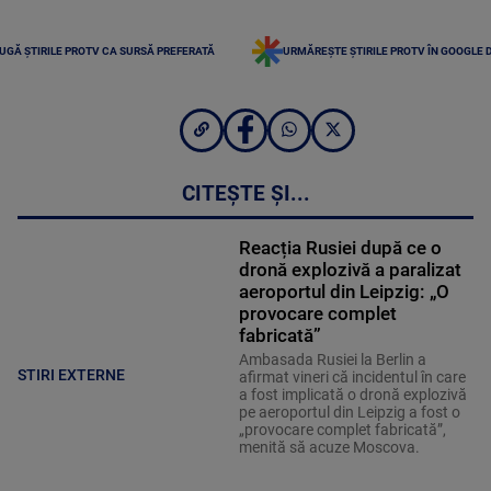
UGĂ ȘTIRILE PROTV CA SURSĂ PREFERATĂ
URMĂREȘTE ȘTIRILE PROTV ÎN GOOGLE 
CITEȘTE ȘI...
Reacția Rusiei după ce o
dronă explozivă a paralizat
aeroportul din Leipzig: „O
provocare complet
fabricată”
Ambasada Rusiei la Berlin a
STIRI EXTERNE
afirmat vineri că incidentul în care
a fost implicată o dronă explozivă
pe aeroportul din Leipzig a fost o
„provocare complet fabricată”,
menită să acuze Moscova.