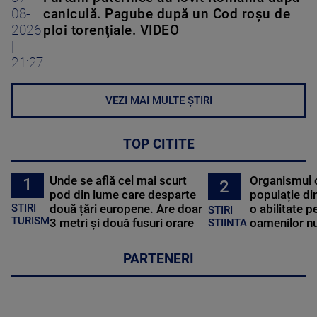
08-
caniculă. Pagube după un Cod roşu de
2026
ploi torenţiale. VIDEO
|
21:27
VEZI MAI MULTE ȘTIRI
TOP CITITE
Unde se află cel mai scurt
Organismul 
1
2
pod din lume care desparte
populație di
STIRI
două țări europene. Are doar
o abilitate p
STIRI
TURISM
3 metri și două fusuri orare
oamenilor nu
STIINTA
PARTENERI