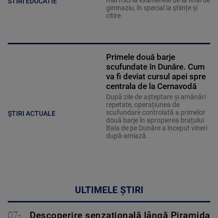
mai mici la examenele de la final de
STIRI EDUCATIE
gimnaziu, în special la științe și
citire.
Primele două barje
scufundate în Dunăre. Cum
va fi deviat cursul apei spre
centrala de la Cernavodă
După zile de așteptare și amânări
repetate, operațiunea de
scufundare controlată a primelor
ȘTIRI ACTUALE
două barje în apropierea brațului
Bala de pe Dunăre a început vineri
după-amiază.
ULTIMELE ȘTIRI
07-
Descoperire senzațională lângă Piramida