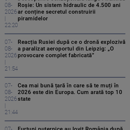
08-
Roșie: Un sistem hidraulic de 4.500 ani
2026
ar conține secretul construirii
|
piramidelor
22:20
07-
Reacția Rusiei după ce o dronă explozivă
08-
a paralizat aeroportul din Leipzig: „O
2026
provocare complet fabricată”
|
21:54
07-
Cea mai bună țară în care să te muți în
08-
2026 este din Europa. Cum arată top 10
2026
state
|
21:44
07-
Furtuni puternice au lovit România după