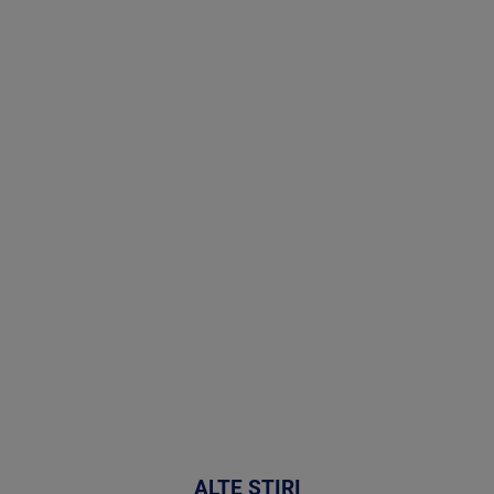
Stirile PRO
TV # 19.00 -
07 August
2026
MAI
MULTE
DETALII
48:24
ALTE ȘTIRI