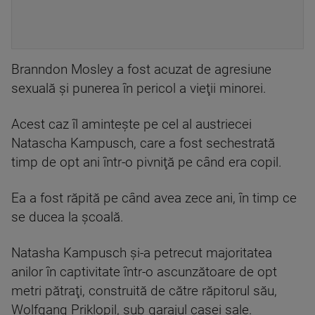
Branndon Mosley a fost acuzat de agresiune
sexuală şi punerea în pericol a vieţii minorei.
Acest caz îl aminteşte pe cel al austriecei
Natascha Kampusch, care a fost sechestrată
timp de opt ani într-o pivniţă pe când era copil.
Ea a fost răpită pe când avea zece ani, în timp ce
se ducea la şcoală.
Natasha Kampusch şi-a petrecut majoritatea
anilor în captivitate într-o ascunzătoare de opt
metri pătraţi, construită de către răpitorul său,
Wolfgang Priklopil, sub garajul casei sale.