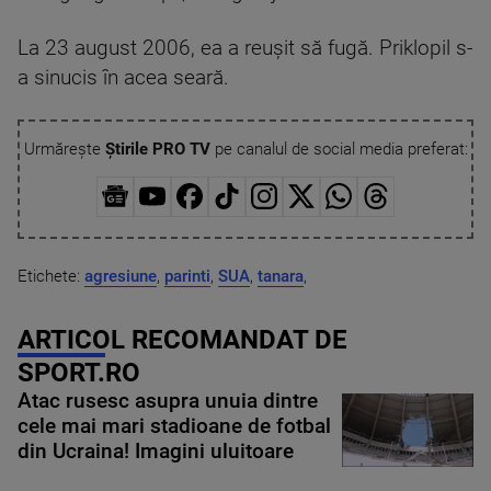
La 23 august 2006, ea a reuşit să fugă. Priklopil s-
a sinucis în acea seară.
Urmărește
Știrile PRO TV
pe canalul de social media preferat:
Etichete:
agresiune
,
parinti
,
SUA
,
tanara
,
ARTICOL RECOMANDAT DE
SPORT.RO
Atac rusesc asupra unuia dintre
cele mai mari stadioane de fotbal
din Ucraina! Imagini uluitoare