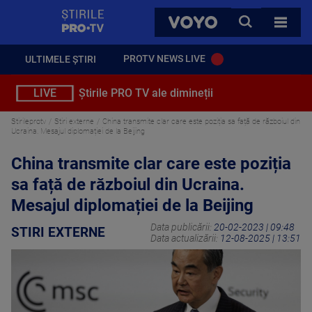
StirilePROTV
CAUTA
VOYO
TOATE 
PROTV NEWS LIVE
ULTIMELE ȘTIRI
LIVE
Știrile PRO TV ale dimineții
Stirileprotv
Stiri externe
China transmite clar care este poziția sa față de războiul din
Ucraina. Mesajul diplomației de la Beijing
China transmite clar care este poziția
sa față de războiul din Ucraina.
Mesajul diplomației de la Beijing
Data publicării:
20-02-2023 | 09:48
STIRI EXTERNE
Data actualizării:
12-08-2025 | 13:51