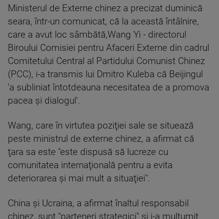
Ministerul de Externe chinez a precizat duminică
seara, într-un comunicat, că la această întâlnire,
care a avut loc sâmbătă,Wang Yi - directorul
Biroului Comisiei pentru Afaceri Externe din cadrul
Comitetului Central al Partidului Comunist Chinez
(PCC), i-a transmis lui Dmitro Kuleba că Beijingul
'a subliniat întotdeauna necesitatea de a promova
pacea şi dialogul'.
Wang, care în virtutea poziţiei sale se situează
peste ministrul de externe chinez, a afirmat că
ţara sa este "este dispusă să lucreze cu
comunitatea internaţională pentru a evita
deteriorarea şi mai mult a situaţiei".
China şi Ucraina, a afirmat înaltul responsabil
chinez, sunt "parteneri strategici" şi i-a mulţumit