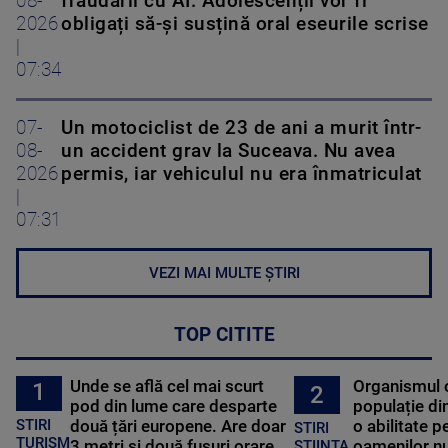
08-
fraudării cu AI. Adolescenții vor fi
2026
obligați să-și susțină oral eseurile scrise
|
07:34
07-
Un motociclist de 23 de ani a murit într-
08-
un accident grav la Suceava. Nu avea
2026
permis, iar vehiculul nu era înmatriculat
|
07:31
VEZI MAI MULTE ȘTIRI
TOP CITITE
Unde se află cel mai scurt
Organismul 
1
2
pod din lume care desparte
populație di
STIRI
două țări europene. Are doar
o abilitate p
STIRI
TURISM
3 metri și două fusuri orare
oamenilor nu
STIINTA