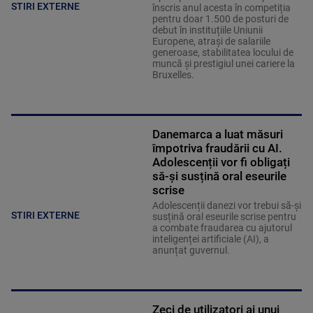
STIRI EXTERNE
înscris anul acesta în competiția
pentru doar 1.500 de posturi de
debut în instituțiile Uniunii
Europene, atrași de salariile
generoase, stabilitatea locului de
muncă și prestigiul unei cariere la
Bruxelles.
Danemarca a luat măsuri
împotriva fraudării cu AI.
Adolescenții vor fi obligați
să-și susțină oral eseurile
scrise
Adolescenții danezi vor trebui să-și
STIRI EXTERNE
susțină oral eseurile scrise pentru
a combate fraudarea cu ajutorul
inteligenței artificiale (AI), a
anunțat guvernul.
Zeci de utilizatori ai unui