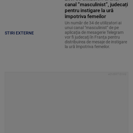
canal ”masculinist”, judecați
pentru instigare la ură
împotriva femeilor
Un număr de 34 de utilizatori ai
unui canal "masculinist" de pe
aplicaţia de mesagerie Telegram
STIRI EXTERNE
vor fi judecaţi în Franţa pentru
distribuirea de mesaje de instigare
la ură împotriva femeilor.