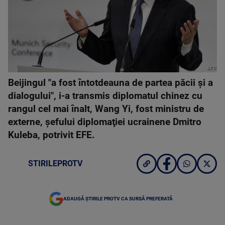
AFP
Beijingul "a fost întotdeauna de partea păcii şi a
dialogului", i-a transmis diplomatul chinez cu
rangul cel mai înalt, Wang Yi, fost ministru de
externe, şefului diplomaţiei ucrainene Dmitro
Kuleba, potrivit EFE.
STIRILEPROTV
ADAUGĂ ȘTIRILE PROTV CA SURSĂ PREFERATĂ