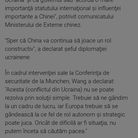
Ucraina" şi că guvernul său "acordă o mare
importanţă statutului internaţional şi influenţei
importante a Chinei", potrivit comunicatului
Ministerului de Externe chinez.
"Sper că China va continua să joace un rol
constructiv", a declarat şeful diplomaţiei
ucrainene.
În cadrul intervenţiei sale la Conferinţa de
securitate de la Munchen, Wang a declarat:
"Acesta (conflictul din Ucraina) nu se poate
rezolva prin soluţii simple. Trebuie să ne gândim
la un cadru de lucru, iar Europa trebuie să se
gândească la ce fel de rol autonom şi strategic
poate juca. Oricât de dificilă ar fi situaţia, nu
putem înceta să căutăm pacea."