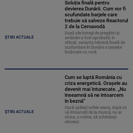
Soluția finală pentru
devierea Dunării. Cum vor fi
scufundate barjele care
trebuie să salveze Reactorul
2 de la Cernavodă
După zile întregi de pregătiri și
ȘTIRI ACTUALE
amânări a fost aprobată, în
sfârșit, varianta tehnică finală de
scufundare în Dunăre a barjelor
încărcate cu rocă.
Cum se luptă România cu
criza energetică. Orașele au
devenit mai întunecate. „Nu
înseamnă să ne întoarcem
în beznă”
Dacă spălați rufele seara, după ce
ȘTIRI ACTUALE
vă întoarceți de la muncă, nu ar
strica, o vreme, să schimbați
obiceiul.