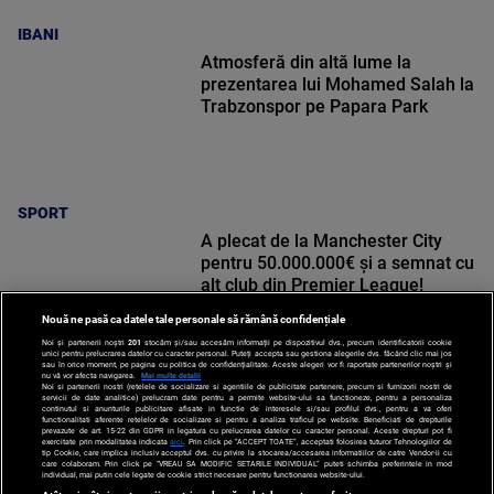
IBANI
Atmosferă din altă lume la
prezentarea lui Mohamed Salah la
Trabzonspor pe Papara Park
SPORT
A plecat de la Manchester City
pentru 50.000.000€ și a semnat cu
alt club din Premier League!
Nouă ne pasă ca datele tale personale să rămână confidențiale
Noi și partenerii noștri
201
stocăm și/sau accesăm informații pe dispozitivul dvs., precum identificatorii cookie
unici pentru prelucrarea datelor cu caracter personal. Puteți accepta sau gestiona alegerile dvs. făcând clic mai jos
sau în orice moment, pe pagina cu politica de confidențialitate. Aceste alegeri vor fi raportate partenerilor noștri și
nu vă vor afecta navigarea.
Mai multe detalii
Noi si partenerii nostri (retelele de socializare si agentiile de publicitate partenere, precum si furnizorii nostri de
SPORT
servicii de date analitice) prelucram date pentru a permite website-ului sa functioneze, pentru a personaliza
continutul si anunturile publicitare afisate in functie de interesele si/sau profilul dvs., pentru a va oferi
functionalitati aferente retelelor de socializare si pentru a analiza traficul pe website. Beneficiati de drepturile
prevazute de art. 15-22 din GDPR in legatura cu prelucrarea datelor cu caracter personal. Aceste drepturi pot fi
exercitate prin modalitatea indicata
aici
. Prin click pe “ACCEPT TOATE”, acceptati folosirea tuturor Tehnologiilor de
tip Cookie, care implica inclusiv acceptul dvs. cu privire la stocarea/accesarea informatiilor de catre Vendor-ii cu
care colaboram. Prin click pe “VREAU SA MODIFIC SETARILE INDIVIDUAL” puteti schimba preferintele in mod
individual, mai putin cele legate de cookie strict necesare pentru functionarea website-ului.