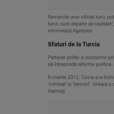
Remarcile unor oficiali turci, po
turcii, sunt departe de realitat
informează Agerpres.
Sfaturi de la Turcia
Partener politic şi economic privi
să întreprindă reforme politice,
În martie 2012, Turcia şi-a în
"criminal" şi "terorist". Ankara a
înarmaţi.