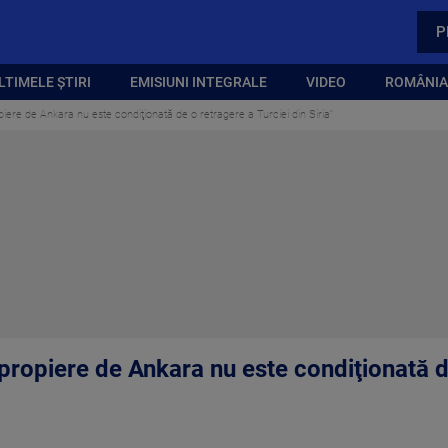
P
LTIMELE ȘTIRI
EMISIUNI INTEGRALE
VIDEO
ROMÂNIA,
iere de Ankara nu este condiţionată de o retragere a Turciei din Siria”
propiere de Ankara nu este condiţionată de