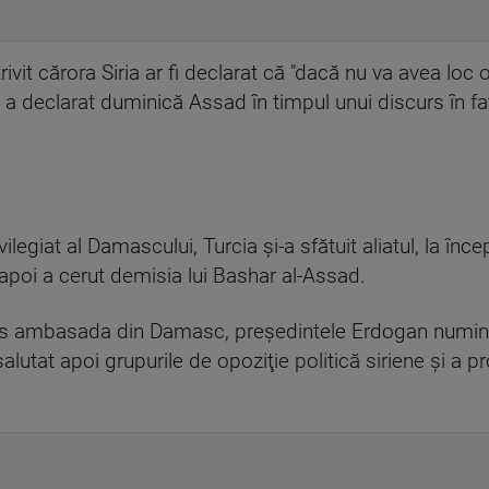
trivit cărora Siria ar fi declarat că "dacă nu va avea loc
e", a declarat duminică Assad în timpul unui discurs în 
legiat al Damascului, Turcia şi-a sfătuit aliatul, la înce
 apoi a cerut demisia lui Bashar al-Assad.
chis ambasada din Damasc, preşedintele Erdogan numin
 salutat apoi grupurile de opoziţie politică siriene şi a p