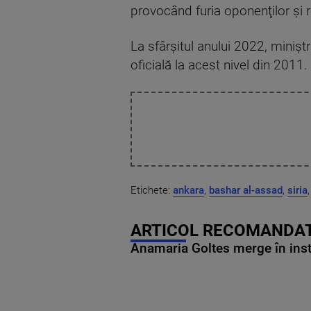
provocând furia oponenţilor şi re
La sfârşitul anului 2022, miniştr
oficială la acest nivel din 2011.
Etichete:
ankara
,
bashar al-assad
,
siria
ARTICOL RECOMANDAT
Anamaria Goltes merge în ins