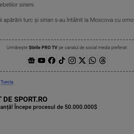
belilor sirieni.
ii apărării turc şi sirian s-au întâlnit la Moscova cu om
Urmărește
Știrile PRO TV
pe canalul de social media preferat:
,
Turcia
,
 DE SPORT.RO
tanță! Începe procesul de 50.000.000$