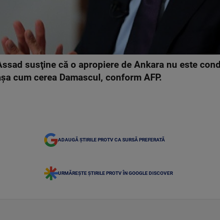
Assad susţine că o apropiere de Ankara nu este condi
n, aşa cum cerea Damascul, conform AFP.
ADAUGĂ ȘTIRILE PROTV CA SURSĂ PREFERATĂ
URMĂREȘTE ȘTIRILE PROTV ÎN GOOGLE DISCOVER