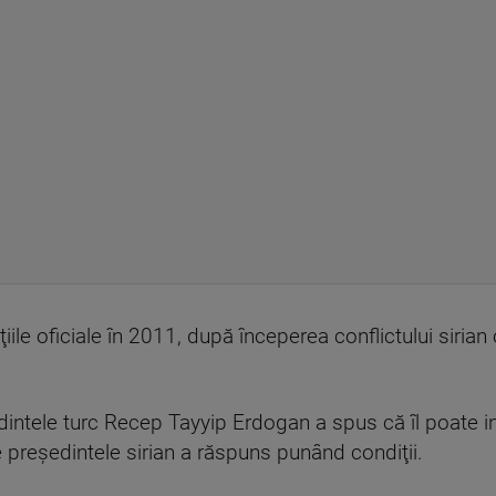
aţiile oficiale în 2011, după începerea conflictului siri
eşedintele turc Recep Tayyip Erdogan a spus că îl poate i
preşedintele sirian a răspuns punând condiţii.