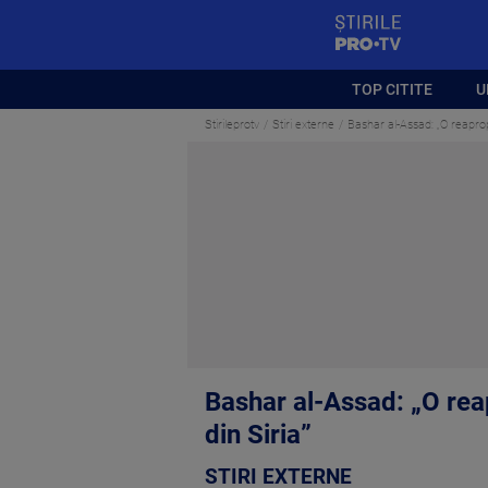
StirilePROTV
TOP CITITE
U
Stirileprotv
Stiri externe
Bashar al-Assad: „O reaprop
Bashar al-Assad: „O rea
din Siria”
STIRI EXTERNE