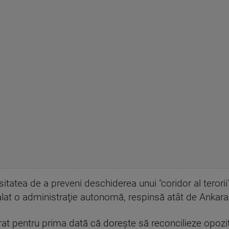
itatea de a preveni deschiderea unui "coridor al terorii" 
stalat o administraţie autonomă, respinsă atât de Ankar
t pentru prima dată că doreşte să reconcilieze opoziţia