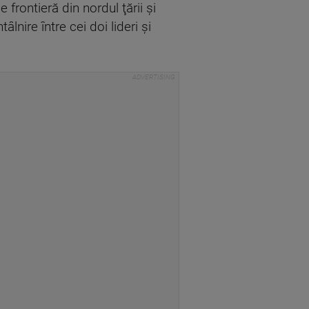
frontieră din nordul ţării şi
âlnire între cei doi lideri şi