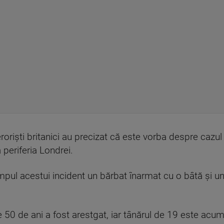
titeroriști britanici au precizat că este vorba despre cazu
 periferia Londrei.
timpul acestui incident un bărbat înarmat cu o bâtă și un 
0 de ani a fost arestgat, iar tânărul de 19 este acum î