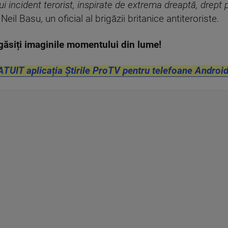
i incident terorist, inspirate de extrema dreaptă, drept 
 Neil Basu, un oficial al brigăzii britanice antiteroriste.
găsiți imaginile momentului din lume!
ATUIT aplicația Știrile ProTV pentru telefoane Android