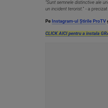
”Sunt semnele distinctive ale unu
un incident terorist.
” - a precizat
Pe
Instagram-ul Știrile ProTV
CLICK AICI pentru a instala GR