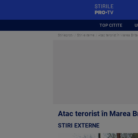
StirilePROTV
TOP CITITE
U
Stirileprotv
Stiri externe
Atac terorist în Marea Brita
Atac terorist în Marea Br
STIRI EXTERNE