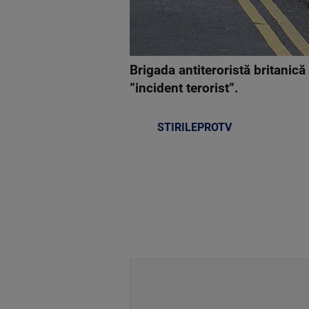
Brigada antiteroristă britanică
”incident terorist”.
STIRILEPROTV