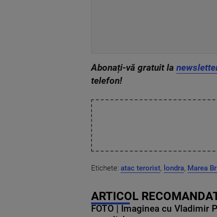
Abonați-vă gratuit la
newslette
telefon!
Etichete:
atac terorist
,
londra
,
Marea Br
ARTICOL RECOMANDAT
FOTO | Imaginea cu Vladimir Put