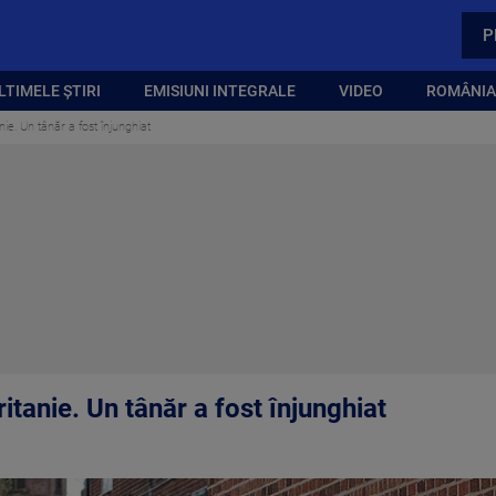
P
LTIMELE ȘTIRI
EMISIUNI INTEGRALE
VIDEO
ROMÂNIA,
nie. Un tânăr a fost înjunghiat
itanie. Un tânăr a fost înjunghiat