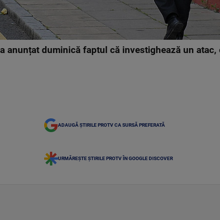
 a anunțat duminică faptul că investighează un atac, 
ADAUGĂ ȘTIRILE PROTV CA SURSĂ PREFERATĂ
URMĂREȘTE ȘTIRILE PROTV ÎN GOOGLE DISCOVER