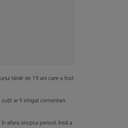
l unui tânăr de 19 ani care a fost
cuțit ar fi strigat comentarii
n afara oricprui pericol, însă a