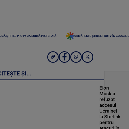
UGĂ ȘTIRILE PROTV CA SURSĂ PREFERATĂ
URMĂREȘTE ȘTIRILE PROTV ÎN GOOGLE 
CITEȘTE ȘI...
Elon
Musk a
refuzat
accesul
Ucrainei
la Starlink
pentru
atacuri în