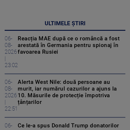
ULTIMELE ȘTIRI
06-
Reacția MAE după ce o româncă a fost
08-
arestată în Germania pentru spionaj în
2026
favoarea Rusiei
|
23:02
06-
Alerta West Nile: două persoane au
08-
murit, iar numărul cazurilor a ajuns la
2026
10. Măsurile de protecție împotriva
|
țânțarilor
22:51
06-
Ce le-a spus Donald Trump donatorilor