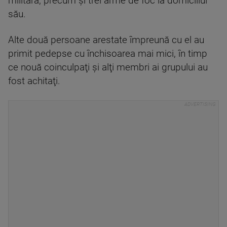
militară, precum şi trei arme de foc la domiciliul
său.
Alte două persoane arestate împreună cu el au
primit pedepse cu închisoarea mai mici, în timp
ce nouă coinculpaţi şi alţi membri ai grupului au
fost achitaţi.