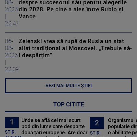
08-
despre succesorul său pentru alegerile
2026
din 2028. Pe cine a ales între Rubio și
|
Vance
22:47
06-
Zelenski vrea să rupă de Rusia un stat
08-
aliat tradițional al Moscovei. „Trebuie să-
2026
i despărțim”
|
22:09
VEZI MAI MULTE ȘTIRI
TOP CITITE
Unde se află cel mai scurt
Organismul 
1
2
pod din lume care desparte
populație di
STIRI
două țări europene. Are doar
o abilitate p
STIRI