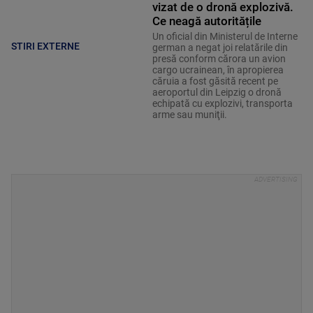
vizat de o dronă explozivă.
Ce neagă autoritățile
Un oficial din Ministerul de Interne
STIRI EXTERNE
german a negat joi relatările din
presă conform cărora un avion
cargo ucrainean, în apropierea
căruia a fost găsită recent pe
aeroportul din Leipzig o dronă
echipată cu explozivi, transporta
arme sau muniţii.