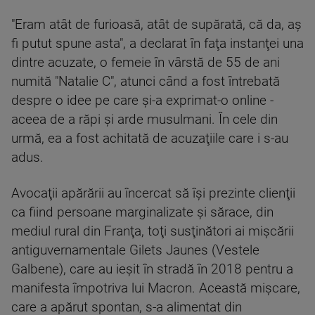
"Eram atât de furioasă, atât de supărată, că da, aş
fi putut spune asta", a declarat în faţa instanţei una
dintre acuzate, o femeie în vârstă de 55 de ani
numită "Natalie C", atunci când a fost întrebată
despre o idee pe care şi-a exprimat-o online -
aceea de a răpi şi arde musulmani. În cele din
urmă, ea a fost achitată de acuzaţiile care i s-au
adus.
Avocaţii apărării au încercat să îşi prezinte clienţii
ca fiind persoane marginalizate şi sărace, din
mediul rural din Franţa, toţi susţinători ai mişcării
antiguvernamentale Gilets Jaunes (Vestele
Galbene), care au ieşit în stradă în 2018 pentru a
manifesta împotriva lui Macron. Această mişcare,
care a apărut spontan, s-a alimentat din