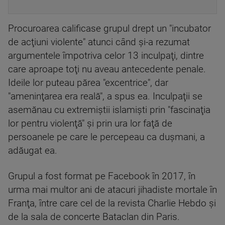
Procuroarea calificase grupul drept un "incubator
de acţiuni violente" atunci când şi-a rezumat
argumentele împotriva celor 13 inculpaţi, dintre
care aproape toţi nu aveau antecedente penale.
Ideile lor puteau părea "excentrice", dar
"ameninţarea era reală", a spus ea. Inculpaţii se
asemănau cu extremiştii islamişti prin "fascinaţia
lor pentru violenţă" şi prin ura lor faţă de
persoanele pe care le percepeau ca duşmani, a
adăugat ea.
Grupul a fost format pe Facebook în 2017, în
urma mai multor ani de atacuri jihadiste mortale în
Franţa, între care cel de la revista Charlie Hebdo şi
de la sala de concerte Bataclan din Paris.