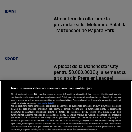
IBANI
Atmosferă din altă lume la
prezentarea lui Mohamed Salah la
Trabzonspor pe Papara Park
SPORT
A plecat de la Manchester City
pentru 50.000.000€ și a semnat cu
alt club din Premier League!
Nouă ne pasă ca datele tale personale să rămână confidențiale
Noi și partenerii noștri
201
stocăm și/sau accesăm informații pe dispozitivul dvs., precum identificatorii cookie
unici pentru prelucrarea datelor cu caracter personal. Puteți accepta sau gestiona alegerile dvs. făcând clic mai jos
sau în orice moment, pe pagina cu politica de confidențialitate. Aceste alegeri vor fi raportate partenerilor noștri și
nu vă vor afecta navigarea.
Mai multe detalii
SPORT
Noi si partenerii nostri (retelele de socializare si agentiile de publicitate partenere, precum si furnizorii nostri de
servicii de date analitice) prelucram date pentru a permite website-ului sa functioneze, pentru a personaliza
continutul si anunturile publicitare afisate in functie de interesele si/sau profilul dvs., pentru a va oferi
functionalitati aferente retelelor de socializare si pentru a analiza traficul pe website. Beneficiati de drepturile
prevazute de art. 15-22 din GDPR in legatura cu prelucrarea datelor cu caracter personal. Aceste drepturi pot fi
exercitate prin modalitatea indicata
aici
. Prin click pe “ACCEPT TOATE”, acceptati folosirea tuturor Tehnologiilor de
tip Cookie, care implica inclusiv acceptul dvs. cu privire la stocarea/accesarea informatiilor de catre Vendor-ii cu
care colaboram. Prin click pe “VREAU SA MODIFIC SETARILE INDIVIDUAL” puteti schimba preferintele in mod
individual, mai putin cele legate de cookie strict necesare pentru functionarea website-ului.