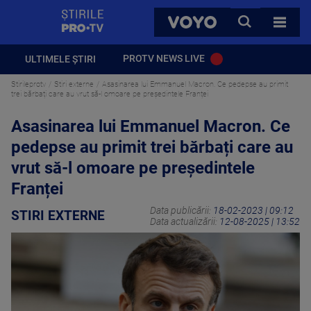
StirilePROTV
CAUTA
VOYO
TOATE 
PROTV NEWS LIVE
ULTIMELE ȘTIRI
Stirileprotv
Stiri externe
Asasinarea lui Emmanuel Macron. Ce pedepse au primit
trei bărbați care au vrut să-l omoare pe președintele Franței
Asasinarea lui Emmanuel Macron. Ce
pedepse au primit trei bărbați care au
vrut să-l omoare pe președintele
Franței
Data publicării:
18-02-2023 | 09:12
STIRI EXTERNE
Data actualizării:
12-08-2025 | 13:52