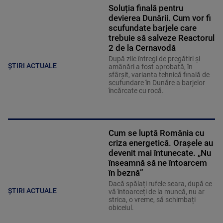
Soluția finală pentru
devierea Dunării. Cum vor fi
scufundate barjele care
trebuie să salveze Reactorul
2 de la Cernavodă
După zile întregi de pregătiri și
ȘTIRI ACTUALE
amânări a fost aprobată, în
sfârșit, varianta tehnică finală de
scufundare în Dunăre a barjelor
încărcate cu rocă.
Cum se luptă România cu
criza energetică. Orașele au
devenit mai întunecate. „Nu
înseamnă să ne întoarcem
în beznă”
Dacă spălați rufele seara, după ce
ȘTIRI ACTUALE
vă întoarceți de la muncă, nu ar
strica, o vreme, să schimbați
obiceiul.