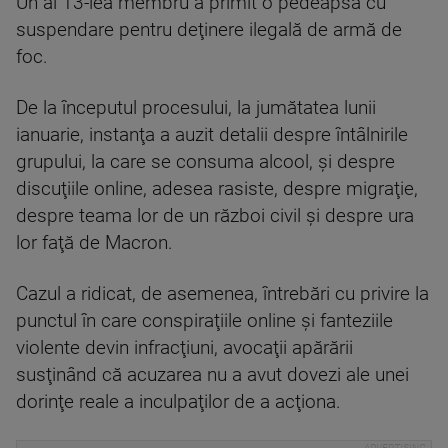
Un al 13-lea membru a primit o pedeapsă cu
suspendare pentru deţinere ilegală de armă de
foc.
De la începutul procesului, la jumătatea lunii
ianuarie, instanţa a auzit detalii despre întâlnirile
grupului, la care se consuma alcool, şi despre
discuţiile online, adesea rasiste, despre migraţie,
despre teama lor de un război civil şi despre ura
lor faţă de Macron.
Cazul a ridicat, de asemenea, întrebări cu privire la
punctul în care conspiraţiile online şi fanteziile
violente devin infracţiuni, avocaţii apărării
susţinând că acuzarea nu a avut dovezi ale unei
dorinţe reale a inculpaţilor de a acţiona.