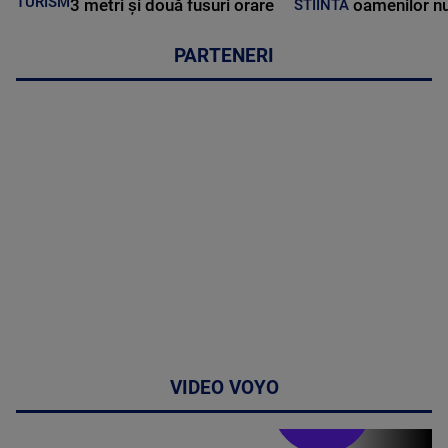
TURISM
3 metri și două fusuri orare
oamenilor nu
STIINTA
PARTENERI
VIDEO VOYO