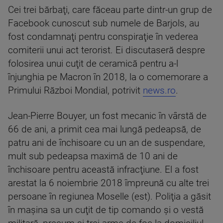
Cei trei bărbaţi, care făceau parte dintr-un grup de
Facebook cunoscut sub numele de Barjols, au
fost condamnaţi pentru conspiraţie în vederea
comiterii unui act terorist. Ei discutaseră despre
folosirea unui cuţit de ceramică pentru a-l
înjunghia pe Macron în 2018, la o comemorare a
Primului Război Mondial, potrivit
news.ro
.
Jean-Pierre Bouyer, un fost mecanic în vârstă de
66 de ani, a primit cea mai lungă pedeapsă, de
patru ani de închisoare cu un an de suspendare,
mult sub pedeapsa maximă de 10 ani de
închisoare pentru această infracţiune. El a fost
arestat la 6 noiembrie 2018 împreună cu alte trei
persoane în regiunea Moselle (est). Poliţia a găsit
în maşina sa un cuţit de tip comando şi o vestă