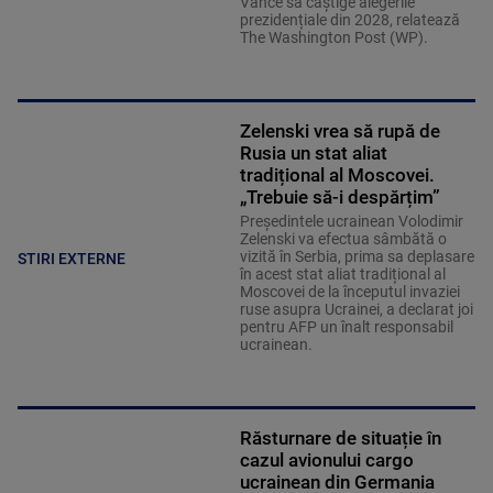
Vance să câștige alegerile
prezidențiale din 2028, relatează
The Washington Post (WP).
Zelenski vrea să rupă de
Rusia un stat aliat
tradițional al Moscovei.
„Trebuie să-i despărțim”
Președintele ucrainean Volodimir
Zelenski va efectua sâmbătă o
vizită în Serbia, prima sa deplasare
STIRI EXTERNE
în acest stat aliat tradițional al
Moscovei de la începutul invaziei
ruse asupra Ucrainei, a declarat joi
pentru AFP un înalt responsabil
ucrainean.
Răsturnare de situație în
cazul avionului cargo
ucrainean din Germania