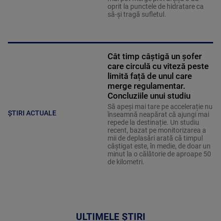
oprit la punctele de hidratare ca
să-și tragă sufletul.
Cât timp câștigă un șofer
care circulă cu viteză peste
limită față de unul care
merge regulamentar.
Concluziile unui studiu
Să apeși mai tare pe accelerație nu
ȘTIRI ACTUALE
înseamnă neapărat că ajungi mai
repede la destinație. Un studiu
recent, bazat pe monitorizarea a
mii de deplasări arată că timpul
câștigat este, în medie, de doar un
minut la o călătorie de aproape 50
de kilometri.
ULTIMELE ȘTIRI