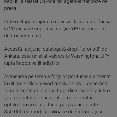
beciuri, a relatat un localnic agenţiei franceze de
presă.
Este o etapă majoră a ofensivei lansate de Turcia
la 20 ianuarie împotriva miliţiei YPG în apropiere
de frontiera turcă.
Această facţiune, catalogată drept "teroristă" de
Ankara, este un aliat valoros al Washingtonului în
lupta împotriva jihadiştilor.
Avansarea pe teren a forţelor pro-turce a antrenat
în ultimele zile un exod masiv de civili, generând
temeri legate de o nouă tragedie umanitară într-o
ţară devastată de un conflict ce a intrat în al
optulea an şi care a făcut până acum peste
350.000 de morţi şi milioane de strămutaţi şi