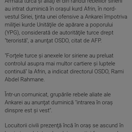
Armata turcă şi aliaţi ei din rândul rebelilor sirieni
au intrat duminică în oraşul kurd Afrin, în nord-
vestul Siriei, ţinta unei ofensive a Ankarei împotriva
miliţiei kurde Unităţile de apărare a poporului
(YPG), considerată de autorităţile turce drept
"teroristă", a anunţat OSDO, citat de AFP.
"Forţele turce şi anexele lor siriene au preluat
controlul asupra mai multor cartiere şi luptele
continuă" la Afrin, a indicat directorul OSDO, Rami
Abdel Rahmane.
Într-un comunicat, grupările rebele aliate ale
Ankarei au anunţat duminică "intrarea în oraş
dinspre est şi vest".
Locuitorii civili prezenţă încă în oraş se ascund în