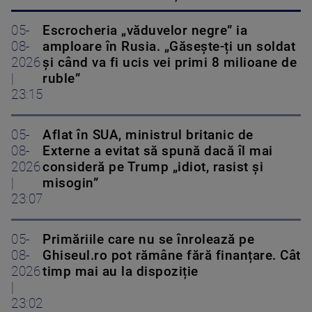
05-
Escrocheria „văduvelor negre” ia
08-
amploare în Rusia. „Găsește-ți un soldat
2026
și când va fi ucis vei primi 8 milioane de
|
ruble”
23:15
05-
Aflat în SUA, ministrul britanic de
08-
Externe a evitat să spună dacă îl mai
2026
consideră pe Trump „idiot, rasist și
|
misogin”
23:07
05-
Primăriile care nu se înrolează pe
08-
Ghiseul.ro pot rămâne fără finanțare. Cât
2026
timp mai au la dispoziție
|
23:02