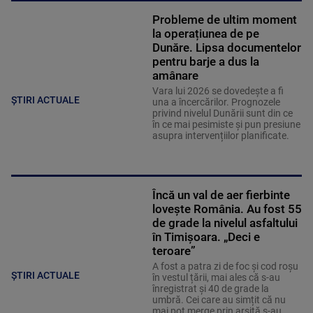
Probleme de ultim moment
la operațiunea de pe
Dunăre. Lipsa documentelor
pentru barje a dus la
amânare
Vara lui 2026 se dovedește a fi
ȘTIRI ACTUALE
una a încercărilor. Prognozele
privind nivelul Dunării sunt din ce
în ce mai pesimiste și pun presiune
asupra intervențiilor planificate.
Încă un val de aer fierbinte
lovește România. Au fost 55
de grade la nivelul asfaltului
în Timișoara. „Deci e
teroare”
A fost a patra zi de foc și cod roșu
ȘTIRI ACTUALE
în vestul țării, mai ales că s-au
înregistrat și 40 de grade la
umbră. Cei care au simțit că nu
mai pot merge prin arșiță s-au