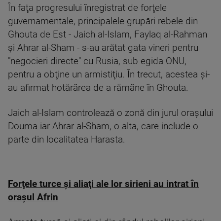
În faţa progresului înregistrat de forţele
guvernamentale, principalele grupări rebele din
Ghouta de Est - Jaich al-Islam, Faylaq al-Rahman
şi Ahrar al-Sham - s-au arătat gata vineri pentru
"negocieri directe" cu Rusia, sub egida ONU,
pentru a obţine un armistiţiu. În trecut, acestea şi-
au afirmat hotărârea de a rămâne în Ghouta.
Jaich al-Islam controlează o zonă din jurul oraşului
Douma iar Ahrar al-Sham, o alta, care include o
parte din localitatea Harasta.
Forţele turce şi aliaţi ale lor sirieni au intrat în
oraşul Afrin