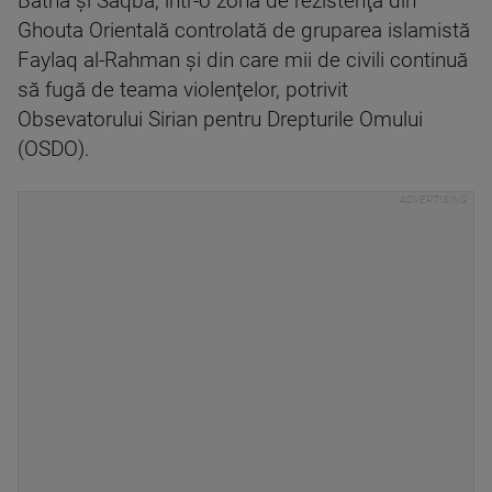
Batna şi Saqba, într-o zonă de rezistenţă din
Ghouta Orientală controlată de gruparea islamistă
Faylaq al-Rahman şi din care mii de civili continuă
să fugă de teama violenţelor, potrivit
Obsevatorului Sirian pentru Drepturile Omului
(OSDO).