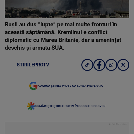
GETTY
Ruşii au dus ”lupte” pe mai multe fronturi în
această săptămână. Kremlinul e conflict
diplomatic cu Marea Britanie, dar a amenințat
deschis și armata SUA.
STIRILEPROTV
ADAUGĂ ȘTIRILE PROTV CA SURSĂ PREFERATĂ
URMĂREȘTE ȘTIRILE PROTV ÎN GOOGLE DISCOVER