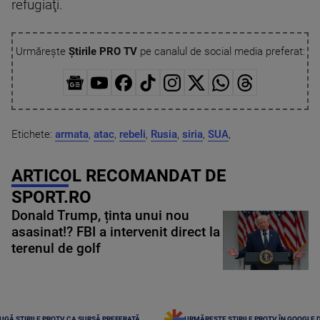
refugiaţi.
Urmărește
Știrile PRO TV
pe canalul de social media preferat:
Etichete:
armata
,
atac
,
rebeli
,
Rusia
,
siria
,
SUA
,
ARTICOL RECOMANDAT DE
SPORT.RO
Donald Trump, ținta unui nou
asasinat!? FBI a intervenit direct la
terenul de golf
UGĂ ȘTIRILE PROTV CA SURSĂ PREFERATĂ
URMĂREȘTE ȘTIRILE PROTV ÎN GOOGLE 