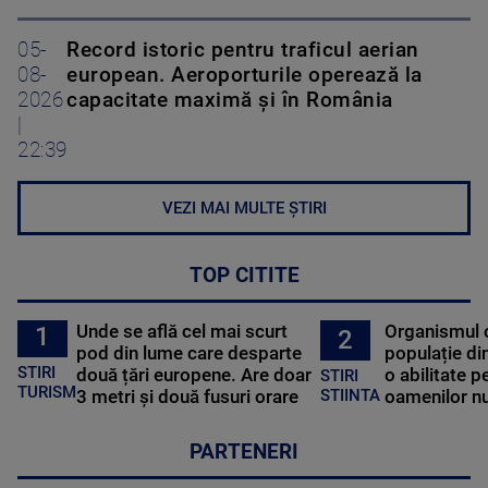
05-
Record istoric pentru traficul aerian
08-
european. Aeroporturile operează la
2026
capacitate maximă și în România
|
22:39
VEZI MAI MULTE ȘTIRI
TOP CITITE
Unde se află cel mai scurt
Organismul 
1
2
pod din lume care desparte
populație di
STIRI
două țări europene. Are doar
o abilitate p
STIRI
TURISM
3 metri și două fusuri orare
oamenilor nu
STIINTA
PARTENERI