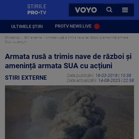
StirilePROTV
CAUTA
VOYO
TOATE 
PROTV NEWS LIVE
ULTIMELE ȘTIRI
Stirileprotv
Stiri externe
Armata rusă a trimis nave de război și amenință armata
SUA cu acțiuni
Armata rusă a trimis nave de război și
amenință armata SUA cu acțiuni
Data publicării:
18-03-2018 | 10:38
STIRI EXTERNE
Data actualizării:
14-08-2025 | 22:58