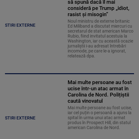
să spună dacă îl mai
consideră pe Trump „idiot,
rasist și misogin”
Noul ministru de externe britanic
STIRI EXTERNE
Ed Miliband a discutat miercuri cu
secretarul de stat american Marco
Rubio, fiind invitatul acestuia la
Washington, iar cu această ocazie
jurnaliştii i-au adresat întrebări
incomode, pe care le-a ignorat,
relatează dpa.
Mai multe persoane au fost
ucise într-un atac armat în
Carolina de Nord. Polițiștii
caută vinovatul
Mai multe persoane au fost ucise,
iar cel puțin o persoană a ajuns la
spital în urma unui atac armat
STIRI EXTERNE
produs în Prospect Hill, din statul
american Carolina de Nord.