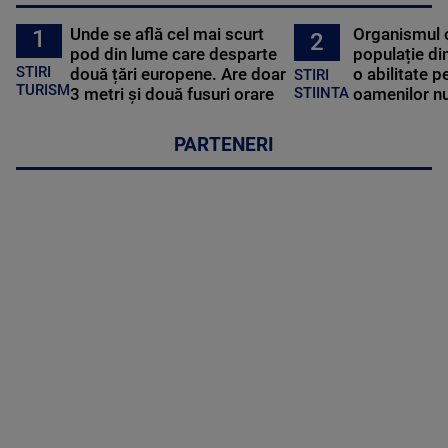
Unde se află cel mai scurt
Organismul 
1
2
pod din lume care desparte
populație di
STIRI
două țări europene. Are doar
o abilitate p
STIRI
TURISM
3 metri și două fusuri orare
oamenilor nu
STIINTA
PARTENERI