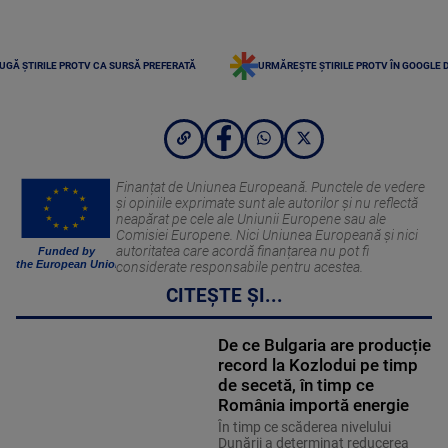
UGĂ ȘTIRILE PROTV CA SURSĂ PREFERATĂ
URMĂREȘTE ȘTIRILE PROTV ÎN GOOGLE 
Finanțat de Uniunea Europeană. Punctele de vedere
și opiniile exprimate sunt ale autorilor și nu reflectă
neapărat pe cele ale Uniunii Europene sau ale
Comisiei Europene. Nici Uniunea Europeană și nici
autoritatea care acordă finanțarea nu pot fi
Funded by
the European Union
considerate responsabile pentru acestea.
CITEȘTE ȘI...
De ce Bulgaria are producție
record la Kozlodui pe timp
de secetă, în timp ce
România importă energie
În timp ce scăderea nivelului
Dunării a determinat reducerea