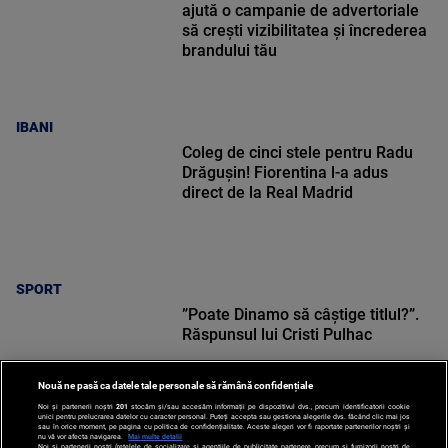
ajută o campanie de advertoriale
să crești vizibilitatea și încrederea
brandului tău
IBANI
Coleg de cinci stele pentru Radu
Drăgușin! Fiorentina l-a adus
direct de la Real Madrid
SPORT
”Poate Dinamo să câștige titlul?”.
Răspunsul lui Cristi Pulhac
Nouă ne pasă ca datele tale personale să rămână confidențiale
Noi și partenerii noștri
201
stocăm și/sau accesăm informații pe dispozitivul dvs., precum identificatorii cookie
unici pentru prelucrarea datelor cu caracter personal. Puteți accepta sau gestiona alegerile dvs. făcând clic mai jos
sau în orice moment, pe pagina cu politica de confidențialitate. Aceste alegeri vor fi raportate partenerilor noștri și
nu vă vor afecta navigarea.
Mai multe detalii
Noi si partenerii nostri (retelele de socializare si agentiile de publicitate partenere, precum si furnizorii nostri de