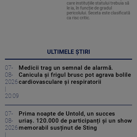
care instituțiile statului trebuia să
le ia, în funcție de gradul
pericolului. Seceta este clasificată
ca risc critic.
ULTIMELE ȘTIRI
07-
Medicii trag un semnal de alarmă.
08-
Canicula și frigul brusc pot agrava bolile
2026
cardiovasculare și respiratorii
|
20:09
07-
Prima noapte de Untold, un succes
08-
uriaș. 120.000 de participanți și un show
2026
memorabil susținut de Sting
|