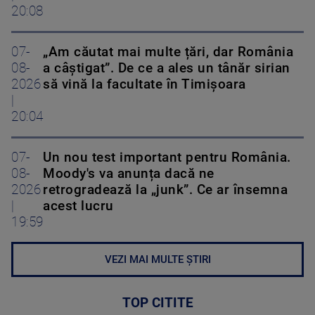
20:08
07-
„Am căutat mai multe țări, dar România
08-
a câștigat”. De ce a ales un tânăr sirian
2026
să vină la facultate în Timișoara
|
20:04
07-
Un nou test important pentru România.
08-
Moody's va anunța dacă ne
2026
retrogradează la „junk”. Ce ar însemna
|
acest lucru
19:59
VEZI MAI MULTE ȘTIRI
TOP CITITE