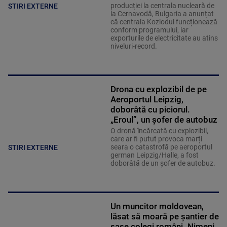
producției la centrala nucleară de
STIRI EXTERNE
la Cernavodă, Bulgaria a anunțat
că centrala Kozlodui funcționează
conform programului, iar
exporturile de electricitate au atins
niveluri-record.
Drona cu explozibil de pe
Aeroportul Leipzig,
doborâtă cu piciorul.
„Eroul”, un șofer de autobuz
O dronă încărcată cu explozibil,
care ar fi putut provoca marți
seara o catastrofă pe aeroportul
STIRI EXTERNE
german Leipzig/Halle, a fost
doborâtă de un șofer de autobuz.
Un muncitor moldovean,
lăsat să moară pe șantier de
șase colegi români. Nimeni