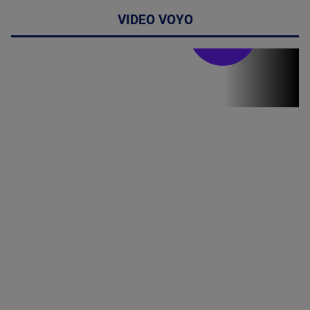
VIDEO VOYO
Stirile PRO TV
Stirile PRO
TV # 17.00 -
07 August
2026
MAI
MULTE
DETALII