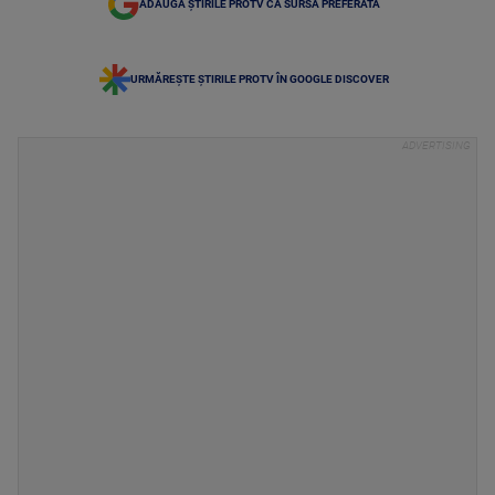
ADAUGĂ ȘTIRILE PROTV CA SURSĂ PREFERATĂ
URMĂREȘTE ȘTIRILE PROTV ÎN GOOGLE DISCOVER