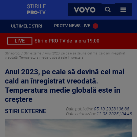
StirilePROTV
CAUTA
VOYO
TOATE 
PROTV NEWS LIVE
ULTIMELE ȘTIRI
LIVE
Știrile PRO TV de la ora 19:00
Stirileprotv
Stiri externe
Anul 2023, pe cale să devină cel mai cald an înregistrat
vreodată. Temperatura medie globală este în creștere
Anul 2023, pe cale să devină cel mai
cald an înregistrat vreodată.
Temperatura medie globală este în
creștere
Data publicării:
05-10-2023 | 06:38
STIRI EXTERNE
Data actualizării:
12-08-2025 | 04:45