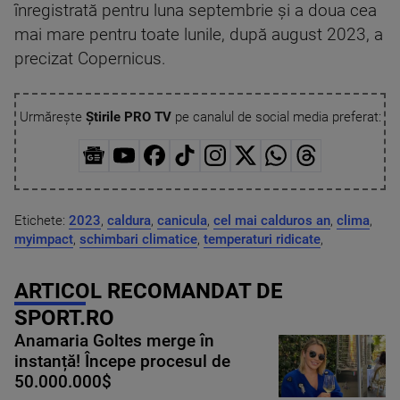
înregistrată pentru luna septembrie şi a doua cea
mai mare pentru toate lunile, după august 2023, a
precizat Copernicus.
Urmărește
Știrile PRO TV
pe canalul de social media preferat:
Etichete:
2023
,
caldura
,
canicula
,
cel mai calduros an
,
clima
,
myimpact
,
schimbari climatice
,
temperaturi ridicate
,
ARTICOL RECOMANDAT DE
SPORT.RO
Anamaria Goltes merge în
instanță! Începe procesul de
50.000.000$