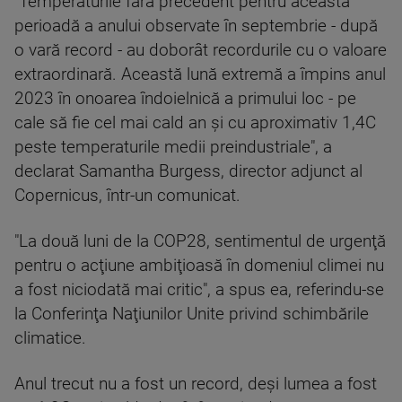
"Temperaturile fără precedent pentru această
perioadă a anului observate în septembrie - după
o vară record - au doborât recordurile cu o valoare
extraordinară. Această lună extremă a împins anul
2023 în onoarea îndoielnică a primului loc - pe
cale să fie cel mai cald an şi cu aproximativ 1,4C
peste temperaturile medii preindustriale", a
declarat Samantha Burgess, director adjunct al
Copernicus, într-un comunicat.
"La două luni de la COP28, sentimentul de urgenţă
pentru o acţiune ambiţioasă în domeniul climei nu
a fost niciodată mai critic", a spus ea, referindu-se
la Conferinţa Naţiunilor Unite privind schimbările
climatice.
Anul trecut nu a fost un record, deşi lumea a fost