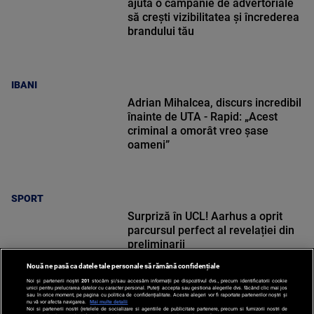
ajută o campanie de advertoriale
să crești vizibilitatea și încrederea
brandului tău
IBANI
Adrian Mihalcea, discurs incredibil
înainte de UTA - Rapid: „Acest
criminal a omorât vreo șase
oameni”
SPORT
Surpriză în UCL! Aarhus a oprit
parcursul perfect al revelației din
preliminarii
Nouă ne pasă ca datele tale personale să rămână confidențiale
Noi și partenerii noștri
201
stocăm și/sau accesăm informații pe dispozitivul dvs., precum identificatorii cookie
unici pentru prelucrarea datelor cu caracter personal. Puteți accepta sau gestiona alegerile dvs. făcând clic mai jos
sau în orice moment, pe pagina cu politica de confidențialitate. Aceste alegeri vor fi raportate partenerilor noștri și
nu vă vor afecta navigarea.
Mai multe detalii
Noi si partenerii nostri (retelele de socializare si agentiile de publicitate partenere, precum si furnizorii nostri de
SPORT