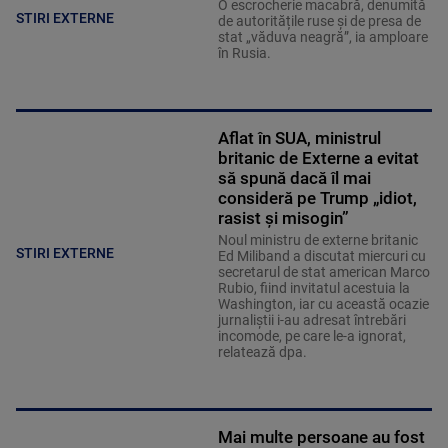
O escrocherie macabră, denumită
STIRI EXTERNE
de autoritățile ruse și de presa de
stat „văduva neagră”, ia amploare
în Rusia.
Aflat în SUA, ministrul
britanic de Externe a evitat
să spună dacă îl mai
consideră pe Trump „idiot,
rasist și misogin”
Noul ministru de externe britanic
STIRI EXTERNE
Ed Miliband a discutat miercuri cu
secretarul de stat american Marco
Rubio, fiind invitatul acestuia la
Washington, iar cu această ocazie
jurnaliştii i-au adresat întrebări
incomode, pe care le-a ignorat,
relatează dpa.
Mai multe persoane au fost