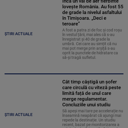
Încă un val de aer fierbinte
lovește România. Au fost 55
de grade la nivelul asfaltului
în Timișoara. „Deci e
teroare”
A fost a patra zi de foc și cod roșu
ȘTIRI ACTUALE
în vestul țării, mai ales că s-au
înregistrat și 40 de grade la
umbră. Cei care au simțit că nu
mai pot merge prin arșiță s-au
oprit la punctele de hidratare ca
să-și tragă sufletul.
Cât timp câștigă un șofer
care circulă cu viteză peste
limită față de unul care
merge regulamentar.
Concluziile unui studiu
Să apeși mai tare pe accelerație nu
ȘTIRI ACTUALE
înseamnă neapărat că ajungi mai
repede la destinație. Un studiu
recent, bazat pe monitorizarea a