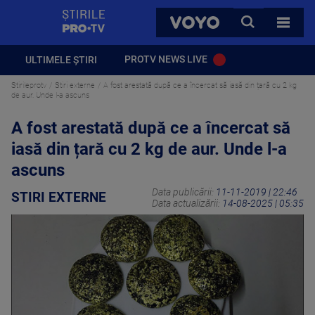
StirilePROTV
CAUTA
VOYO
TOATE 
PROTV NEWS LIVE
ULTIMELE ȘTIRI
Stirileprotv
Stiri externe
A fost arestată după ce a încercat să iasă din țară cu 2 kg
de aur. Unde l-a ascuns
A fost arestată după ce a încercat să
iasă din țară cu 2 kg de aur. Unde l-a
ascuns
Data publicării:
11-11-2019 | 22:46
STIRI EXTERNE
Data actualizării:
14-08-2025 | 05:35