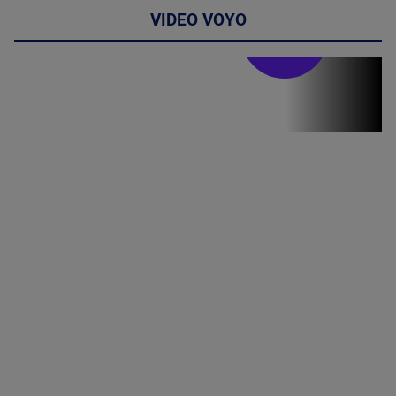
VIDEO VOYO
Stirile PRO TV
Stirile PRO
TV # 19.00 -
05 August
2026
MAI
MULTE
DETALII