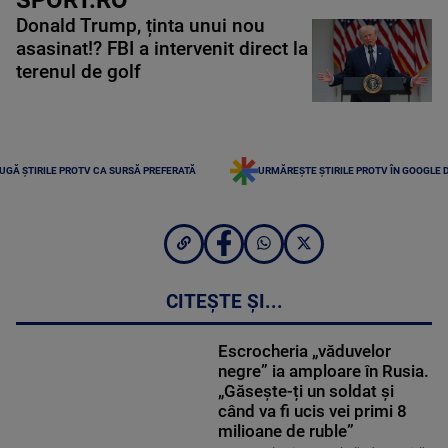
Donald Trump, ținta unui nou
asasinat!? FBI a intervenit direct la
terenul de golf
UGĂ ȘTIRILE PROTV CA SURSĂ PREFERATĂ
URMĂREȘTE ȘTIRILE PROTV ÎN GOOGLE 
CITEȘTE ȘI...
Escrocheria „văduvelor
negre” ia amploare în Rusia.
„Găsește-ți un soldat și
când va fi ucis vei primi 8
milioane de ruble”