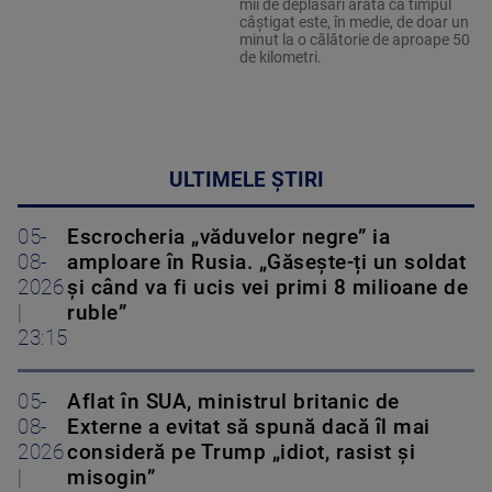
mii de deplasări arată că timpul
câștigat este, în medie, de doar un
minut la o călătorie de aproape 50
de kilometri.
ULTIMELE ȘTIRI
05-
Escrocheria „văduvelor negre” ia
08-
amploare în Rusia. „Găsește-ți un soldat
2026
și când va fi ucis vei primi 8 milioane de
|
ruble”
23:15
05-
Aflat în SUA, ministrul britanic de
08-
Externe a evitat să spună dacă îl mai
2026
consideră pe Trump „idiot, rasist și
|
misogin”