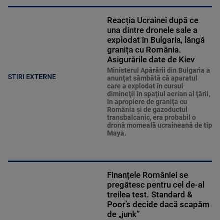
Reacția Ucrainei după ce
una dintre dronele sale a
explodat în Bulgaria, lângă
granița cu România.
Asigurările date de Kiev
Ministerul Apărării din Bulgaria a
STIRI EXTERNE
anunţat sâmbătă că aparatul
care a explodat în cursul
dimineţii în spaţiul aerian al ţării,
în apropiere de graniţa cu
România şi de gazoductul
transbalcanic, era probabil o
dronă momeală ucraineană de tip
Maya.
Finanțele României se
pregătesc pentru cel de-al
treilea test. Standard &
Poor’s decide dacă scapăm
de „junk”