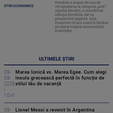
România a scapat din nou de
STIRI ECONOMICE
retrogradarea la categoria „junk”.
Agenția Moody's, a reconfirmat
ratingul României, dar cu
perspectivă negativă. Asta
înseamnă că țara noastră rămâne
pe ultima treaptă recomandată
investițiilor.
ULTIMELE ȘTIRI
09-
Marea Ionică vs. Marea Egee. Cum alegi
08-
insula grecească perfectă în funcție de
2026
stilul tău de vacanță
|
10:41
09-
Lionel Messi a revenit în Argentina