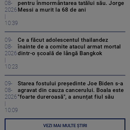
08-
pentru înmormântarea tatălui său. Jorge
2026
Messi a murit la 68 de ani
|
10:39
09-
Ce a făcut adolescentul thailandez
08-
înainte de a comite atacul armat mortal
2026
dintr-o școală de lângă Bangkok
|
10:23
09-
Starea fostului președinte Joe Biden s-a
08-
agravat din cauza cancerului. Boala este
2026
"foarte dureroasă", a anunțat fiul său
|
10:09
VEZI MAI MULTE ȘTIRI