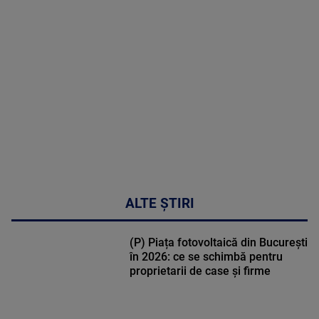
MAI
MULTE
DETALII
30:33
ALTE ȘTIRI
(P) Piața fotovoltaică din București
în 2026: ce se schimbă pentru
proprietarii de case și firme