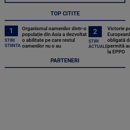
TOP CITITE
Organismul oamenilor dintr-o
Victorie p
1
2
populație din Asia a dezvoltat
Europeană
o abilitate pe care restul
obligată d
STIRI
ȘTIRI
oamenilor nu o au
permită au
STIINTA
ACTUALE
la EPPO
PARTENERI