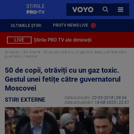
StirilePROTV
CAUTA
VOYO
TOATE 
PROTV NEWS LIVE
ULTIMELE ȘTIRI
LIVE
Știrile PRO TV ale dimineții
Stirileprotv
Stiri externe
50 de copii, otrăviți cu un gaz toxic. Gestul unei fetițe către
guvernatorul Moscovei
50 de copii, otrăviți cu un gaz toxic.
Gestul unei fetițe către guvernatorul
Moscovei
Data publicării:
22-03-2018 | 09:54
STIRI EXTERNE
Data actualizării:
14-08-2025 | 22:51