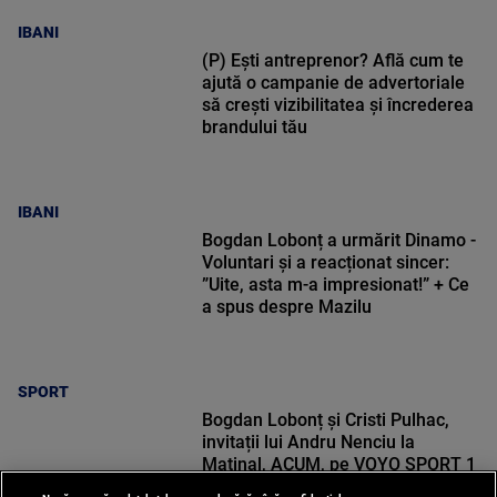
IBANI
(P) Ești antreprenor? Află cum te
ajută o campanie de advertoriale
să crești vizibilitatea și încrederea
brandului tău
IBANI
Bogdan Lobonț a urmărit Dinamo -
Voluntari și a reacționat sincer:
”Uite, asta m-a impresionat!” + Ce
a spus despre Mazilu
SPORT
Bogdan Lobonț și Cristi Pulhac,
invitații lui Andru Nenciu la
Matinal, ACUM, pe VOYO SPORT 1