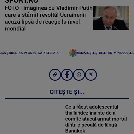
SPORT.RO
FOTO | Imaginea cu Vladimir Putin
care a stârnit revoltă! Ucrainenii
acuză lipsă de reacție la nivel
mondial
UGĂ ȘTIRILE PROTV CA SURSĂ PREFERATĂ
URMĂREȘTE ȘTIRILE PROTV ÎN GOOGLE 
CITEȘTE ȘI...
Ce a făcut adolescentul
thailandez înainte de a
comite atacul armat mortal
dintr-o școală de lângă
Bangkok