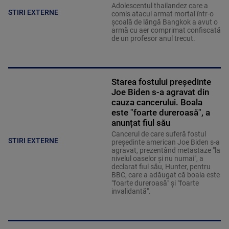
Adolescentul thailandez care a
STIRI EXTERNE
comis atacul armat mortal într-o
şcoală de lângă Bangkok a avut o
armă cu aer comprimat confiscată
de un profesor anul trecut.
Starea fostului președinte
Joe Biden s-a agravat din
cauza cancerului. Boala
este "foarte dureroasă", a
anunțat fiul său
Cancerul de care suferă fostul
STIRI EXTERNE
preşedinte american Joe Biden s-a
agravat, prezentând metastaze "la
nivelul oaselor şi nu numai", a
declarat fiul său, Hunter, pentru
BBC, care a adăugat că boala este
"foarte dureroasă" şi "foarte
invalidantă".