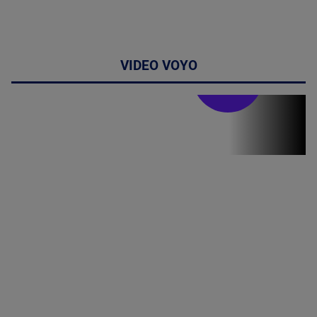
VIDEO VOYO
Stirile PRO TV
Stirile PRO
TV # 19.00 -
8 August
2026