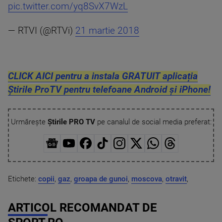
pic.twitter.com/yq8SvX7WzL
— RTVI (@RTVi)
21 martie 2018
CLICK AICI pentru a instala GRATUIT aplicația
Știrile ProTV pentru telefoane Android și iPhone!
Urmărește
Știrile PRO TV
pe canalul de social media preferat:
Etichete:
copii
,
gaz
,
groapa de gunoi
,
moscova
,
otravit
,
ARTICOL RECOMANDAT DE