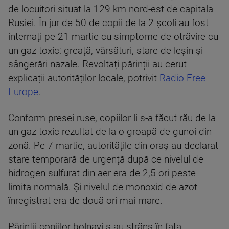
de locuitori situat la 129 km nord-est de capitala
Rusiei. În jur de 50 de copii de la 2 școli au fost
internați pe 21 martie cu simptome de otrăvire cu
un gaz toxic: greață, vărsături, stare de leșin și
sângerări nazale. Revoltați părinții au cerut
explicații autorităților locale, potrivit
Radio Free
Europe
.
Conform presei ruse, copiilor li s-a făcut rău de la
un gaz toxic rezultat de la o groapă de gunoi din
zonă. Pe 7 martie, autoritățile din oraș au declarat
stare temporară de urgență după ce nivelul de
hidrogen sulfurat din aer era de 2,5 ori peste
limita normală. Și nivelul de monoxid de azot
înregistrat era de două ori mai mare.
Părinții copiilor bolnavi s-au strâns în fața