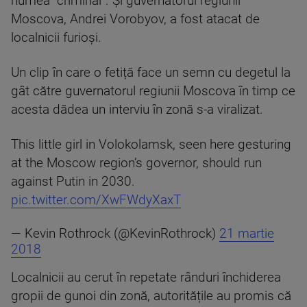
numea ”criminal”. Și guvernatorul regiunii
Moscova, Andrei Vorobyov, a fost atacat de
localnicii furioși.
Un clip în care o fetiță face un semn cu degetul la
gât către guvernatorul regiunii Moscova în timp ce
acesta dădea un interviu în zonă s-a viralizat.
This little girl in Volokolamsk, seen here gesturing
at the Moscow region’s governor, should run
against Putin in 2030.
pic.twitter.com/XwFWdyXaxT
— Kevin Rothrock (@KevinRothrock)
21 martie
2018
Localnicii au cerut în repetate rânduri închiderea
gropii de gunoi din zonă, autoritățile au promis că