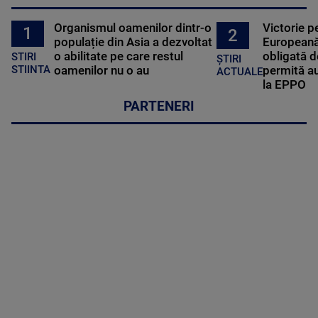
Organismul oamenilor dintr-o
Victorie p
1
2
populație din Asia a dezvoltat
Europeană
o abilitate pe care restul
obligată d
STIRI
ȘTIRI
oamenilor nu o au
permită au
STIINTA
ACTUALE
la EPPO
PARTENERI