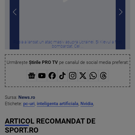
Rusia a lansat un atac masiv asupra Ucrainei. Și Kievul a fost
Ap
bombardat. Cel ...
Urmărește
Știrile PRO TV
pe canalul de social media preferat:
Sursa:
News.ro
Etichete:
pc-uri
,
inteligenta artificiala
,
Nvidia
,
ARTICOL RECOMANDAT DE
SPORT.RO