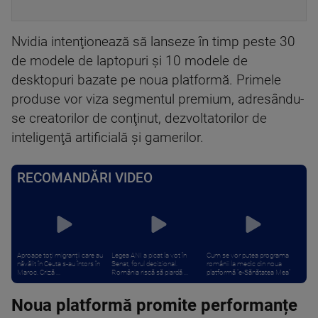
Nvidia intenţionează să lanseze în timp peste 30
de modele de laptopuri şi 10 modele de
desktopuri bazate pe noua platformă. Primele
produse vor viza segmentul premium, adresându-
se creatorilor de conţinut, dezvoltatorilor de
inteligenţă artificială şi gamerilor.
RECOMANDĂRI VIDEO
Aproape toți migranții care au
Legea ANI a picat la vot în
Cum se vor putea programa
năvălit în Ceuta s-au întors în
Senat, forul decizional.
românii la medic din noua
Maroc. Criză ...
România riscă să piardă ...
platformă ”e-Sănătatea Mea”
Noua platformă promite performanțe