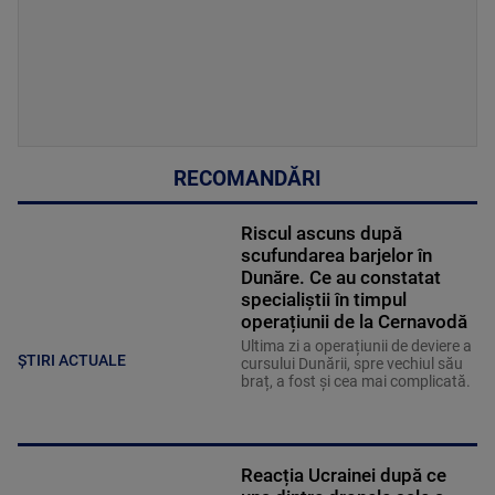
RECOMANDĂRI
Riscul ascuns după
scufundarea barjelor în
Dunăre. Ce au constatat
specialiștii în timpul
operațiunii de la Cernavodă
Ultima zi a operațiunii de deviere a
ȘTIRI ACTUALE
cursului Dunării, spre vechiul său
braț, a fost și cea mai complicată.
Reacția Ucrainei după ce
una dintre dronele sale a