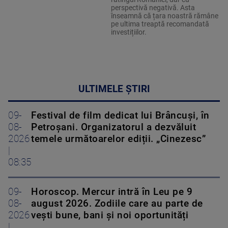
perspectivă negativă. Asta
înseamnă că țara noastră rămâne
pe ultima treaptă recomandată
investițiilor.
ULTIMELE ȘTIRI
09-
Festival de film dedicat lui Brâncuși, în
08-
Petroșani. Organizatorul a dezvăluit
2026
temele următoarelor ediții. „Cinezesc”
|
08:35
09-
Horoscop. Mercur intră în Leu pe 9
08-
august 2026. Zodiile care au parte de
2026
vești bune, bani și noi oportunități
|