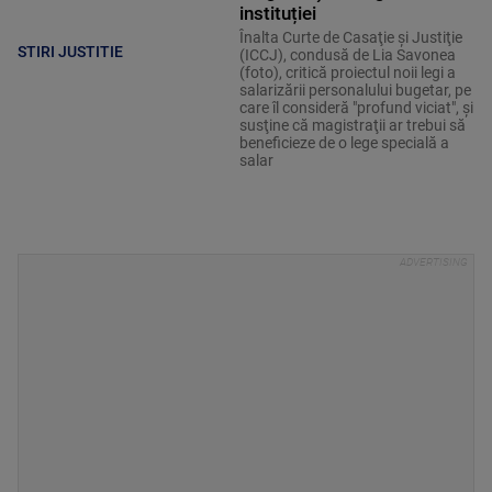
instituției
Înalta Curte de Casaţie şi Justiţie
STIRI JUSTITIE
(ICCJ), condusă de Lia Savonea
(foto), critică proiectul noii legi a
salarizării personalului bugetar, pe
care îl consideră "profund viciat", şi
susţine că magistraţii ar trebui să
beneficieze de o lege specială a
salar