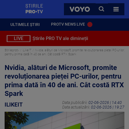
StirilePROTV
CAUTA
VOYO
TOATE 
PROTV NEWS LIVE
ULTIMELE ȘTIRI
LIVE
Știrile PRO TV ale dimineții
Stirileprotv
iLikeIT
Nvidia, alături de Microsoft, promite revoluționarea pieței PC-urilor,
pentru prima dată în 40 de ani. Cât costă RTX Spark
Nvidia, alături de Microsoft, promite
revoluționarea pieței PC-urilor, pentru
prima dată în 40 de ani. Cât costă RTX
Spark
Data publicării:
02-06-2026 | 14:40
ILIKEIT
Data actualizării:
02-06-2026 | 19:27