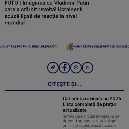
FOTO | Imaginea cu Vladimir Putin
care a stârnit revoltă! Ucrainenii
acuză lipsă de reacție la nivel
mondial
UGĂ ȘTIRILE PROTV CA SURSĂ PREFERATĂ
URMĂREȘTE ȘTIRILE PROTV ÎN GOOGLE 
CITEȘTE ȘI...
Cât costă rovinieta în 2026.
Lista completă de prețuri
actualizate
Șoferii care circulă în rețeaua de
drumuri naționale sunt obligați
prin lege să plătească taxa de