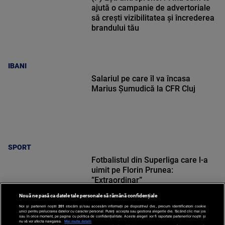
ajută o campanie de advertoriale
să crești vizibilitatea și încrederea
brandului tău
IBANI
Salariul pe care îl va încasa
Marius Șumudică la CFR Cluj
SPORT
Fotbalistul din Superliga care l-a
uimit pe Florin Prunea:
”Extraordinar”
Nouă ne pasă ca datele tale personale să rămână confidențiale
Noi și partenerii noștri
201
stocăm și/sau accesăm informații pe dispozitivul dvs., precum identificatorii cookie
unici pentru prelucrarea datelor cu caracter personal. Puteți accepta sau gestiona alegerile dvs. făcând clic mai jos
sau în orice moment, pe pagina cu politica de confidențialitate. Aceste alegeri vor fi raportate partenerilor noștri și
nu vă vor afecta navigarea.
Mai multe detalii