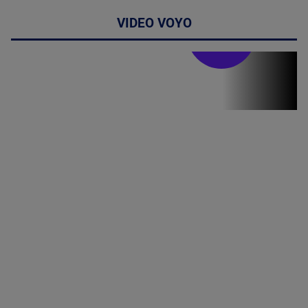
VIDEO VOYO
Stirile PRO TV
Stirile PRO
TV # 19.00 -
8 August
2026
MAI
MULTE
DETALII