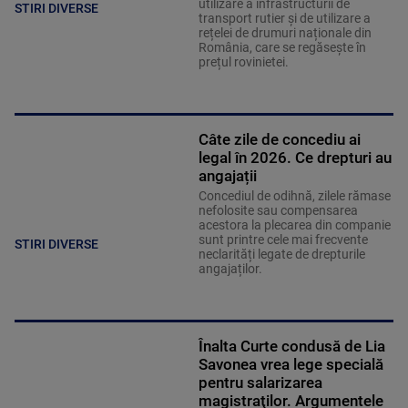
utilizare a infrastructurii de
STIRI DIVERSE
transport rutier și de utilizare a
rețelei de drumuri naționale din
România, care se regăsește în
prețul rovinietei.
Câte zile de concediu ai
legal în 2026. Ce drepturi au
angajații
Concediul de odihnă, zilele rămase
nefolosite sau compensarea
acestora la plecarea din companie
sunt printre cele mai frecvente
STIRI DIVERSE
neclarități legate de drepturile
angajaților.
Înalta Curte condusă de Lia
Savonea vrea lege specială
pentru salarizarea
magistraţilor. Argumentele