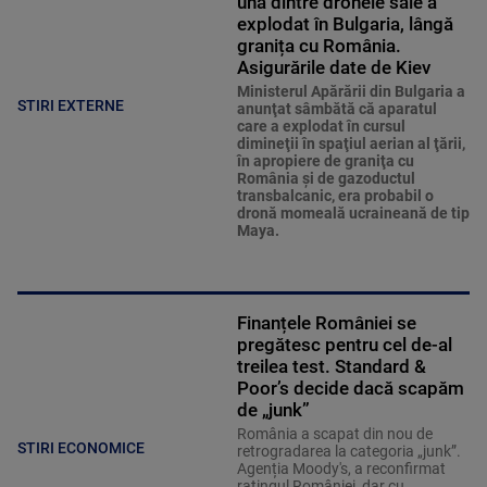
explodat în Bulgaria, lângă
granița cu România.
Asigurările date de Kiev
Ministerul Apărării din Bulgaria a
STIRI EXTERNE
anunţat sâmbătă că aparatul
care a explodat în cursul
dimineţii în spaţiul aerian al ţării,
în apropiere de graniţa cu
România şi de gazoductul
transbalcanic, era probabil o
dronă momeală ucraineană de tip
Maya.
Finanțele României se
pregătesc pentru cel de-al
treilea test. Standard &
Poor’s decide dacă scapăm
de „junk”
România a scapat din nou de
STIRI ECONOMICE
retrogradarea la categoria „junk”.
Agenția Moody's, a reconfirmat
ratingul României, dar cu