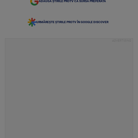
ADAUGĂ ȘTIRILE PROTV CA SURSĂ PREFERATĂ
URMĂREȘTE ȘTIRILE PROTV ÎN GOOGLE DISCOVER