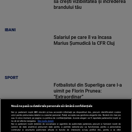
să crești vizibilitatea și încrederea
brandului tău
IBANI
Salariul pe care îl va încasa
Marius Șumudică la CFR Cluj
SPORT
Fotbalistul din Superliga care l-a
uimit pe Florin Prunea:
”Extraordinar”
Nouă ne pasă ca datele tale personale să rămână confidențiale
Noi și partenerii noștri
201
stocăm și/sau accesăm informații pe dispozitivul dvs., precum identificatorii cookie
unici pentru prelucrarea datelor cu caracter personal. Puteți accepta sau gestiona alegerile dvs. făcând clic mai jos
sau în orice moment, pe pagina cu politica de confidențialitate. Aceste alegeri vor fi raportate partenerilor noștri și
nu vă vor afecta navigarea.
Mai multe detalii
Noi si partenerii nostri (retelele de socializare si agentiile de publicitate partenere, precum si furnizorii nostri de
SPORT
servicii de date analitice) prelucram date pentru a permite website-ului sa functioneze, pentru a personaliza
continutul si anunturile publicitare afisate in functie de interesele si/sau profilul dvs., pentru a va oferi