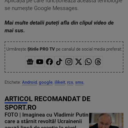
Aplicația pe care funcționează această tehnologie
se numește Google Messages.
Mai multe detalii puteți afla din clipul video de
mai sus.
Urmărește
Știrile PRO TV
pe canalul de social media preferat:
Etichete:
Android
,
google
,
ilikeit
,
rcs
,
sms
,
ARTICOL RECOMANDAT DE
SPORT.RO
FOTO | Imaginea cu Vladimir Putin
care a stârnit revoltă! Ucrainenii
acuză lipsă de reacție la nivel