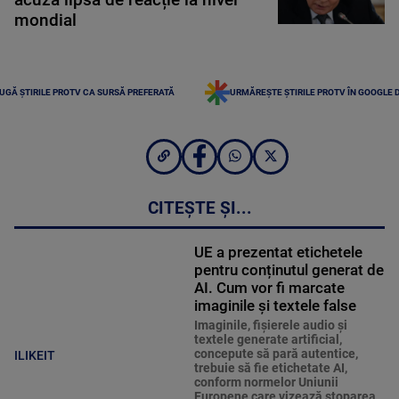
mondial
UGĂ ȘTIRILE PROTV CA SURSĂ PREFERATĂ
URMĂREȘTE ȘTIRILE PROTV ÎN GOOGLE 
CITEȘTE ȘI...
UE a prezentat etichetele
pentru conținutul generat de
AI. Cum vor fi marcate
imaginile și textele false
Imaginile, fişierele audio şi
textele generate artificial,
concepute să pară autentice,
ILIKEIT
trebuie să fie etichetate AI,
conform normelor Uniunii
Europene care vizează stoparea