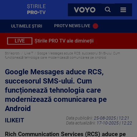
StirilePROTV
CAUTA
VOYO
TOATE 
PROTV NEWS LIVE
ULTIMELE ȘTIRI
LIVE
Știrile PRO TV ale dimineții
Stirileprotv
iLikeIT
Google Messages aduce RCS, succesorul SMS-ului. Cum
funcționează tehnologia care modernizează comunicarea pe Android
Google Messages aduce RCS,
succesorul SMS-ului. Cum
funcționează tehnologia care
modernizează comunicarea pe
Android
Data publicării:
25-08-2025 | 12:21
ILIKEIT
Data actualizării:
17-10-2025 | 12:22
Rich Communication Services (RCS) aduce pe