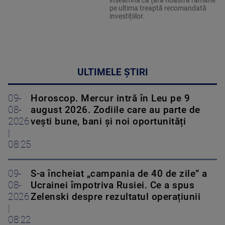
înseamnă că țara noastră rămâne
pe ultima treaptă recomandată
investițiilor.
ULTIMELE ȘTIRI
09-
Horoscop. Mercur intră în Leu pe 9
08-
august 2026. Zodiile care au parte de
2026
vești bune, bani și noi oportunități
|
08:25
09-
S-a încheiat „campania de 40 de zile” a
08-
Ucrainei împotriva Rusiei. Ce a spus
2026
Zelenski despre rezultatul operațiunii
|
08:22