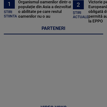
Organismul oamenilor dintr-o
Victorie p
1
2
populație din Asia a dezvoltat
Europeană
o abilitate pe care restul
obligată d
STIRI
ȘTIRI
oamenilor nu o au
permită au
STIINTA
ACTUALE
la EPPO
PARTENERI