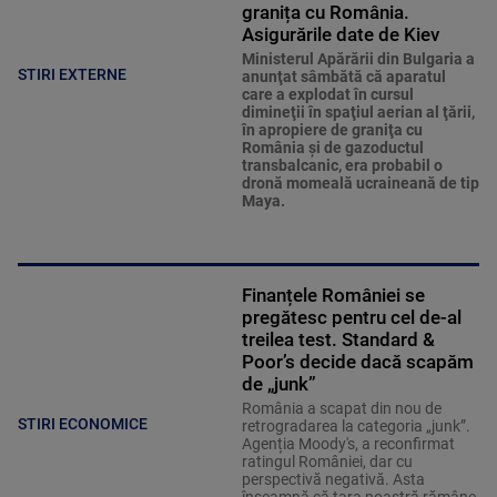
granița cu România.
Asigurările date de Kiev
Ministerul Apărării din Bulgaria a
STIRI EXTERNE
anunţat sâmbătă că aparatul
care a explodat în cursul
dimineţii în spaţiul aerian al ţării,
în apropiere de graniţa cu
România şi de gazoductul
transbalcanic, era probabil o
dronă momeală ucraineană de tip
Maya.
Finanțele României se
pregătesc pentru cel de-al
treilea test. Standard &
Poor’s decide dacă scapăm
de „junk”
România a scapat din nou de
STIRI ECONOMICE
retrogradarea la categoria „junk”.
Agenția Moody's, a reconfirmat
ratingul României, dar cu
perspectivă negativă. Asta