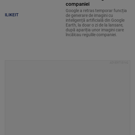
companiei
Google a retras temporar funcția
ILIKEIT
de generare de imagini cu
inteligență artificială din Google
Earth, la doar o zi de la lansare,
după apariția unor imagini care
încălcau regulile companiei.