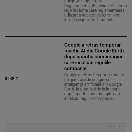
obligaţiile stipulate în
Regulamentul UE privind IA - prima
lege din lume care reglementează
utilizarea acestor sisteme - vor
intra în vigoare în 2 august.
Google a retras temporar
funcția AI din Google Earth
după apariția unor imagini
care încălcau regulile
companiei
Google a retras temporar funcția
ILIKEIT
de generare de imagini cu
inteligență artificială din Google
Earth, la doar o zi de la lansare,
după apariția unor imagini care
încălcau regulile companiei.