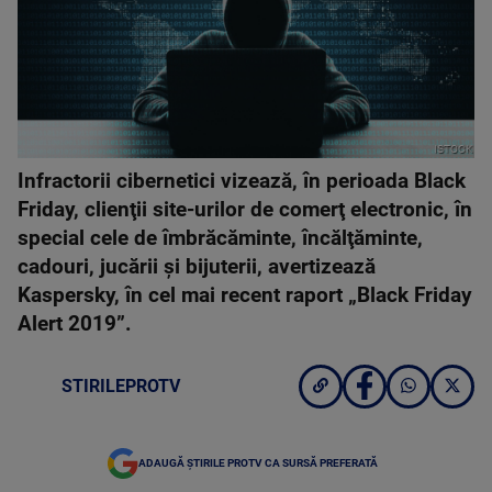
ISTOCK
Infractorii cibernetici vizează, în perioada Black
Friday, clienţii site-urilor de comerţ electronic, în
special cele de îmbrăcăminte, încălţăminte,
cadouri, jucării şi bijuterii, avertizează
Kaspersky, în cel mai recent raport „Black Friday
Alert 2019”.
STIRILEPROTV
ADAUGĂ ȘTIRILE PROTV CA SURSĂ PREFERATĂ