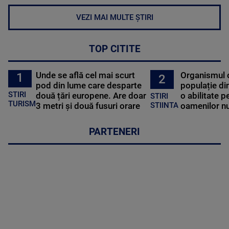
VEZI MAI MULTE ȘTIRI
TOP CITITE
Unde se află cel mai scurt
Organismul 
1
2
pod din lume care desparte
populație di
STIRI
două țări europene. Are doar
o abilitate p
STIRI
TURISM
3 metri și două fusuri orare
oamenilor nu
STIINTA
PARTENERI