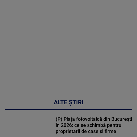
2026
MAI
MULTE
DETALII
47:43
ALTE ȘTIRI
(P) Piața fotovoltaică din București
în 2026: ce se schimbă pentru
proprietarii de case și firme