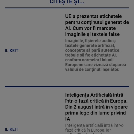
CITEȘTE ȘI...
UE a prezentat etichetele
pentru conținutul generat de
AI. Cum vor fi marcate
imaginile și textele false
Imaginile, fişierele audio şi
textele generate artificial,
concepute să pară autentice,
ILIKEIT
trebuie să fie etichetate AI,
conform normelor Uniunii
Europene care vizează stoparea
valului de conţinut înşelător.
Inteligenţa Artificială intră
într-o fază critică în Europa.
Din 2 august intră în vigoare
prima lege din lume privind
IA
Inteligenţa artificială intră într-o
ILIKEIT
fază critică în Europa, iar