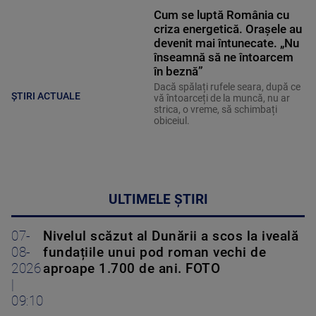
Cum se luptă România cu
criza energetică. Orașele au
devenit mai întunecate. „Nu
înseamnă să ne întoarcem
în beznă”
Dacă spălați rufele seara, după ce
ȘTIRI ACTUALE
vă întoarceți de la muncă, nu ar
strica, o vreme, să schimbați
obiceiul.
ULTIMELE ȘTIRI
07-
Nivelul scăzut al Dunării a scos la iveală
08-
fundațiile unui pod roman vechi de
2026
aproape 1.700 de ani. FOTO
|
09:10