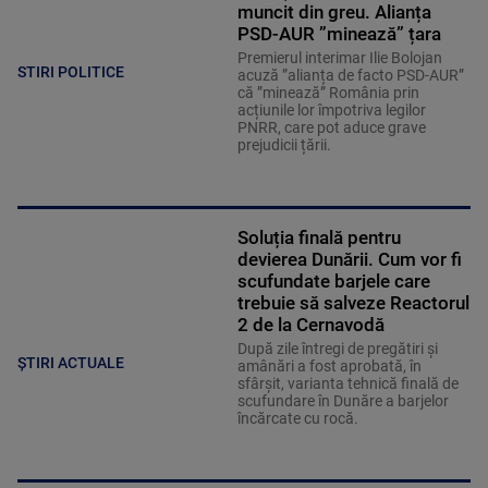
muncit din greu. Alianța
PSD-AUR ”minează” țara
Premierul interimar Ilie Bolojan
STIRI POLITICE
acuză ”alianța de facto PSD-AUR”
că ”minează” România prin
acțiunile lor împotriva legilor
PNRR, care pot aduce grave
prejudicii țării.
Soluția finală pentru
devierea Dunării. Cum vor fi
scufundate barjele care
trebuie să salveze Reactorul
2 de la Cernavodă
După zile întregi de pregătiri și
ȘTIRI ACTUALE
amânări a fost aprobată, în
sfârșit, varianta tehnică finală de
scufundare în Dunăre a barjelor
încărcate cu rocă.