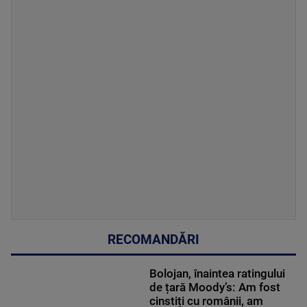
RECOMANDĂRI
Bolojan, înaintea ratingului
de țară Moody’s: Am fost
cinstiți cu românii, am