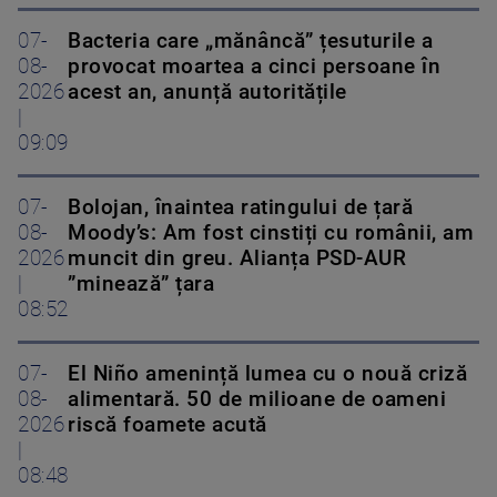
07-
Bacteria care „mănâncă” țesuturile a
08-
provocat moartea a cinci persoane în
2026
acest an, anunță autoritățile
|
09:09
07-
Bolojan, înaintea ratingului de țară
08-
Moody’s: Am fost cinstiți cu românii, am
2026
muncit din greu. Alianța PSD-AUR
|
”minează” țara
08:52
07-
El Niño amenință lumea cu o nouă criză
08-
alimentară. 50 de milioane de oameni
2026
riscă foamete acută
|
08:48