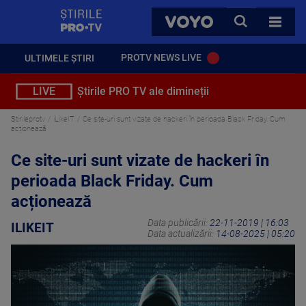
StirilePROTV
CAUTA
VOYO
TOATE 
PROTV NEWS LIVE
ULTIMELE ȘTIRI
LIVE
Știrile PRO TV ale dimineții
Stirileprotv
iLikeIT
Ce site-uri sunt vizate de hackeri în perioada Black Friday. Cum
acționează
Ce site-uri sunt vizate de hackeri în
perioada Black Friday. Cum
acționează
Data publicării:
22-11-2019 | 16:03
ILIKEIT
Data actualizării:
14-08-2025 | 05:20