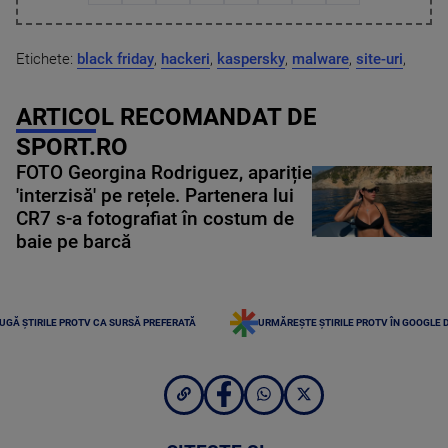
Etichete:
black friday
,
hackeri
,
kaspersky
,
malware
,
site-uri
,
ARTICOL RECOMANDAT DE
SPORT.RO
FOTO Georgina Rodriguez, apariție
'interzisă' pe rețele. Partenera lui
CR7 s-a fotografiat în costum de
baie pe barcă
UGĂ ȘTIRILE PROTV CA SURSĂ PREFERATĂ
URMĂREȘTE ȘTIRILE PROTV ÎN GOOGLE 