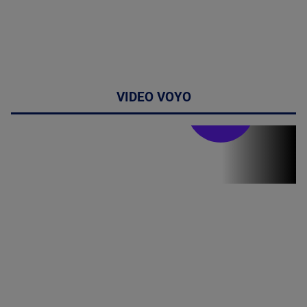
VIDEO VOYO
Stirile PRO TV
Stirile PRO
TV # 19.00 -
06 August