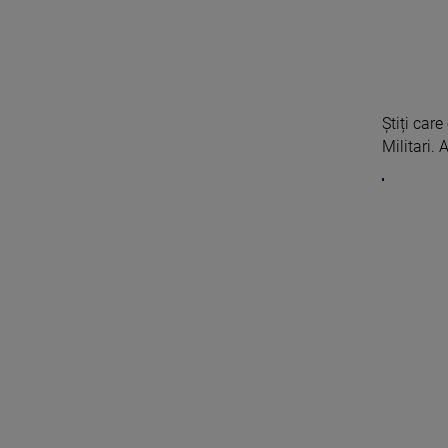
Știți car
Militari. A