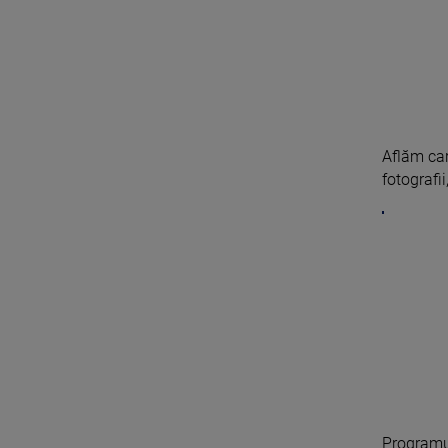
Aflăm car
fotografii,
Programul