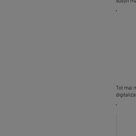
susțin mar
Tot mai m
digitaliza