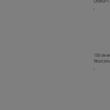
ChatGPT. 
150 de el
făcut jocu