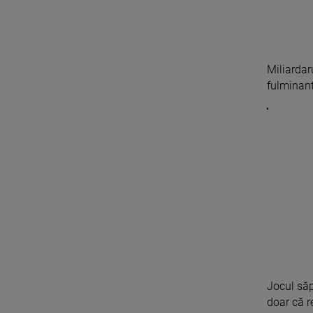
Miliardar
fulminantă
Jocul săp
doar că re