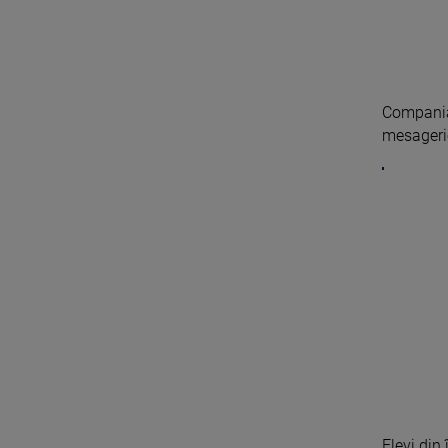
Compania 
mesageri
Elevi din 