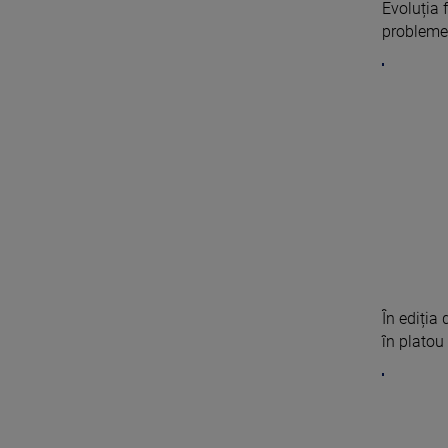
Evoluția f
probleme 
În ediția 
în platou 