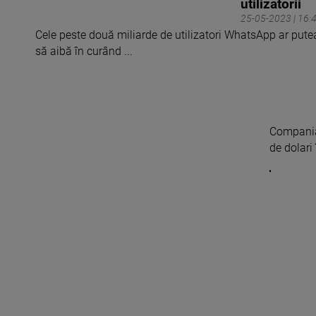
utilizatorii
25-05-2023 | 16:
Cele peste două miliarde de utilizatori WhatsApp ar pute
să aibă în curând ...
Compania
de dolari 