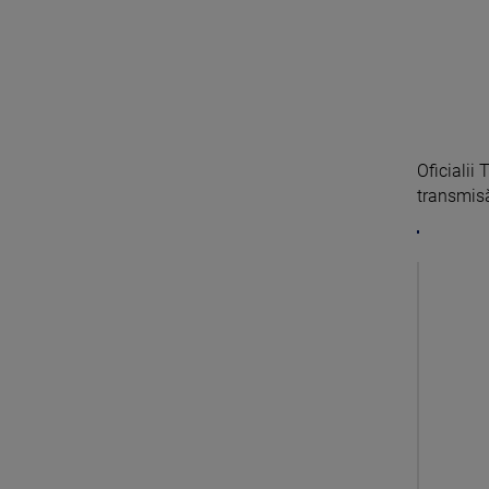
Oficialii
transmisă