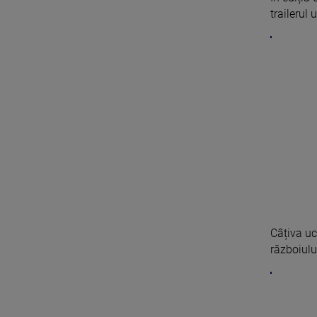
trailerul 
Câțiva uc
războiului