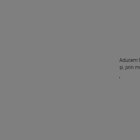
Aducem î
și, prin m