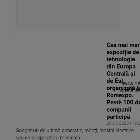
Cea mai mar
expoziție de
tehnologie
din Europa
Centrală și
de Est,
Foarte mu
organizată l
suferă de 
Romexpo.
Peste 100 d
companii
participă
26-05-2023 | 19:
Gadget-uri de ultimă generație, roboți, mașini electrice
sau chiar aparatură medicală ...