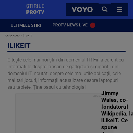
StirilePROTV
CAUTA
VOYO
TOATE 
PROTV NEWS LIVE
ULTIMELE ȘTIRI
Stirileprotv
iLikeIT
ILIKEIT
Citește cele mai noi știri din domeniul IT! Fii la curent cu
informațiile despre lansări de gadgeturi și giganții din
domeniul IT, noutăți despre cele mai utile aplicații, cele
mai tari jocuri, informații actualizate despre laptopuri
sau tablete. Ține pasul cu tehnologia!
Jimmy
Wales, co-
fondatorul
Wikipedia, l
iLikeIT. Ce
spune