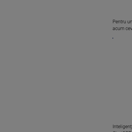
Pentru u
acum ceva
Inteligen