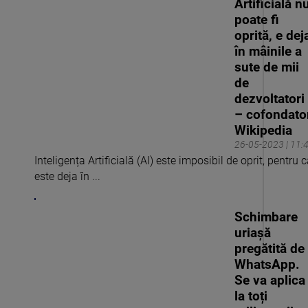
Artificială n
poate fi
oprită, e dej
în mâinile a
sute de mii
de
dezvoltatori
– cofondato
Wikipedia
26-05-2023 | 11:
Inteligența Artificială (AI) este imposibil de oprit, pentru 
este deja în ...
Schimbare
uriașă
pregătită de
WhatsApp.
Se va aplica
la toți