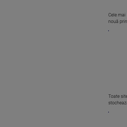
Cele mai 
nouă prin 
Toate sit
stochează