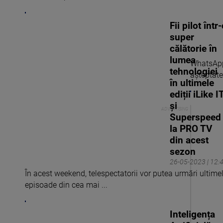
Fii pilot într
super
călătorie în
lumea
WhatsApp 
tehnologiei
aşteptate 
în ultimele
ediții iLike I
și
Superspeed
la PRO TV
din acest
sezon
26-05-2023 | 12:
În acest weekend, telespectatorii vor putea urmări ultime
episoade din cea mai ...
Inteligența