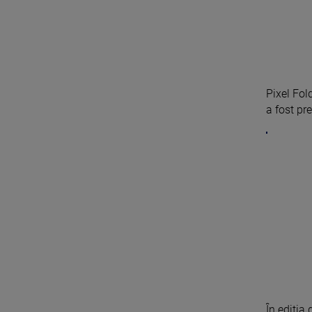
Pixel Fol
a fost pr
În ediția