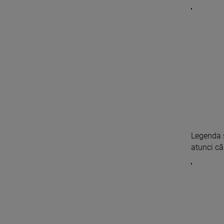
Legenda s
atunci câ