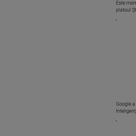
Este mom
platoul Șt
Google a 
Inteligenț