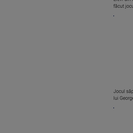
făcut jocur
Jocul săp
lui Georg