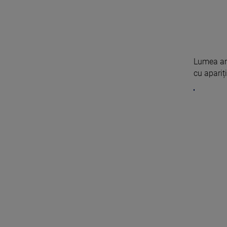
Lumea art
cu apariți