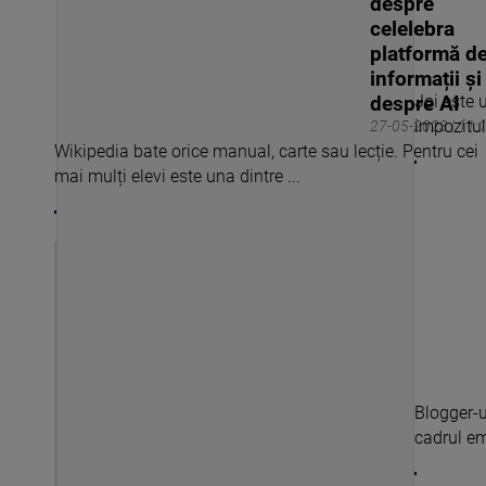
despre
celelebra
platformă d
informații și
Joi este 
despre AI
impozitul 
27-05-2023 | 11:
Wikipedia bate orice manual, carte sau lecție. Pentru cei
mai mulți elevi este una dintre ...
Blogger-u
cadrul emi