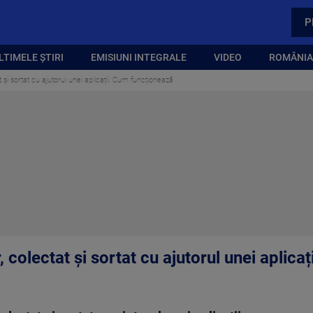
P
LTIMELE ȘTIRI
EMISIUNI INTEGRALE
VIDEO
ROMÂNIA,
t și sortat cu ajutorul unei aplicații. Cum funcționează
, colectat și sortat cu ajutorul unei aplic