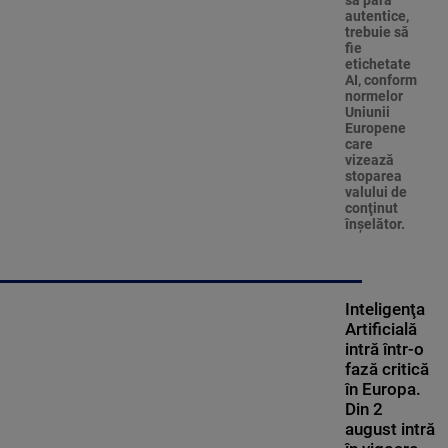
autentice,
trebuie să
fie
etichetate
AI, conform
normelor
Uniunii
Europene
care
vizează
stoparea
valului de
conţinut
înşelător.
Inteligenţa
Artificială
intră într-o
fază critică
în Europa.
Din 2
august intră