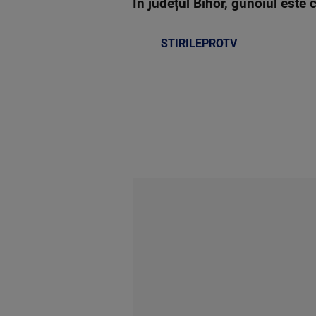
În județul Bihor, gunoiul este c
STIRILEPROTV