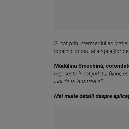
Și, tot prin intermediul aplica
localnicilor sau al angajaților de
Mădălina Smochină, cofondator
regăsește în tot județul Bihor, e
luni de la lansarea ei”.
Mai multe detalii despre aplicaț