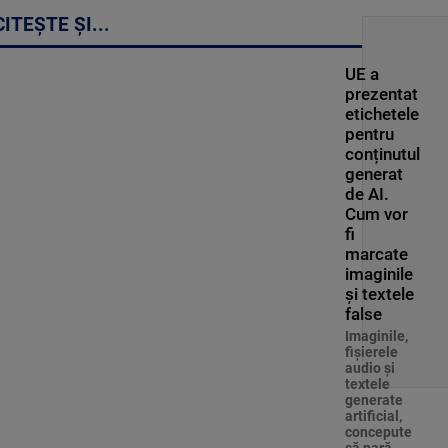
CITEȘTE ȘI...
UE a
prezentat
etichetele
pentru
conținutul
generat
de AI.
Cum vor
fi
marcate
imaginile
și textele
false
Imaginile,
fişierele
audio şi
textele
generate
artificial,
concepute
să pară