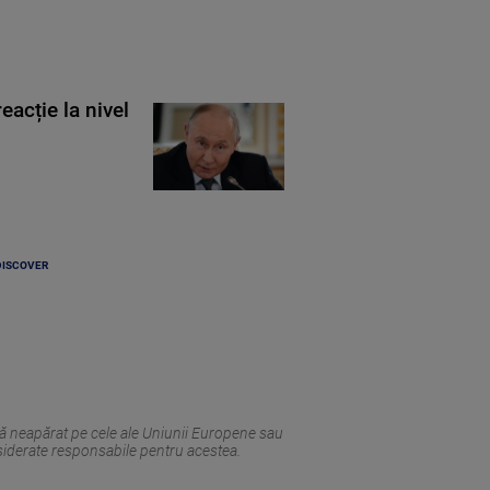
eacție la nivel
DISCOVER
tă neapărat pe cele ale Uniunii Europene sau
siderate responsabile pentru acestea.