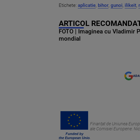
Etichete:
aplicatie
,
bihor
,
gunoi
,
ilikeit
,
ARTICOL RECOMANDAT
FOTO | Imaginea cu Vladimir Put
mondial
ADA
Finanțat de Uniunea Europea
ale Comisiei Europene. Nic
Funded by
the European Union