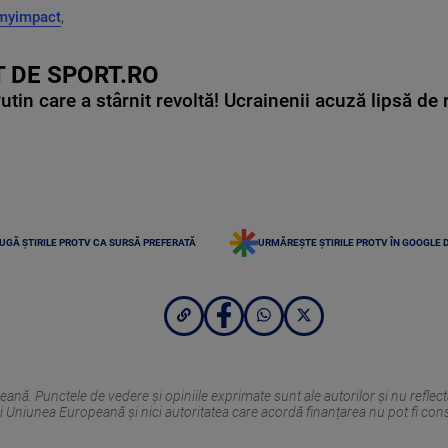
myimpact
,
 DE SPORT.RO
in care a stârnit revoltă! Ucrainenii acuză lipsă de r
UGĂ ȘTIRILE PROTV CA SURSĂ PREFERATĂ
URMĂREȘTE ȘTIRILE PROTV ÎN GOOGLE 
nă. Punctele de vedere și opiniile exprimate sunt ale autorilor și nu reflec
i Uniunea Europeană și nici autoritatea care acordă finanțarea nu pot fi con