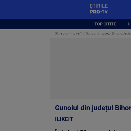
StirilePROTV
TOP CITITE
U
Stirileprotv
iLikeIT
Gunoiul din județul Bihor, colecta
Gunoiul din județul Bihor
ILIKEIT