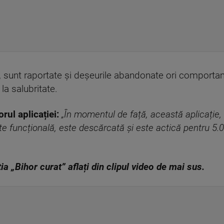
ției, sunt raportate și deșeurile abandonate ori compor
 la salubritate.
ul aplicației:
„În momentul de față, această aplicație,
ste funcțională, este descărcată și este actică pentru 5.
ia „Bihor curat” aflați din clipul video de mai sus.