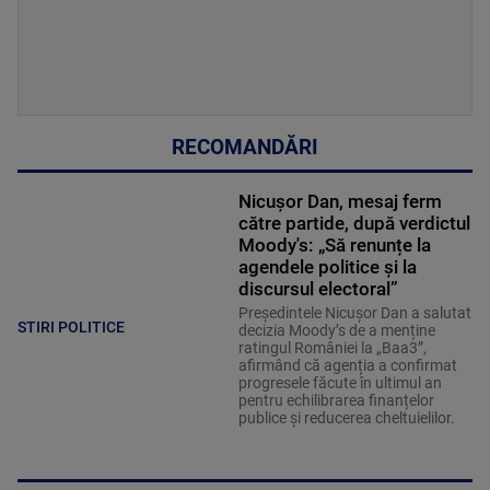
RECOMANDĂRI
Nicușor Dan, mesaj ferm
către partide, după verdictul
Moody's: „Să renunțe la
agendele politice şi la
discursul electoral”
Președintele Nicușor Dan a salutat
STIRI POLITICE
decizia Moody’s de a menține
ratingul României la „Baa3”,
afirmând că agenția a confirmat
progresele făcute în ultimul an
pentru echilibrarea finanțelor
publice și reducerea cheltuielilor.