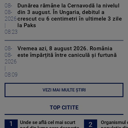
08-
Dunărea rămâne la Cernavodă la nivelul
08-
din 3 august. În Ungaria, debitul a
2026
crescut cu 6 centimetri în ultimele 3 zile
|
la Paks
08:23
08-
Vremea azi, 8 august 2026. România
08-
este împărțită între caniculă și furtună
2026
|
08:09
VEZI MAI MULTE ȘTIRI
TOP CITITE
Unde se află cel mai scurt
Organismul 
1
2
pod din lume care desparte
populație di