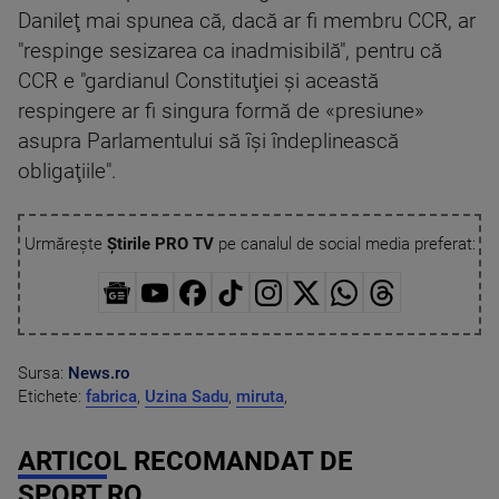
Danileţ mai spunea că, dacă ar fi membru CCR, ar
"respinge sesizarea ca inadmisibilă", pentru că
CCR e "gardianul Constituţiei şi această
respingere ar fi singura formă de «presiune»
asupra Parlamentului să îşi îndeplinească
obligaţiile".
Urmărește
Știrile PRO TV
pe canalul de social media preferat:
Sursa:
News.ro
Etichete:
fabrica
,
Uzina Sadu
,
miruta
,
ARTICOL RECOMANDAT DE
SPORT.RO