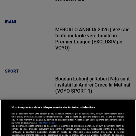
IBANI
MERCATO ANGLIA 2026 | Vezi aici
toate mutările verii făcute în
Premier League (EXCLUSIV pe
VOYO)
SPORT
Bogdan Lobonț și Robert Niță sunt
invitații lui Andrei Grecu la Matinal
(VOYO SPORT 1)
Nouă ne pasă ca datele tale personale să rămână confidențiale
Noi și partenerii noștri
201
stocăm și/sau accesăm informații pe dispozitivul dvs., precum identificatorii cookie
unici pentru prelucrarea datelor cu caracter personal. Puteți accepta sau gestiona alegerile dvs. făcând clic mai jos
SPORT
sau în orice moment, pe pagina cu politica de confidențialitate. Aceste alegeri vor fi raportate partenerilor noștri și
nu vă vor afecta navigarea.
Mai multe detalii
Noi si partenerii nostri (retelele de socializare si agentiile de publicitate partenere, precum si furnizorii nostri de
servicii de date analitice) prelucram date pentru a permite website-ului sa functioneze, pentru a personaliza
continutul si anunturile publicitare afisate in functie de interesele si/sau profilul dvs., pentru a va oferi
functionalitati aferente retelelor de socializare si pentru a analiza traficul pe website. Beneficiati de drepturile