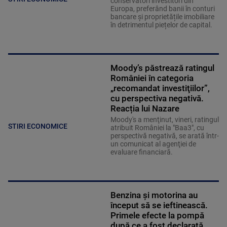
conservatori investitori din
Europa, preferând banii în conturi
bancare și proprietățile imobiliare
în detrimentul piețelor de capital.
Moody’s păstrează ratingul
României în categoria
„recomandat investiţiilor”,
cu perspectiva negativă.
Reacția lui Nazare
Moody's a menţinut, vineri, ratingul
STIRI ECONOMICE
atribuit României la "Baa3", cu
perspectivă negativă, se arată într-
un comunicat al agenţiei de
evaluare financiară.
Benzina și motorina au
început să se ieftinească.
Primele efecte la pompă
după ce a fost declarată