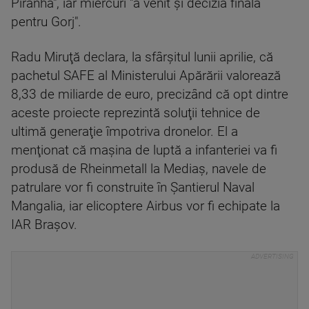
Piranha", iar miercuri "a venit şi decizia finală
pentru Gorj".
Radu Miruţă declara, la sfârşitul lunii aprilie, că
pachetul SAFE al Ministerului Apărării valorează
8,33 de miliarde de euro, precizând că opt dintre
aceste proiecte reprezintă soluţii tehnice de
ultimă generaţie împotriva dronelor. El a
menţionat că maşina de luptă a infanteriei va fi
produsă de Rheinmetall la Mediaş, navele de
patrulare vor fi construite în Şantierul Naval
Mangalia, iar elicoptere Airbus vor fi echipate la
IAR Braşov.