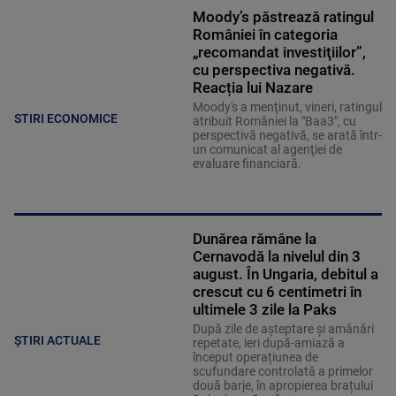
Moody’s păstrează ratingul
României în categoria
„recomandat investiţiilor”,
cu perspectiva negativă.
Reacția lui Nazare
Moody's a menţinut, vineri, ratingul
STIRI ECONOMICE
atribuit României la "Baa3", cu
perspectivă negativă, se arată într-
un comunicat al agenţiei de
evaluare financiară.
Dunărea rămâne la
Cernavodă la nivelul din 3
august. În Ungaria, debitul a
crescut cu 6 centimetri în
ultimele 3 zile la Paks
După zile de așteptare și amânări
ȘTIRI ACTUALE
repetate, ieri după-amiază a
început operațiunea de
scufundare controlată a primelor
două barje, în apropierea brațului