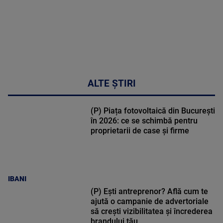
ALTE ȘTIRI
(P) Piața fotovoltaică din București
în 2026: ce se schimbă pentru
proprietarii de case și firme
IBANI
(P) Ești antreprenor? Află cum te
ajută o campanie de advertoriale
să crești vizibilitatea și încrederea
brandului tău