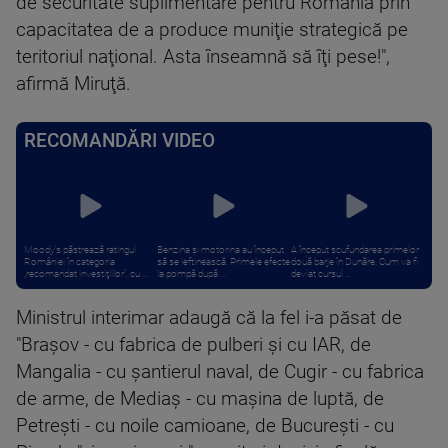
de securitate suplimentare pentru România prin
capacitatea de a produce muniţie strategică pe
teritoriul naţional. Asta înseamnă să îţi pese!",
afirmă Miruţă.
RECOMANDĂRI VIDEO
Moody’s păstrează ratingul
Benzina și motorina au început
A început scufundarea primelor
României în categoria
să se ieftinească. Primele efecte
două barje în Dunăre. Cum va fi
„recomandat investiţiilor”, cu ...
la pompă după ...
deviat cursul ...
Ministrul interimar adaugă că la fel i-a păsat de
"Braşov - cu fabrica de pulberi şi cu IAR, de
Mangalia - cu şantierul naval, de Cugir - cu fabrica
de arme, de Mediaş - cu maşina de luptă, de
Petreşti - cu noile camioane, de Bucureşti - cu