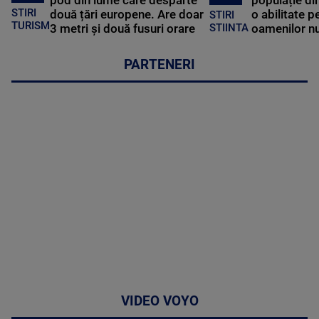
STIRI
două țări europene. Are doar
o abilitate p
STIRI
TURISM
3 metri și două fusuri orare
oamenilor nu
STIINTA
PARTENERI
VIDEO VOYO