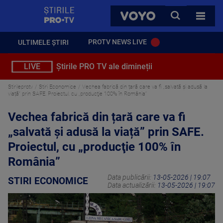
StirilePROTV
CAUTA
VOYO
TOATE 
PROTV NEWS LIVE
ULTIMELE ȘTIRI
LIVE
Știrile PRO TV ale dimineții
Stirileprotv
Stiri Economice
Vechea fabrică din țară care va fi „salvată și adusă la
viață” prin SAFE. Proiectul, cu „producţie 100% în România”
Vechea fabrică din țară care va fi
„salvată și adusă la viață” prin SAFE.
Proiectul, cu „producţie 100% în
România”
Data publicării:
13-05-2026 | 19:07
STIRI ECONOMICE
Data actualizării:
13-05-2026 | 19:07