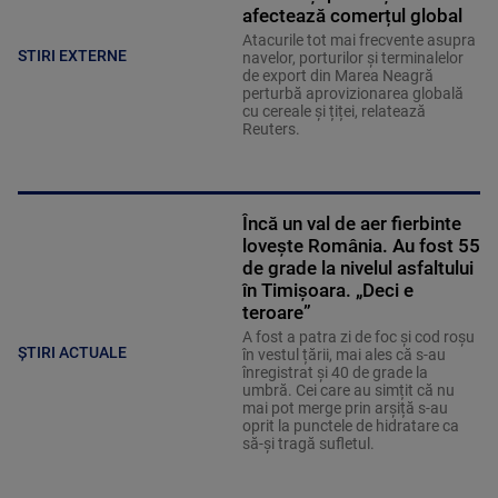
afectează comerțul global
Atacurile tot mai frecvente asupra
STIRI EXTERNE
navelor, porturilor și terminalelor
de export din Marea Neagră
perturbă aprovizionarea globală
cu cereale și țiței, relatează
Reuters.
Încă un val de aer fierbinte
lovește România. Au fost 55
de grade la nivelul asfaltului
în Timișoara. „Deci e
teroare”
A fost a patra zi de foc și cod roșu
ȘTIRI ACTUALE
în vestul țării, mai ales că s-au
înregistrat și 40 de grade la
umbră. Cei care au simțit că nu
mai pot merge prin arșiță s-au
oprit la punctele de hidratare ca
să-și tragă sufletul.