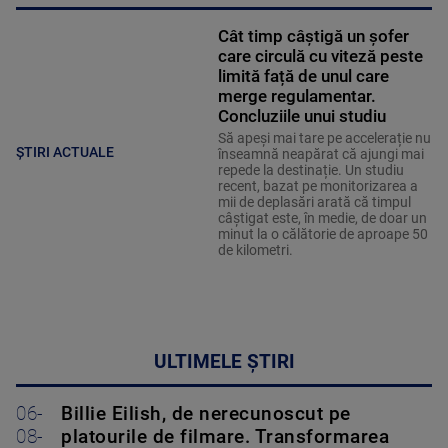
Cât timp câștigă un șofer
care circulă cu viteză peste
limită față de unul care
merge regulamentar.
Concluziile unui studiu
Să apeși mai tare pe accelerație nu
ȘTIRI ACTUALE
înseamnă neapărat că ajungi mai
repede la destinație. Un studiu
recent, bazat pe monitorizarea a
mii de deplasări arată că timpul
câștigat este, în medie, de doar un
minut la o călătorie de aproape 50
de kilometri.
ULTIMELE ȘTIRI
06-
Billie Eilish, de nerecunoscut pe
08-
platourile de filmare. Transformarea