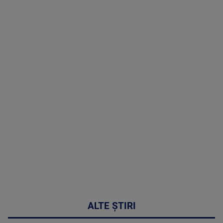
TV # 19.00 -
05 August
2026
MAI
MULTE
DETALII
50:27
ALTE ȘTIRI