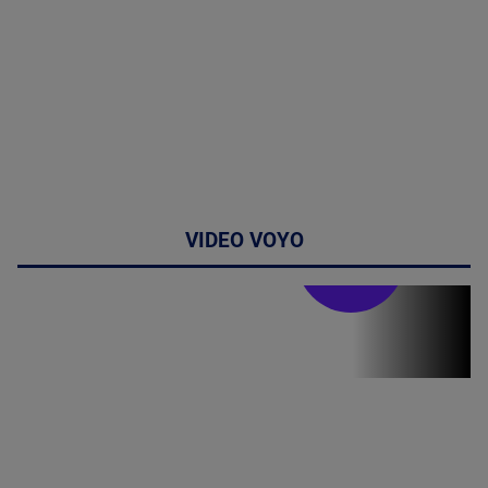
VIDEO VOYO
Stirile PRO TV
Stirile PRO