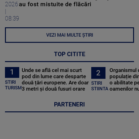
2026
au fost mistuite de flăcări
|
08:39
VEZI MAI MULTE ȘTIRI
TOP CITITE
Unde se află cel mai scurt
Organismul 
1
2
pod din lume care desparte
populație di
STIRI
două țări europene. Are doar
o abilitate p
STIRI
TURISM
3 metri și două fusuri orare
oamenilor nu
STIINTA
PARTENERI