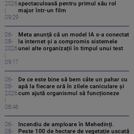
2026
spectaculoasă pentru primul său rol
|
major într-un film
09:29
06-
Meta anunță că un model IA s-a conectat
08-
la internet și a compromis sistemele
2026
unei alte organizații în timpul unui test
|
09:17
06-
De ce este bine să bem câte un pahar cu
08-
apă la fiecare oră în zilele caniculare și
2026
cum ajută organismul să funcționeze
|
08:46
06-
Incendiu de amploare în Mehedinți.
08-
Peste 100 de hectare de vegetație uscată