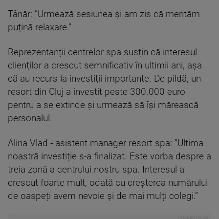
Tânăr: ”Urmează sesiunea și am zis că merităm
puțină relaxare.”
Reprezentanții centrelor spa susțin că interesul
clienților a crescut semnificativ în ultimii ani, așa
că au recurs la investiții importante. De pildă, un
resort din Cluj a investit peste 300.000 euro
pentru a se extinde și urmează să își mărească
personalul.
Alina Vlad - asistent manager resort spa: ”Ultima
noastră investiție s-a finalizat. Este vorba despre a
treia zonă a centrului nostru spa. Interesul a
crescut foarte mult, odată cu creșterea numărului
de oaspeți avem nevoie și de mai mulți colegi.”