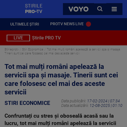
StirilePROTV
CAUTA
VOYO
TOATE 
PROTV NEWS LIVE
ULTIMELE ȘTIRI
LIVE
Știrile PRO TV
Stirileprotv
Stiri Economice
Tot mai mulți români apelează la servicii spa și masaje.
Tinerii sunt cei care folosesc cel mai des aceste servicii
Tot mai mulți români apelează la
servicii spa și masaje. Tinerii sunt cei
care folosesc cel mai des aceste
servicii
Data publicării:
17-02-2024 | 07:34
STIRI ECONOMICE
Data actualizării:
12-08-2025 | 01:10
Confruntați cu stres și oboseală acasă sau la
lucru, tot mai mulți români apelează la servicii