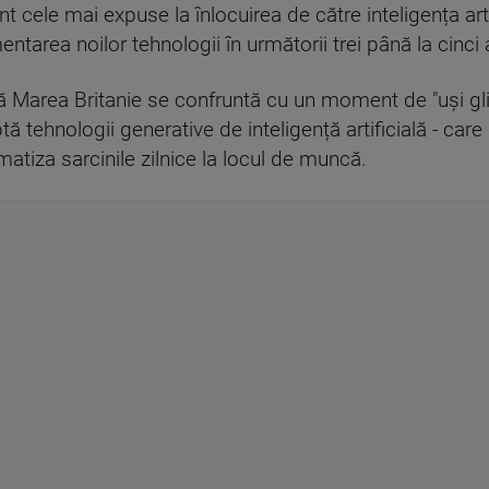
t cele mai expuse la înlocuirea de către inteligența arti
ntarea noilor tehnologii în următorii trei până la cinci 
 că Marea Britanie se confruntă cu un moment de "uși g
ehnologii generative de inteligență artificială - care po
atiza sarcinile zilnice la locul de muncă.