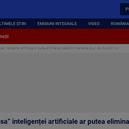
P
LTIMELE ȘTIRI
EMISIUNI INTEGRALE
VIDEO
ROMÂNIA,
neții
sa” inteligenței artificiale ar putea elimina aproape 8 milioane de locuri de muncă în UK
a” inteligenței artificiale ar putea elimi