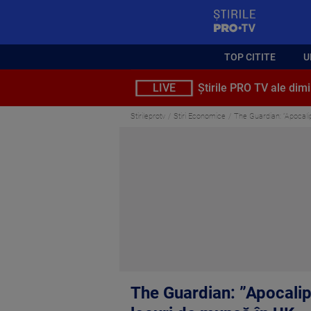
StirilePROTV
TOP CITITE
U
LIVE
Știrile PRO TV ale dimi
Stirileprotv
Stiri Economice
The Guardian: ”Apocalip
The Guardian: ”Apocalips