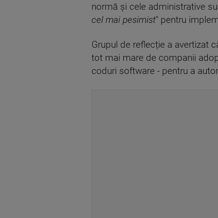
normă și cele administrative sun
cel mai pesimist
" pentru impleme
Grupul de reflecție a avertizat
tot mai mare de companii adoptă t
coduri software - pentru a autom