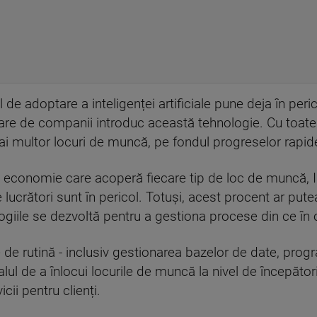
 de adoptare a inteligenței artificiale pune deja în peri
e de companii introduc această tehnologie. Cu toate a
i multor locuri de muncă, pe fondul progreselor rapide
n economie care acoperă fiecare tip de loc de muncă, 
 lucrători sunt în pericol. Totuși, acest procent ar pute
ogiile se dezvoltă pentru a gestiona procese din ce î
ve de rutină - inclusiv gestionarea bazelor de date, prog
alul de a înlocui locurile de muncă la nivel de începător
icii pentru clienți.