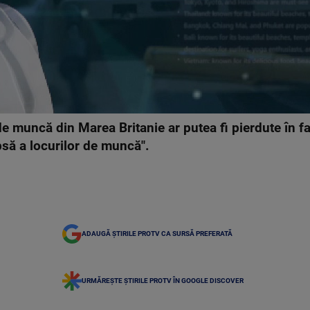
 muncă din Marea Britanie ar putea fi pierdute în fav
psă a locurilor de muncă".
ADAUGĂ ȘTIRILE PROTV CA SURSĂ PREFERATĂ
URMĂREȘTE ȘTIRILE PROTV ÎN GOOGLE DISCOVER