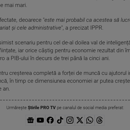
ce mai mari.
fectate, deoarece "
este mai probabil ca acestea să lucr
riat și cele administrative
", a precizat IPPR.
esimist scenariu pentru cel de-al doilea val de inteligență
iințate, iar orice câștig pentru economie rezultat din îm
ro a PIB-ului în decurs de trei până la cinci ani.
tru creșterea completă a forței de muncă cu ajutorul int
uncă, în timp ce dimensiunea economiei ar putea crește
e an.
Urmărește
Știrile PRO TV
pe canalul de social media preferat: