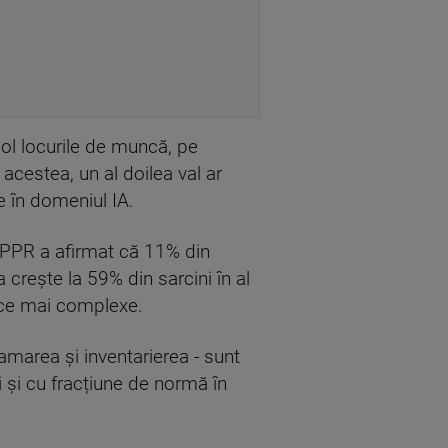
col locurile de muncă, pe
cestea, un al doilea val ar
 în domeniul IA.
IPPR a afirmat că 11% din
a crește la 59% din sarcini în al
n ce mai complexe.
ramarea și inventarierea - sunt
i și cu fracțiune de normă în