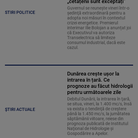
„cetățenii sunt exceptați”
Guvernul se reuneşte vineri într-o
STIRI POLITICE
şedinţă extraordinară pentru a
adopta noi măsuri în contextul
crizei energetice. Premierul
interimar Ilie Bolojan a anunțat joi
că Executivul va autoriza
Transelectrica să limiteze
consumul industrial, dacă este
cazul.
Dunărea crește ușor la
intrarea în țară. Ce
prognoze au făcut hidrologii
pentru următoarele zile
Debitul Dunării, la intrarea în ţară,
se situa, vineri, la 1.400 mc/s, însă
va exista o tendinţă de creştere
ȘTIRI ACTUALE
până la 1.450 mc/s, la jumătatea
săptămânii viitoare, reiese din
prognoza publicată de Institutul
Naţional de Hidrologie şi
Gospodărire a Apelor.