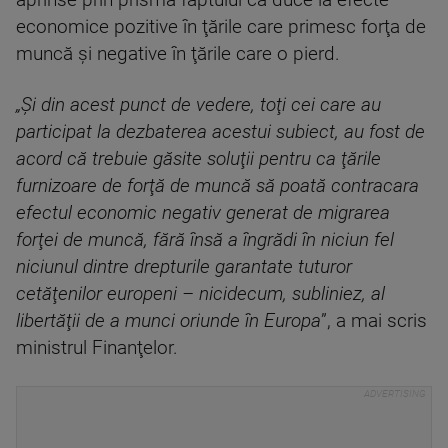
aprinse prin prisma faptului că duce la efecte
economice pozitive în ţările care primesc forţa de
muncă şi negative în ţările care o pierd.
„Şi din acest punct de vedere, toţi cei care au
participat la dezbaterea acestui subiect, au fost de
acord că trebuie găsite soluţii pentru ca ţările
furnizoare de forţă de muncă să poată contracara
efectul economic negativ generat de migrarea
forţei de muncă, fără însă a îngrădi în niciun fel
niciunul dintre drepturile garantate tuturor
cetăţenilor europeni – nicidecum, subliniez, al
libertăţii de a munci oriunde în Europa
”, a mai scris
ministrul Finanţelor.