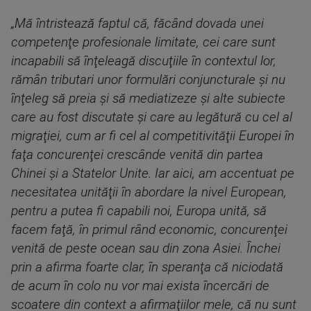
„Mă întristează faptul că, făcând dovada unei
competenţe profesionale limitate, cei care sunt
incapabili să înţeleagă discuţiile în contextul lor,
rămân tributari unor formulări conjuncturale şi nu
înţeleg să preia şi să mediatizeze şi alte subiecte
care au fost discutate şi care au legătură cu cel al
migraţiei, cum ar fi cel al competitivităţii Europei în
faţa concurenţei crescânde venită din partea
Chinei şi a Statelor Unite. Iar aici, am accentuat pe
necesitatea unităţii în abordare la nivel European,
pentru a putea fi capabili noi, Europa unită, să
facem faţă, în primul rând economic, concurenţei
venită de peste ocean sau din zona Asiei. Închei
prin a afirma foarte clar, în speranţa că niciodată
de acum în colo nu vor mai exista încercări de
scoatere din context a afirmaţiilor mele, că nu sunt