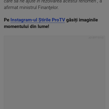
care să ne ajute în rezolvarea acestui fenomen”,
a
afirmat ministrul Finanţelor.
Pe
Instagram-ul Știrile ProTV
găsiți imaginile
momentului din lume!