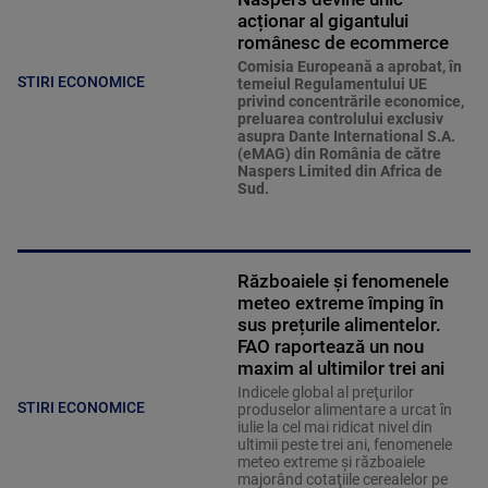
acționar al gigantului
românesc de ecommerce
Comisia Europeană a aprobat, în
STIRI ECONOMICE
temeiul Regulamentului UE
privind concentrările economice,
preluarea controlului exclusiv
asupra Dante International S.A.
(eMAG) din România de către
Naspers Limited din Africa de
Sud.
Războaiele și fenomenele
meteo extreme împing în
sus prețurile alimentelor.
FAO raportează un nou
maxim al ultimilor trei ani
Indicele global al preţurilor
STIRI ECONOMICE
produselor alimentare a urcat în
iulie la cel mai ridicat nivel din
ultimii peste trei ani, fenomenele
meteo extreme şi războaiele
majorând cotaţiile cerealelor pe