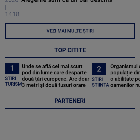
2026
”Alegerile sunt ca un bar deschis”
|
14:18
VEZI MAI MULTE ȘTIRI
TOP CITITE
Unde se află cel mai scurt
Organismul 
1
2
pod din lume care desparte
populație di
STIRI
două țări europene. Are doar
o abilitate p
STIRI
TURISM
3 metri și două fusuri orare
oamenilor nu
STIINTA
PARTENERI