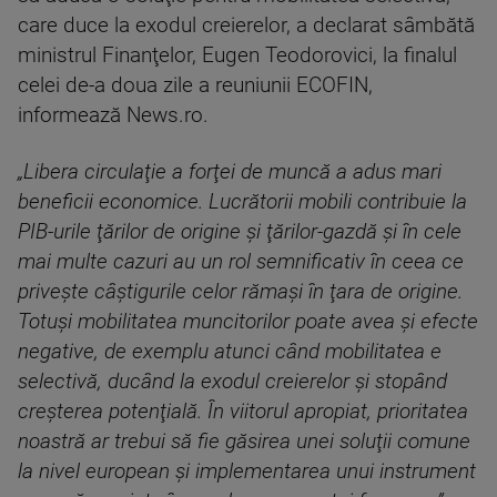
care duce la exodul creierelor, a declarat sâmbătă
ministrul Finanţelor, Eugen Teodorovici, la finalul
celei de-a doua zile a reuniunii ECOFIN,
informează News.ro.
„Libera circulaţie a forţei de muncă a adus mari
beneficii economice. Lucrătorii mobili contribuie la
PIB-urile ţărilor de origine şi ţărilor-gazdă şi în cele
mai multe cazuri au un rol semnificativ în ceea ce
priveşte câştigurile celor rămaşi în ţara de origine.
Totuşi mobilitatea muncitorilor poate avea şi efecte
negative, de exemplu atunci când mobilitatea e
selectivă, ducând la exodul creierelor şi stopând
creşterea potenţială. În viitorul apropiat, prioritatea
noastră ar trebui să fie găsirea unei soluţii comune
la nivel european şi implementarea unui instrument