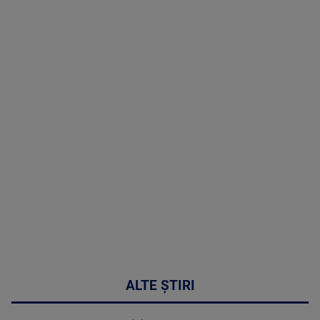
TV # 06.00 -
07 August
2026
MAI
MULTE
DETALII
03:33:11
ALTE ȘTIRI