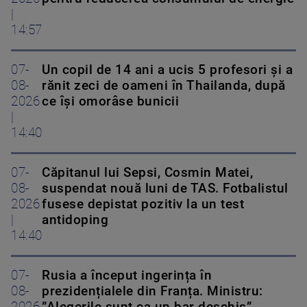
|
14:57
07-
Un copil de 14 ani a ucis 5 profesori și a
08-
rănit zeci de oameni în Thailanda, după
2026
ce își omorâse bunicii
|
14:40
07-
Căpitanul lui Sepsi, Cosmin Matei,
08-
suspendat nouă luni de TAS. Fotbalistul
2026
fusese depistat pozitiv la un test
|
antidoping
14:40
07-
Rusia a început ingerința în
08-
prezidențialele din Franța. Ministru: