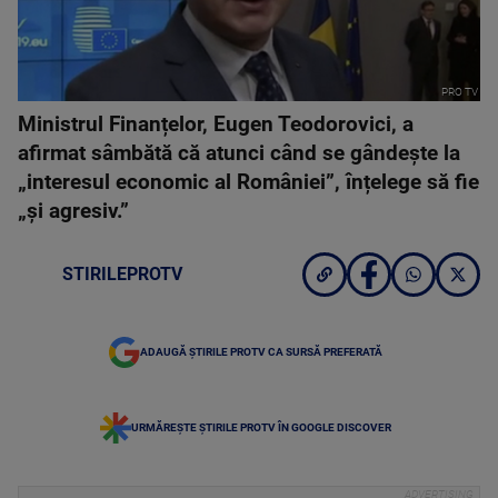
PRO TV
Ministrul Finanțelor, Eugen Teodorovici, a
afirmat sâmbătă că atunci când se gândește la
„interesul economic al României”, înțelege să fie
„și agresiv.”
STIRILEPROTV
ADAUGĂ ȘTIRILE PROTV CA SURSĂ PREFERATĂ
URMĂREȘTE ȘTIRILE PROTV ÎN GOOGLE DISCOVER