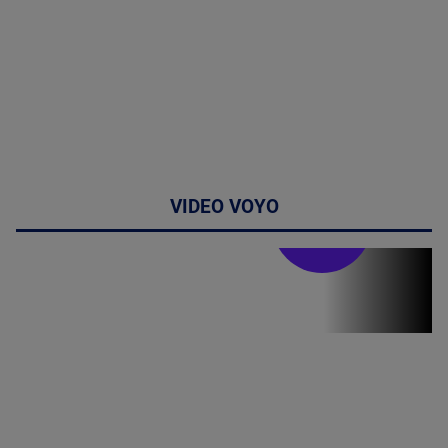
VIDEO VOYO
Stirile PRO TV
Stirile PRO