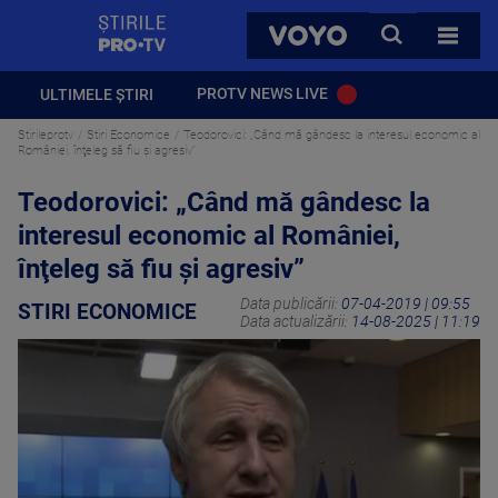
StirilePROTV
CAUTA
VOYO
TOATE 
PROTV NEWS LIVE
ULTIMELE ȘTIRI
Stirileprotv
Stiri Economice
Teodorovici: „Când mă gândesc la interesul economic al
României, înţeleg să fiu şi agresiv”
Teodorovici: „Când mă gândesc la
interesul economic al României,
înţeleg să fiu şi agresiv”
Data publicării:
07-04-2019 | 09:55
STIRI ECONOMICE
Data actualizării:
14-08-2025 | 11:19