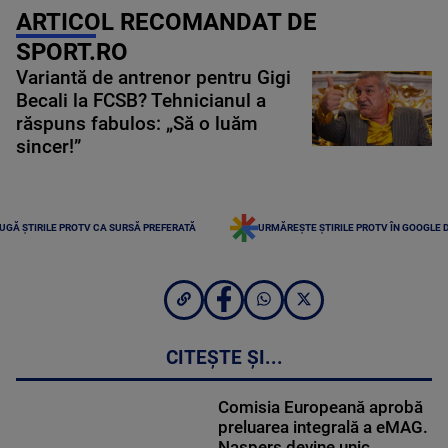
ARTICOL RECOMANDAT DE
SPORT.RO
Variantă de antrenor pentru Gigi
Becali la FCSB? Tehnicianul a
răspuns fabulos: „Să o luăm
sincer!”
UGĂ ȘTIRILE PROTV CA SURSĂ PREFERATĂ
URMĂREȘTE ȘTIRILE PROTV ÎN GOOGLE 
CITEȘTE ȘI...
Comisia Europeană aprobă
preluarea integrală a eMAG.
Naspers devine unic