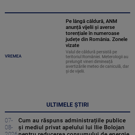
Pe lângă căldură, ANM
anunță vijelii și averse
torențiale în numeroase
județe din România. Zonele
vizate
Valul de căldură persistă pe
VREMEA
teritoriul României. Meterologii au
prelungit vineri dimineață
avertizările meteo de caniculă, dar
și de vijelii.
ULTIMELE ȘTIRI
07-
Cum au răspuns administrațiile publice
08-
și mediul privat apelului lui Ilie Bolojan
2026
pentru reducerea consumului de energie