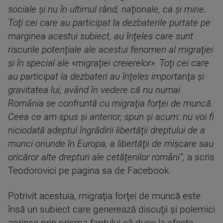
sociale şi nu în ultimul rând, naţionale, ca şi mine.
Toţi cei care au participat la dezbaterile purtate pe
marginea acestui subiect, au înţeles care sunt
riscurile potenţiale ale acestui fenomen al migraţiei
şi în special ale «migraţiei creierelor». Toţi cei care
au participat la dezbateri au înţeles importanţa şi
gravitatea lui, având în vedere că nu numai
România se confruntă cu migraţia forţei de muncă.
Ceea ce am spus şi anterior, spun şi acum: nu voi fi
niciodată adeptul îngrădirii libertăţii dreptului de a
munci oriunde în Europa, a libertăţii de mişcare sau
oricăror alte drepturi ale cetăţenilor români”,
a scris
Teodorovici pe pagina sa de Facebook.
Potrivit acestuia, migraţia forţei de muncă este
însă un subiect care generează discuţii şi polemici