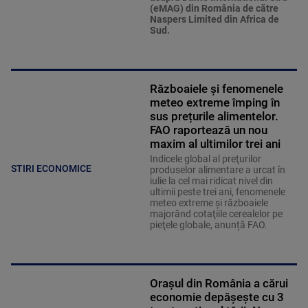
(eMAG) din România de către
Naspers Limited din Africa de
Sud.
Războaiele și fenomenele
meteo extreme împing în
sus prețurile alimentelor.
FAO raportează un nou
maxim al ultimilor trei ani
Indicele global al preţurilor
STIRI ECONOMICE
produselor alimentare a urcat în
iulie la cel mai ridicat nivel din
ultimii peste trei ani, fenomenele
meteo extreme şi războaiele
majorând cotaţiile cerealelor pe
pieţele globale, anunță FAO.
Orașul din România a cărui
economie depășește cu 3