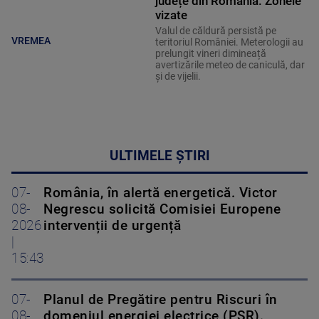
județe din România. Zonele
vizate
Valul de căldură persistă pe
VREMEA
teritoriul României. Meterologii au
prelungit vineri dimineață
avertizările meteo de caniculă, dar
și de vijelii.
ULTIMELE ȘTIRI
07-
România, în alertă energetică. Victor
08-
Negrescu solicită Comisiei Europene
2026
intervenții de urgență
|
15:43
07-
Planul de Pregătire pentru Riscuri în
08-
domeniul energiei electrice (PSR).