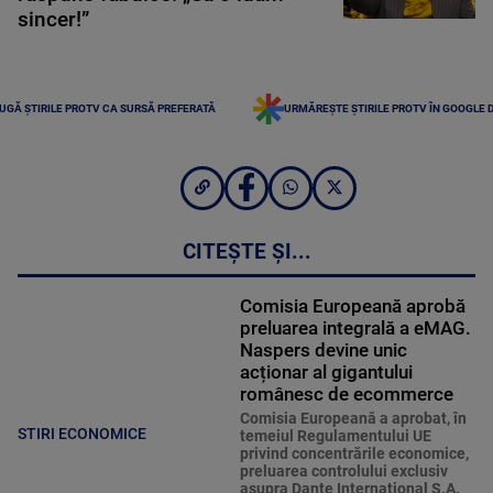
sincer!”
UGĂ ȘTIRILE PROTV CA SURSĂ PREFERATĂ
URMĂREȘTE ȘTIRILE PROTV ÎN GOOGLE 
CITEȘTE ȘI...
Comisia Europeană aprobă
preluarea integrală a eMAG.
Naspers devine unic
acționar al gigantului
românesc de ecommerce
Comisia Europeană a aprobat, în
STIRI ECONOMICE
temeiul Regulamentului UE
privind concentrările economice,
preluarea controlului exclusiv
asupra Dante International S.A.