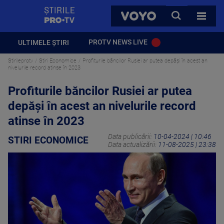
StirilePROTV
CAUTA
VOYO
TOATE 
PROTV NEWS LIVE
ULTIMELE ȘTIRI
Stirileprotv
Stiri Economice
Profiturile băncilor Rusiei ar putea depăşi în acest an
nivelurile record atinse în 2023
Profiturile băncilor Rusiei ar putea
depăşi în acest an nivelurile record
atinse în 2023
Data publicării:
10-04-2024 | 10:46
STIRI ECONOMICE
Data actualizării:
11-08-2025 | 23:38