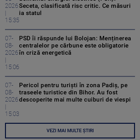
2026
Seceta, clasificată risc critic. Ce măsuri
|
ia statul
15:35
07-
PSD îi răspunde lui Bolojan: Menținerea
08-
centralelor pe cărbune este obligatorie
2026
în criză energetică
|
15:06
07-
Pericol pentru turiști în zona Padiș, pe
08-
traseele turistice din Bihor. Au fost
2026
descoperite mai multe cuiburi de viespi
|
15:03
VEZI MAI MULTE ȘTIRI