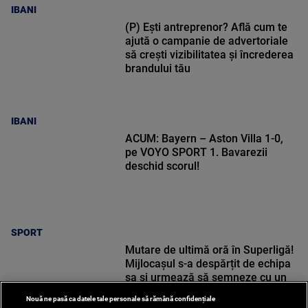
IBANI
(P) Ești antreprenor? Află cum te
ajută o campanie de advertoriale
să crești vizibilitatea și încrederea
brandului tău
IBANI
ACUM: Bayern – Aston Villa 1-0,
pe VOYO SPORT 1. Bavarezii
deschid scorul!
SPORT
Mutare de ultimă oră în Superligă!
Mijlocașul s-a despărțit de echipa
sa și urmează să semneze cu un
alt club
Nouă ne pasă ca datele tale personale să rămână confidențiale