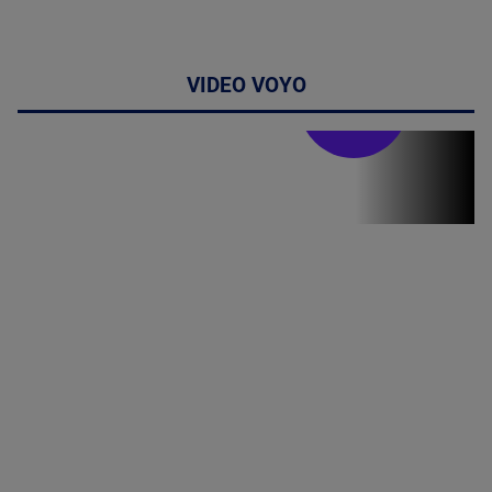
VIDEO VOYO
Stirile PRO TV
Stirile PRO
TV # 13.00 -
07 August
2026
MAI