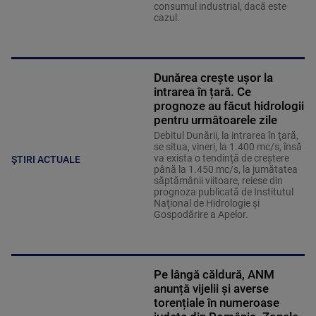
consumul industrial, dacă este
cazul.
Dunărea crește ușor la
intrarea în țară. Ce
prognoze au făcut hidrologii
pentru următoarele zile
Debitul Dunării, la intrarea în ţară,
se situa, vineri, la 1.400 mc/s, însă
va exista o tendinţă de creştere
ȘTIRI ACTUALE
până la 1.450 mc/s, la jumătatea
săptămânii viitoare, reiese din
prognoza publicată de Institutul
Naţional de Hidrologie şi
Gospodărire a Apelor.
Pe lângă căldură, ANM
anunță vijelii și averse
torențiale în numeroase