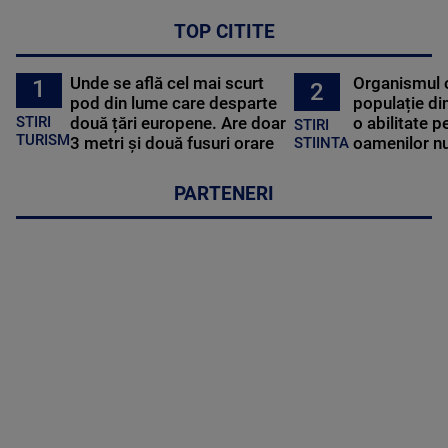
TOP CITITE
Unde se află cel mai scurt
Organismul 
1
2
pod din lume care desparte
populație di
STIRI
două țări europene. Are doar
o abilitate p
STIRI
TURISM
3 metri și două fusuri orare
oamenilor nu
STIINTA
PARTENERI