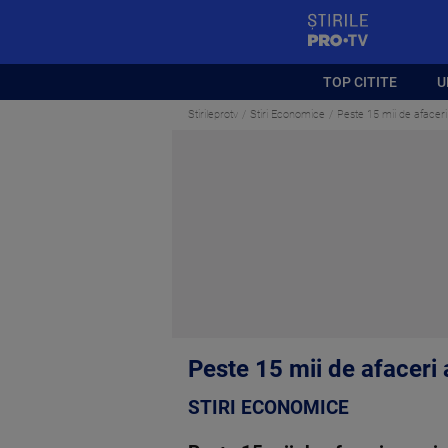
StirilePROTV
TOP CITITE
U
Stirileprotv
Stiri Economice
Peste 15 mii de afaceri
Peste 15 mii de afaceri 
STIRI ECONOMICE