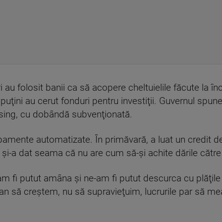
i au folosit banii ca să acopere cheltuielile făcute la 
puţini au cerut fonduri pentru investiţii. Guvernul spune
asing, cu dobândă subvenţionată.
pamente automatizate. În primăvară, a luat un credit de
i-a dat seama că nu are cum să-şi achite dările către 
i am fi putut amâna şi ne-am fi putut descurca cu plăţi
lan să creştem, nu să supravieţuim, lucrurile par să m