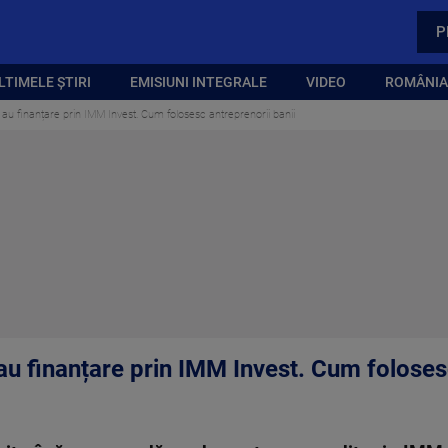
P
LTIMELE ȘTIRI
EMISIUNI INTEGRALE
VIDEO
ROMÂNIA,
 au finanțare prin IMM Invest. Cum folosesc antreprenorii banii
au finanțare prin IMM Invest. Cum foloses