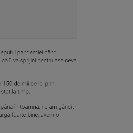
începutul pandemiei când
 că îi va sprijini pentru aşa ceva
 150 de mii de lei prin
stat la timp.
le până în toamnă, ne-am gândit
eargă foarte bine, avem o