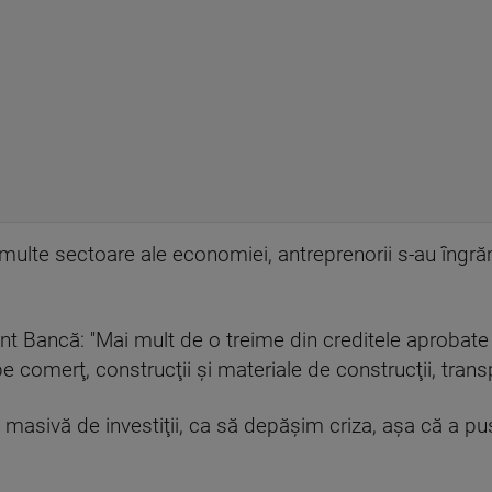
ulte sectoare ale economiei, antreprenorii s-au îngrăm
t Bancă: ''Mai mult de o treime din creditele aprobate v
 comerţ, construcţii şi materiale de construcţii, transpo
masivă de investiţii, ca să depăşim criza, aşa că a pu