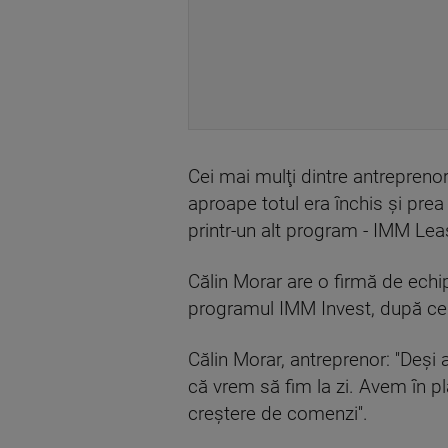
Cei mai mulţi dintre antreprenor
aproape totul era închis şi prea 
printr-un alt program - IMM Le
Călin Morar are o firmă de echi
programul IMM Invest, după ce ş
Călin Morar, antreprenor: ''Deș
că vrem să fim la zi. Avem în p
creştere de comenzi''.