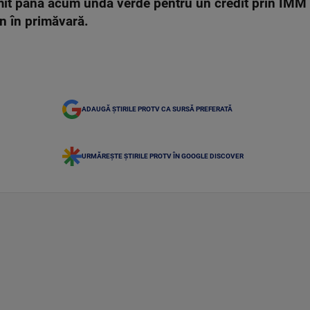
imit până acum undă verde pentru un credit prin IMM
rn în primăvară.
ADAUGĂ ȘTIRILE PROTV CA SURSĂ PREFERATĂ
URMĂREȘTE ȘTIRILE PROTV ÎN GOOGLE DISCOVER