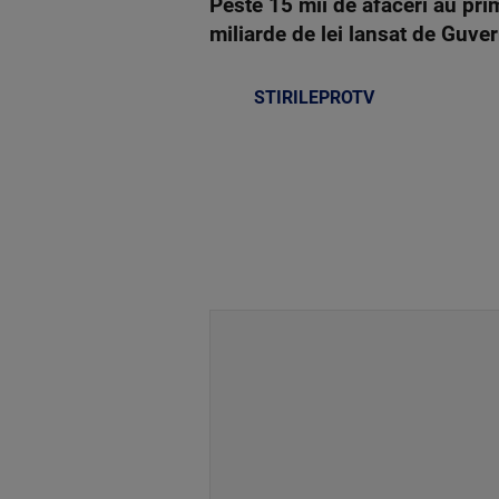
Peste 15 mii de afaceri au pr
miliarde de lei lansat de Guve
STIRILEPROTV