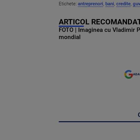
Etichete:
antreprenori
,
bani
,
credite
,
guv
ARTICOL RECOMANDAT
FOTO | Imaginea cu Vladimir Put
mondial
ADA