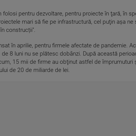
m folosi pentru dezvoltare, pentru proiecte în ţară, în s
roiectele mari să fie pe infrastructură, cel puţin aşa n
în construcții''.
sat în aprilie, pentru firmele afectate de pandemie. Ac
 de 8 luni nu se plătesc dobânzi. După această perioad
um, 15 mii de firme au obţinut astfel de împrumuturi şi
lui de 20 de miliarde de lei.