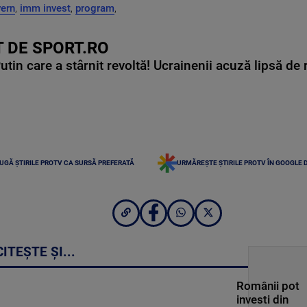
ern
,
imm invest
,
program
,
 DE SPORT.RO
in care a stârnit revoltă! Ucrainenii acuză lipsă de r
UGĂ ȘTIRILE PROTV CA SURSĂ PREFERATĂ
URMĂREȘTE ȘTIRILE PROTV ÎN GOOGLE 
CITEȘTE ȘI...
Românii pot
investi din