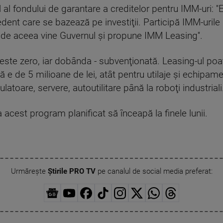
al fondului de garantare a creditelor pentru IMM-uri: ''
nt care se bazează pe investiţii. Participă IMM-urile l
şi de aceea vine Guvernul şi propune IMM Leasing''.
ste zero, iar dobânda - subvenţionată. Leasing-ul poat
e de 5 milioane de lei, atât pentru utilaje şi echipame
latoare, servere, autoutilitare până la roboţi industriali
acest program planificat să înceapă la finele lunii.
Urmărește
Știrile PRO TV
pe canalul de social media preferat: