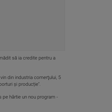
ădit să ia credite pentru a
in din industria comerţului, 5
rturi şi producție''.
s pe hârtie un nou program -