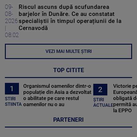
09-
Riscul ascuns după scufundarea
08-
barjelor în Dunăre. Ce au constatat
2026
specialiștii în timpul operațiunii de la
|
Cernavodă
08:02
VEZI MAI MULTE ȘTIRI
TOP CITITE
Organismul oamenilor dintr-o
Victorie p
1
2
populație din Asia a dezvoltat
Europeană
o abilitate pe care restul
obligată d
STIRI
ȘTIRI
oamenilor nu o au
permită au
STIINTA
ACTUALE
la EPPO
PARTENERI