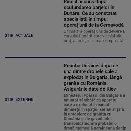
Riscul ascuns după
scufundarea barjelor în
Dunăre. Ce au constatat
specialiștii în timpul
operațiunii de la Cernavodă
Ultima zi a operațiunii de deviere a
ȘTIRI ACTUALE
cursului Dunării, spre vechiul său
braț, a fost și cea mai complicată.
Reacția Ucrainei după ce
una dintre dronele sale a
explodat în Bulgaria, lângă
granița cu România.
Asigurările date de Kiev
Ministerul Apărării din Bulgaria a
STIRI EXTERNE
anunţat sâmbătă că aparatul
care a explodat în cursul
dimineţii în spaţiul aerian al ţării,
în apropiere de graniţa cu
România şi de gazoductul
transbalcanic, era probabil o
dronă momeală ucraineană de tip