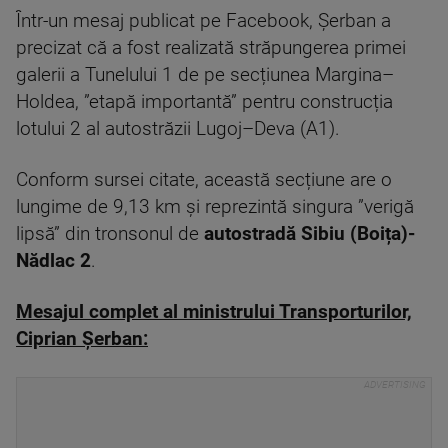
Într-un mesaj publicat pe Facebook, Șerban a
precizat că a fost realizată străpungerea primei
galerii a Tunelului 1 de pe secțiunea Margina–
Holdea, ”etapă importantă” pentru construcția
lotului 2 al autostrăzii Lugoj–Deva (A1).
Conform sursei citate, această secțiune are o
lungime de 9,13 km și reprezintă singura ”verigă
lipsă” din tronsonul de
autostradă Sibiu (Boița)-
Nădlac 2
.
Mesajul complet al ministrului Transporturilor,
Ciprian Șerban: