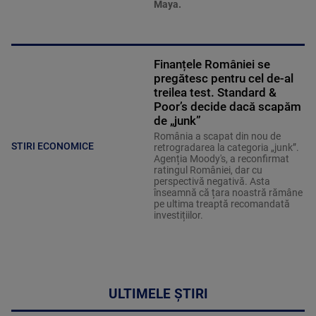
Maya.
Finanțele României se
pregătesc pentru cel de-al
treilea test. Standard &
Poor’s decide dacă scapăm
de „junk”
România a scapat din nou de
STIRI ECONOMICE
retrogradarea la categoria „junk”.
Agenția Moody's, a reconfirmat
ratingul României, dar cu
perspectivă negativă. Asta
înseamnă că țara noastră rămâne
pe ultima treaptă recomandată
investițiilor.
ULTIMELE ȘTIRI