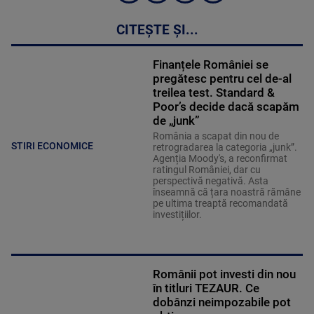
CITEȘTE ȘI...
Finanțele României se
pregătesc pentru cel de-al
treilea test. Standard &
Poor’s decide dacă scapăm
de „junk”
România a scapat din nou de
STIRI ECONOMICE
retrogradarea la categoria „junk”.
Agenția Moody's, a reconfirmat
ratingul României, dar cu
perspectivă negativă. Asta
înseamnă că țara noastră rămâne
pe ultima treaptă recomandată
investițiilor.
Românii pot investi din nou
în titluri TEZAUR. Ce
dobânzi neimpozabile pot