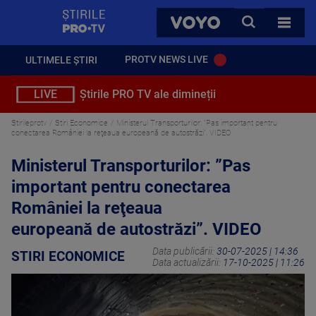
StirilePROTV
CAUTA
VOYO
TOATE 
PROTV NEWS LIVE
ULTIMELE ȘTIRI
LIVE
Știrile PRO TV ale dimineții
Stirileprotv
Stiri Economice
Ministerul Transporturilor: ”Pas important pentru
conectarea României la reţeaua europeană de autostrăzi”. VIDEO
Ministerul Transporturilor: ”Pas
important pentru conectarea
României la reţeaua
europeană de autostrăzi”. VIDEO
Data publicării:
30-07-2025 | 14:36
STIRI ECONOMICE
Data actualizării:
17-10-2025 | 11:26