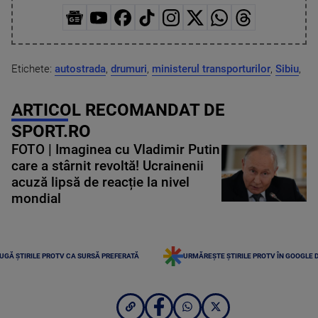
Etichete:
autostrada
,
drumuri
,
ministerul transporturilor
,
Sibiu
,
ARTICOL RECOMANDAT DE
SPORT.RO
FOTO | Imaginea cu Vladimir Putin
care a stârnit revoltă! Ucrainenii
acuză lipsă de reacție la nivel
mondial
UGĂ ȘTIRILE PROTV CA SURSĂ PREFERATĂ
URMĂREȘTE ȘTIRILE PROTV ÎN GOOGLE 