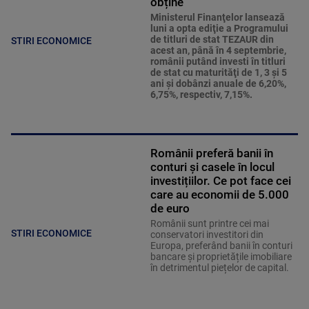
obține
Ministerul Finanţelor lansează
luni a opta ediţie a Programului
de titluri de stat TEZAUR din
STIRI ECONOMICE
acest an, până în 4 septembrie,
românii putând investi în titluri
de stat cu maturităţi de 1, 3 şi 5
ani şi dobânzi anuale de 6,20%,
6,75%, respectiv, 7,15%.
Românii preferă banii în
conturi și casele în locul
investițiilor. Ce pot face cei
care au economii de 5.000
de euro
Românii sunt printre cei mai
STIRI ECONOMICE
conservatori investitori din
Europa, preferând banii în conturi
bancare și proprietățile imobiliare
în detrimentul piețelor de capital.