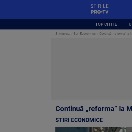
StirilePROTV
TOP CITITE
U
Stirileprotv
Stiri Economice
Continuă „reforma” la M
Continuă „reforma” la Me
STIRI ECONOMICE