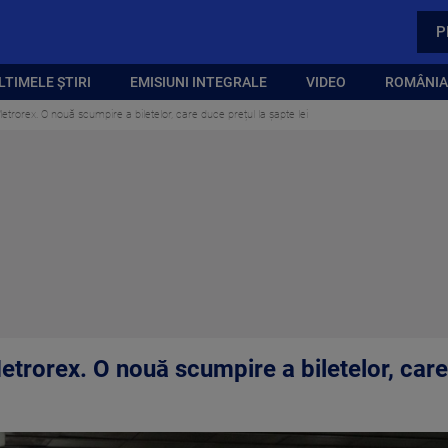
P
LTIMELE ȘTIRI
EMISIUNI INTEGRALE
VIDEO
ROMÂNIA,
etrorex. O nouă scumpire a biletelor, care duce prețul la șapte lei
trorex. O nouă scumpire a biletelor, care 