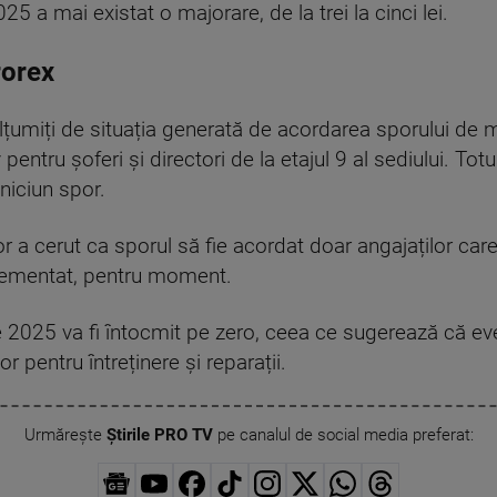
025 a mai existat o majorare, de la trei la cinci lei.
rorex
țumiți de situația generată de acordarea sporului de m
 pentru șoferi și directori de la etajul 9 al sediului. To
 niciun spor.
 a cerut ca sporul să fie acordat doar angajaților care
plementat, pentru moment.
 2025 va fi întocmit pe zero, ceea ce sugerează că eve
r pentru întreținere și reparații.
Urmărește
Știrile PRO TV
pe canalul de social media preferat: