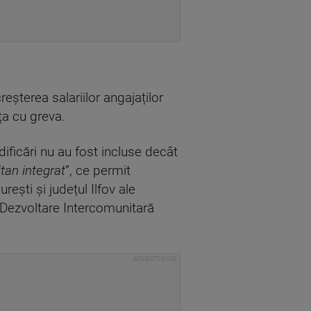
eșterea salariilor angajaților
ța cu greva.
ficări nu au fost incluse decât
tan integrat
”, ce permit
ești și județul Ilfov ale
e Dezvoltare Intercomunitară