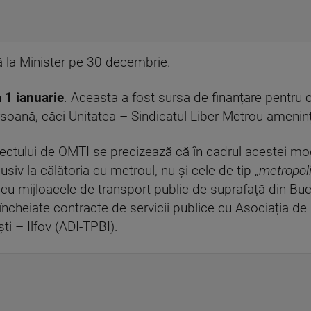
ă la Minister pe 30 decembrie.
a 1 ianuarie
. Aceasta a fost sursa de finanțare pentru cr
soană, căci Unitatea – Sindicatul Liber Metrou amenin
ctului de OMTI se precizează că în cadrul acestei modi
clusiv la călătoria cu metroul, nu și cele de tip „
metropoli
 cu mijloacele de transport public de suprafață din Bucur
 încheiate contracte de servicii publice cu Asociația d
i – Ilfov (ADI-TPBI).