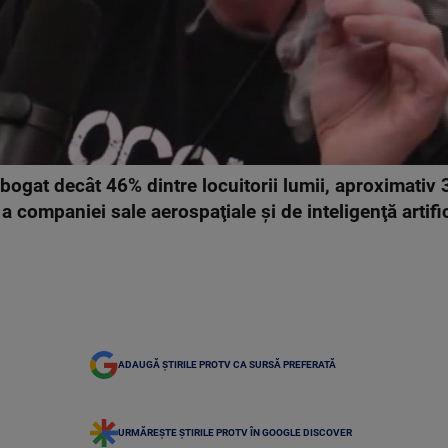
ogat decât 46% dintre locuitorii lumii, aproximativ 
 a companiei sale aerospaţiale şi de inteligenţă artifi
ADAUGĂ ȘTIRILE PROTV CA SURSĂ PREFERATĂ
URMĂREȘTE ȘTIRILE PROTV ÎN GOOGLE DISCOVER