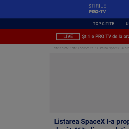
StirilePROTV
TOP CITITE
U
LIVE
Știrile PRO TV de la or
Stirileprotv
Stiri Economice
Listarea SpaceX l-a prop
Listarea SpaceX l-a prop