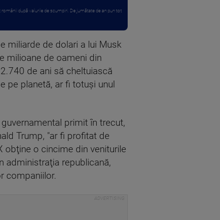
 românii după valurile de scumpiri. De jumătate de an pun tot
e miliarde de dolari a lui Musk
de milioane de oameni din
ua 2.740 de ani să cheltuiască
 pe planetă, ar fi totuşi unul
guvernamental primit în trecut,
ald Trump, "ar fi profitat de
X obţine o cincime din veniturile
in administraţia republicană,
or companiilor.