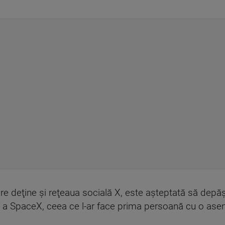
re deţine şi reţeaua socială X, este aşteptată să dep
să a SpaceX, ceea ce l-ar face prima persoană cu o as