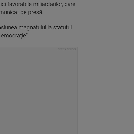
i favorabile miliardarilor, care
omunicat de presă.
siunea magnatului la statutul
 democraţie".