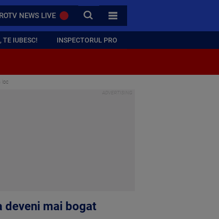
CAUTA
ROTV NEWS LIVE
TOATE CATEGORIILE
 TE IUBESC!
INSPECTORUL PRO
 loc
Va deveni mai bogat