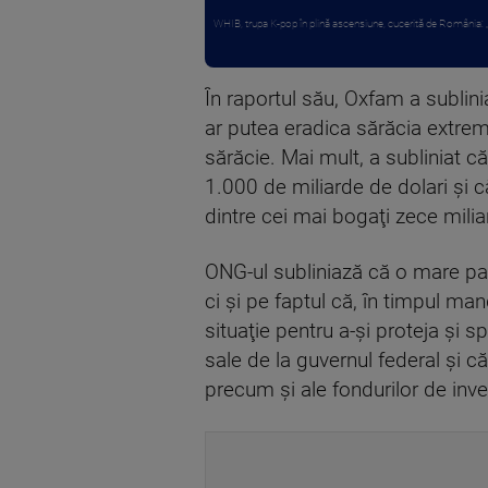
WHIB, trupa K-pop în plină ascensiune, cucerită de România: „E
În raportul său, Oxfam a sublin
ar putea eradica sărăcia extre
sărăcie. Mai mult, a subliniat că
1.000 de miliarde de dolari şi c
dintre cei mai bogaţi zece milia
ONG-ul subliniază că o mare par
ci şi pe faptul că, în timpul ma
situaţie pentru a-şi proteja şi 
sale de la guvernul federal şi că
precum şi ale fondurilor de inves