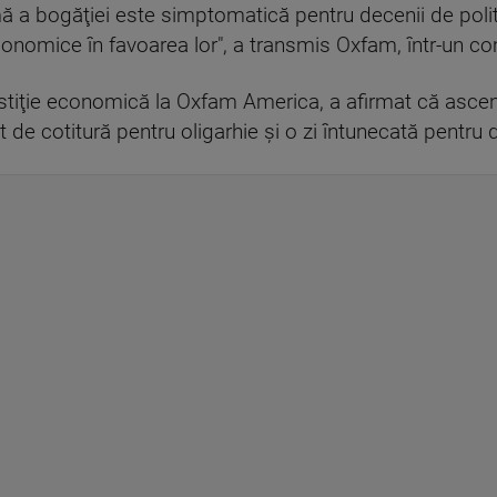
 a bogăţiei este simptomatică pentru decenii de politic
economice în favoarea lor", a transmis Oxfam, într-un c
ustiţie economică la Oxfam America, a afirmat că ascen
 de cotitură pentru oligarhie şi o zi întunecată pentru