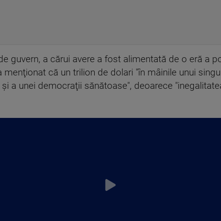
 de guvern, a cărui avere a fost alimentată de o eră a pol
menţionat că un trilion de dolari "în mâinile unui sing
e şi a unei democraţii sănătoase", deoarece "inegalit