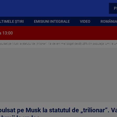
P
LTIMELE ȘTIRI
EMISIUNI INTEGRALE
VIDEO
ROMÂNIA,
a 13:00
ulsat pe Musk la statutul de „trilionar”. Va deveni mai bogat decât 46% din populaţia lumii la un
ulsat pe Musk la statutul de „trilionar”. 