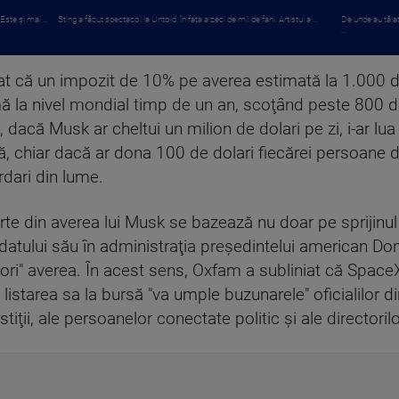
ste și mai ...
Sting a făcut spectacol la Untold, în fața a zeci de mii de fani. Artistul a ...
De unde au tăiat
...
iat că un impozit de 10% pe averea estimată la 1.000 d
mă la nivel mondial timp de un an, scoţând peste 800 
, dacă Musk ar cheltui un milion de dolari pe zi, i-ar l
ă, chiar dacă ar dona 100 de dolari fiecărei persoane de
rdari din lume.
te din averea lui Musk se bazează nu doar pe sprijinul 
ndatului său în administraţia preşedintelui american Don
spori" averea. În acest sens, Oxfam a subliniat că Space
 listarea sa la bursă "va umple buzunarele" oficialilor d
tiţii, ale persoanelor conectate politic şi ale directoril