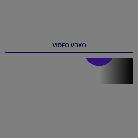
VIDEO VOYO
Stirile PRO TV
Stirile PRO
TV # 19.00 -
07 August