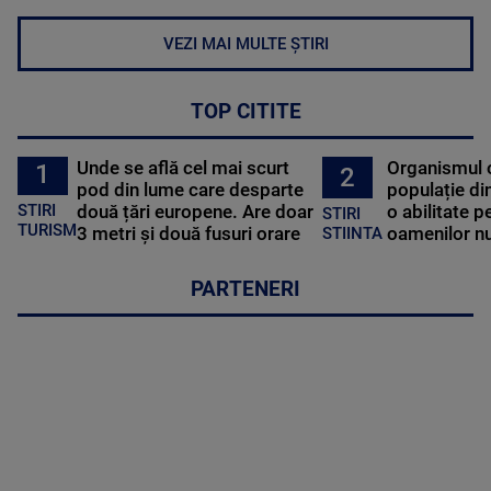
VEZI MAI MULTE ȘTIRI
TOP CITITE
Unde se află cel mai scurt
Organismul 
1
2
pod din lume care desparte
populație di
STIRI
două țări europene. Are doar
o abilitate p
STIRI
TURISM
3 metri și două fusuri orare
oamenilor nu
STIINTA
PARTENERI