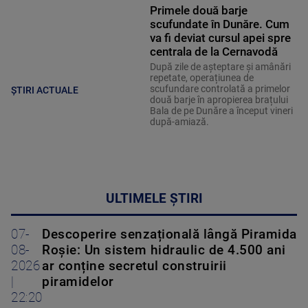
Primele două barje
scufundate în Dunăre. Cum
va fi deviat cursul apei spre
centrala de la Cernavodă
După zile de așteptare și amânări
repetate, operațiunea de
scufundare controlată a primelor
ȘTIRI ACTUALE
două barje în apropierea brațului
Bala de pe Dunăre a început vineri
după-amiază.
ULTIMELE ȘTIRI
07-
Descoperire senzațională lângă Piramida
08-
Roșie: Un sistem hidraulic de 4.500 ani
2026
ar conține secretul construirii
|
piramidelor
22:20