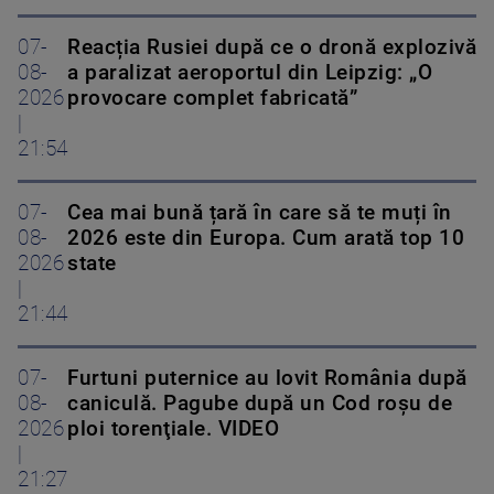
07-
Reacția Rusiei după ce o dronă explozivă
08-
a paralizat aeroportul din Leipzig: „O
2026
provocare complet fabricată”
|
21:54
07-
Cea mai bună țară în care să te muți în
08-
2026 este din Europa. Cum arată top 10
2026
state
|
21:44
07-
Furtuni puternice au lovit România după
08-
caniculă. Pagube după un Cod roşu de
2026
ploi torenţiale. VIDEO
|
21:27