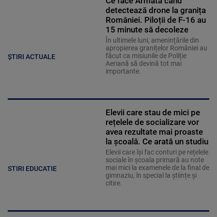
Ce face Armata când
detectează drone la granița
României. Piloții de F-16 au
15 minute să decoleze
În ultimele luni, amenințările din
apropierea granițelor României au
făcut ca misiunile de Poliție
ȘTIRI ACTUALE
Aeriană să devină tot mai
importante.
Elevii care stau de mici pe
rețelele de socializare vor
avea rezultate mai proaste
la școală. Ce arată un studiu
Elevii care îşi fac conturi pe rețelele
sociale în școala primară au note
mai mici la examenele de la final de
STIRI EDUCATIE
gimnaziu, în special la științe și
citire.