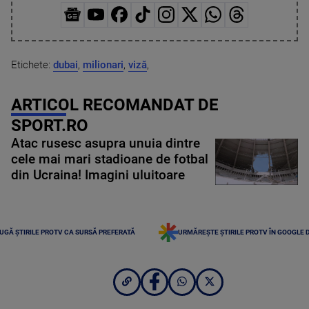
Etichete:
dubai
,
milionari
,
viză
,
ARTICOL RECOMANDAT DE
SPORT.RO
Atac rusesc asupra unuia dintre
cele mai mari stadioane de fotbal
din Ucraina! Imagini uluitoare
UGĂ ȘTIRILE PROTV CA SURSĂ PREFERATĂ
URMĂREȘTE ȘTIRILE PROTV ÎN GOOGLE 