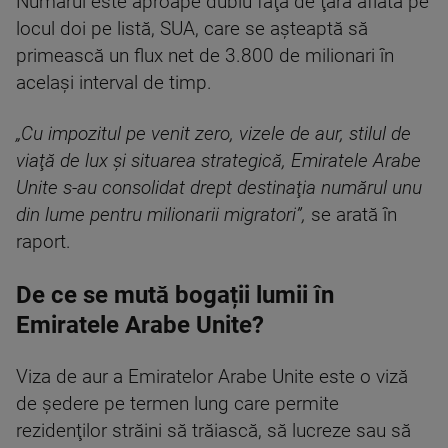
Numărul este aproape dublu faţă de ţara aflată pe
locul doi pe listă, SUA, care se aşteaptă să
primească un flux net de 3.800 de milionari în
acelaşi interval de timp.
„Cu impozitul pe venit zero, vizele de aur, stilul de
viaţă de lux şi situarea strategică, Emiratele Arabe
Unite s-au consolidat drept destinaţia numărul unu
din lume pentru milionarii migratori”,
se arată în
raport.
De ce se mută bogații lumii în
Emiratele Arabe Unite?
Viza de aur a Emiratelor Arabe Unite este o viză
de şedere pe termen lung care permite
rezidenţilor străini să trăiască, să lucreze sau să