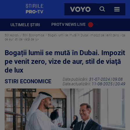
StirilePROTV
CAUTA
VOYO
TOATE 
PROTV NEWS LIVE
ULTIMELE ȘTIRI
Stirileprotv
Stiri Economice
Bogații lumii se mută în Dubai. Impozit pe venit zero, vize
de aur, stil de viaţă de lux
Bogații lumii se mută în Dubai. Impozit
pe venit zero, vize de aur, stil de viaţă
de lux
Data publicării:
31-07-2024 | 09:08
STIRI ECONOMICE
Data actualizării:
11-08-2025 | 20:49