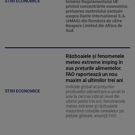
STIRI ECONOMICE
temeiul Regulamentului UE
privind concentrările economice,
preluarea controlului exclusiv
asupra Dante International S.A.
(eMAG) din România de către
Naspers Limited din Africa de
Sud.
Războaiele și fenomenele
meteo extreme împing în
sus prețurile alimentelor.
FAO raportează un nou
maxim al ultimilor trei ani
Indicele global al preţurilor
STIRI ECONOMICE
produselor alimentare a urcat în
iulie la cel mai ridicat nivel din
ultimii peste trei ani, fenomenele
meteo extreme şi războaiele
majorând cotaţiile cerealelor pe
pieţele globale, anunță FAO.