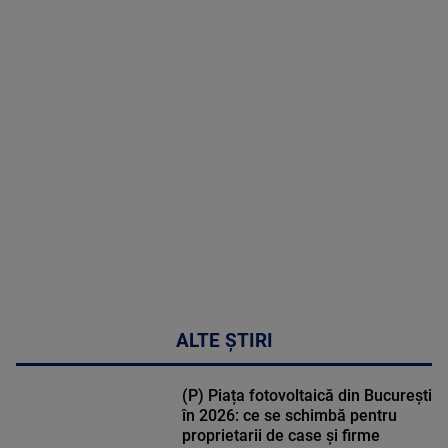
2026
MAI
MULTE
DETALII
48:24
ALTE ȘTIRI
(P) Piața fotovoltaică din București
în 2026: ce se schimbă pentru
proprietarii de case și firme