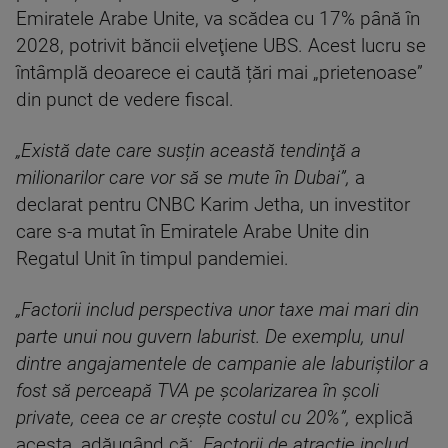
Emiratele Arabe Unite, va scădea cu 17% până în
2028, potrivit băncii elveţiene UBS. Acest lucru se
întâmplă deoarece ei caută țări mai „prietenoase”
din punct de vedere fiscal.
„Există date care susțin această tendinţă a
milionarilor care vor să se mute în Dubai”,
a
declarat pentru CNBC Karim Jetha, un investitor
care s-a mutat în Emiratele Arabe Unite din
Regatul Unit în timpul pandemiei.
„Factorii includ perspectiva unor taxe mai mari din
parte unui nou guvern laburist. De exemplu, unul
dintre angajamentele de campanie ale laburiştilor a
fost să perceapă TVA pe şcolarizarea în şcoli
private, ceea ce ar creşte costul cu 20%”,
explică
acesta, adăugând că:
„Factorii de atracţie includ