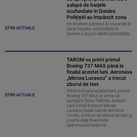
șalupă de barjele
scufundate în Dunăre.
Polițiștii au împânzit zona
Un incident petrecut la Izvoarele în
ȘTIRI ACTUALE
zona barjelor scufundate în
Dunăre a pus în alertă autoritățile.
TAROM va primi primul
Boeing 737 MAX până la
finalul acestei luni. Aeronava
„Mircea Lucescu” a trecut
zborul de test
Până la finalul acestei luni, primul
ȘTIRI ACTUALE
Boeing 737 MAX ar urma să
ajungă în flota TAROM. Avionul
care a fost botezat Mircea
Lucescu după marele antrenor
român, a trecut de zborul de test și
poartă deja însemnele
operatorului național.