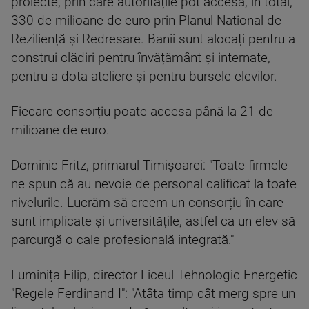
proiecte, prin care autoritățile pot accesa, în total,
330 de milioane de euro prin Planul National de
Reziliență și Redresare. Banii sunt alocați pentru a
construi clădiri pentru învățământ și internate,
pentru a dota ateliere și pentru bursele elevilor.
Fiecare consorțiu poate accesa până la 21 de
milioane de euro.
Dominic Fritz, primarul Timișoarei: "Toate firmele
ne spun că au nevoie de personal calificat la toate
nivelurile. Lucrăm să creem un consorțiu în care
sunt implicate și universitățile, astfel ca un elev să
parcurgă o cale profesională integrată."
Luminița Filip, director Liceul Tehnologic Energetic
"Regele Ferdinand I": "Atâta timp cât merg spre un