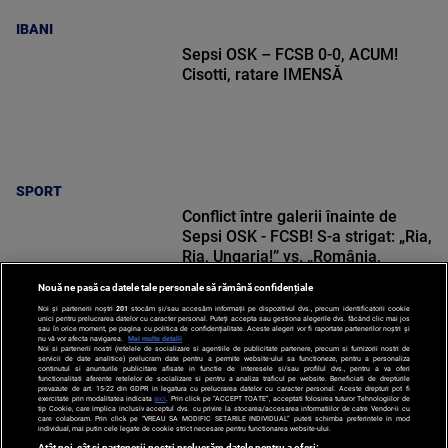
IBANI
Sepsi OSK – FCSB 0-0, ACUM!
Cisotti, ratare IMENSĂ
SPORT
Conflict între galerii înainte de
Sepsi OSK - FCSB! S-a strigat: „Ria,
Ria, Ungaria!” vs. „România,
România!”
Nouă ne pasă ca datele tale personale să rămână confidențiale
Noi și partenerii noștri
201
stocăm și/sau accesăm informații pe dispozitivul dvs., precum identificatorii cookie
unici pentru prelucrarea datelor cu caracter personal. Puteți accepta sau gestiona alegerile dvs. făcând clic mai jos
sau în orice moment, pe pagina cu politica de confidențialitate. Aceste alegeri vor fi raportate partenerilor noștri și
nu vă vor afecta navigarea.
Mai multe detalii
Noi si partenerii nostri (retelele de socializare si agentiile de publicitate partenere, precum si furnizorii nostri de
SPORT
servicii de date analitice) prelucram date pentru a permite website-ului sa functioneze, pentru a personaliza
continutul si anunturile publicitare afisate in functie de interesele si/sau profilul dvs., pentru a va oferi
functionalitati aferente retelelor de socializare si pentru a analiza traficul pe website. Beneficiati de drepturile
prevazute de art. 15-22 din GDPR in legatura cu prelucrarea datelor cu caracter personal. Aceste drepturi pot fi
exercitate prin modalitatea indicata
aici
. Prin click pe “ACCEPT TOATE”, acceptati folosirea tuturor Tehnologiilor de
tip Cookie, care implica inclusiv acceptul dvs. cu privire la stocarea/accesarea informatiilor de catre Vendor-ii cu
care colaboram. Prin click pe “VREAU SA MODIFIC SETARILE INDIVIDUAL” puteti schimba preferintele in mod
individual, mai putin cele legate de cookie strict necesare pentru functionarea website-ului.
Atât noi, cât și partenerii noștri prelucrăm datele pentru a oferi: