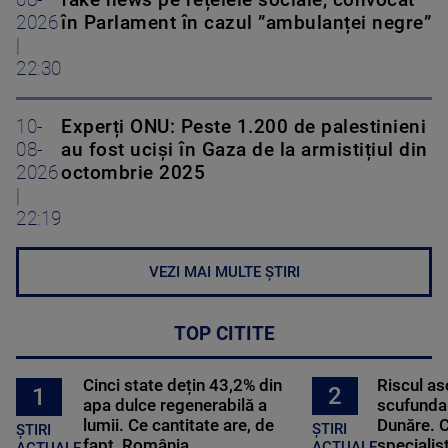
2026
în Parlament în cazul ”ambulanței negre”
|
22:30
10-
Experți ONU: Peste 1.200 de palestinieni
08-
au fost uciși în Gaza de la armistițiul din
2026
octombrie 2025
|
22:19
VEZI MAI MULTE ȘTIRI
TOP CITITE
Cinci state dețin 43,2% din
Riscul a
2
1
apa dulce regenerabilă a
scufundar
lumii. Ce cantitate are, de
Dunăre. C
ȘTIRI
ȘTIRI
fapt, România
specialișt
ACTUALE