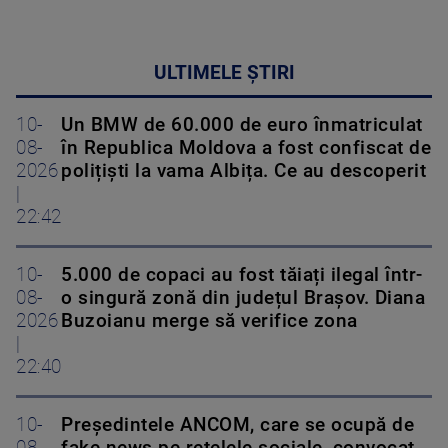
ULTIMELE ȘTIRI
10-
Un BMW de 60.000 de euro înmatriculat
08-
în Republica Moldova a fost confiscat de
2026
polițiști la vama Albița. Ce au descoperit
|
22:42
10-
5.000 de copaci au fost tăiați ilegal într-
08-
o singură zonă din județul Brașov. Diana
2026
Buzoianu merge să verifice zona
|
22:40
10-
Președintele ANCOM, care se ocupă de
08-
fake news pe rețelele sociale, convocat