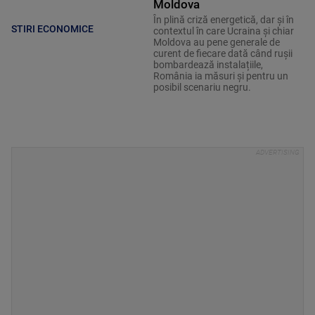
Moldova
În plină criză energetică, dar și în
STIRI ECONOMICE
contextul în care Ucraina și chiar
Moldova au pene generale de
curent de fiecare dată când ruşii
bombardează instalațiile,
România ia măsuri și pentru un
posibil scenariu negru.