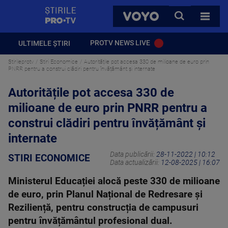
StirilePROTV
CAUTA
VOYO
TOATE 
PROTV NEWS LIVE
ULTIMELE ȘTIRI
Stirileprotv
Stiri Economice
Autoritățile pot accesa 330 de milioane de euro prin
PNRR pentru a construi clădiri pentru învățământ și internate
Autoritățile pot accesa 330 de
milioane de euro prin PNRR pentru a
construi clădiri pentru învățământ și
internate
Data publicării:
28-11-2022 | 10:12
STIRI ECONOMICE
Data actualizării:
12-08-2025 | 16:07
Ministerul Educației alocă peste 330 de milioane
de euro, prin Planul Național de Redresare și
Reziliență, pentru construcția de campusuri
pentru învățământul profesional dual.