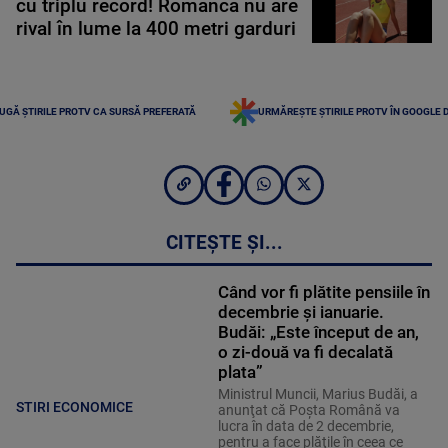
cu triplu record! Românca nu are
rival în lume la 400 metri garduri
UGĂ ȘTIRILE PROTV CA SURSĂ PREFERATĂ
URMĂREȘTE ȘTIRILE PROTV ÎN GOOGLE 
CITEȘTE ȘI...
Când vor fi plătite pensiile în
decembrie și ianuarie.
Budăi: „Este început de an,
o zi-două va fi decalată
plata”
Ministrul Muncii, Marius Budăi, a
STIRI ECONOMICE
anunţat că Poşta Română va
lucra în data de 2 decembrie,
pentru a face plăţile în ceea ce