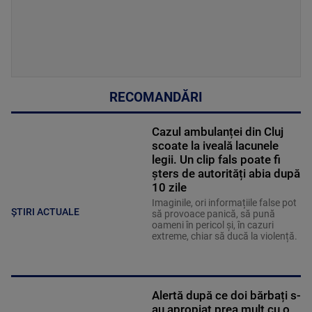
RECOMANDĂRI
Cazul ambulanței din Cluj
scoate la iveală lacunele
legii. Un clip fals poate fi
șters de autorități abia după
10 zile
Imaginile, ori informațiile false pot
ȘTIRI ACTUALE
să provoace panică, să pună
oameni în pericol și, în cazuri
extreme, chiar să ducă la violență.
Alertă după ce doi bărbați s-
au apropiat prea mult cu o